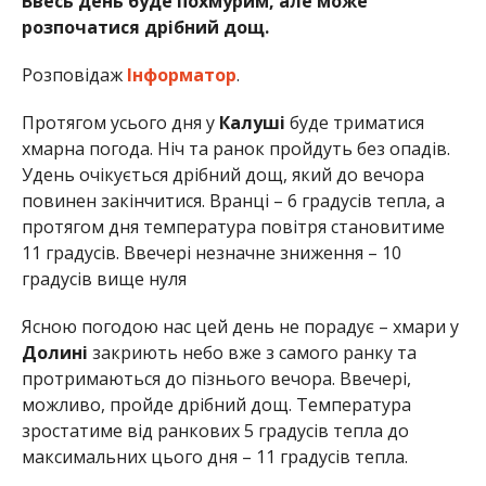
Ввесь день буде похмурим, але може
розпочатися дрібний дощ.
Розповідаж
Інформатор
.
Протягом усього дня у
Калуші
буде триматися
хмарна погода. Ніч та ранок пройдуть без опадів.
Удень очікується дрібний дощ, який до вечора
повинен закінчитися. Вранці – 6 градусів тепла, а
протягом дня температура повітря становитиме
11 градусів. Ввечері незначне зниження – 10
градусів вище нуля
Ясною погодою нас цей день не порадує – хмари у
Долині
закриють небо вже з самого ранку та
протримаються до пізнього вечора. Ввечері,
можливо, пройде дрібний дощ. Температура
зростатиме від ранкових 5 градусів тепла до
максимальних цього дня – 11 градусів тепла.