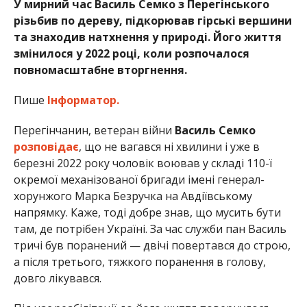
У мирний час Василь Семко з Перегінського
різьбив по дереву, підкорював гірські вершини
та знаходив натхнення у природі. Його життя
змінилося у 2022 році, коли розпочалося
повномасштабне вторгнення.
Пише
Інформатор.
Перегінчанин, ветеран війни
Василь Семко
розповідає
, що не вагався ні хвилини і уже в
березні 2022 року чоловік воював у складі 110-ї
окремої механізованої бригади імені генерал-
хорунжого Марка Безручка на Авдіївському
напрямку. Каже, тоді добре знав, що мусить бути
там, де потрібен Україні. За час служби пан Василь
тричі був поранений — двічі повертався до строю,
а після третього, тяжкого поранення в голову,
довго лікувався.