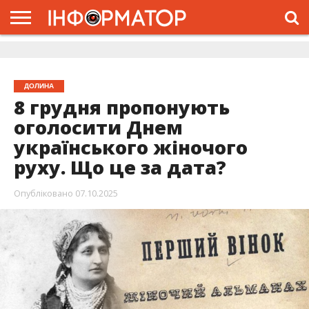
ГОЛОВНА
ЖИТТЯ
ВЛАДА
ГРОШІ
ТРЕШ
ДОЛИНА
РОЗСЛІДУВАННЯ
РЕКЛАМА
ПРО
ПРО
ІНТЕРВ’Ю
ВІДЕО
НАС
ПРОЄКТ
ДОЛИНА
8 грудня пропонують
оголосити Днем
українського жіночого
руху. Що це за дата?
Опубліковано
07.10.2025