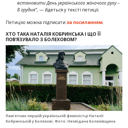
встановити День українського жіночого руху –
8 грудня”,
— йдеться у тексті петиції.
Петицію можна підписати
за посиланням
.
ХТО ТАКА НАТАЛІЯ КОБРИНСЬКА І ЩО ЇЇ
ПОВ’ЯЗУВАЛО З БОЛЕХОВОМ?
Пам’ятник першій українській феміністці Наталії
Кобринській у Болехові. Фото: Незвідана Болехівщина