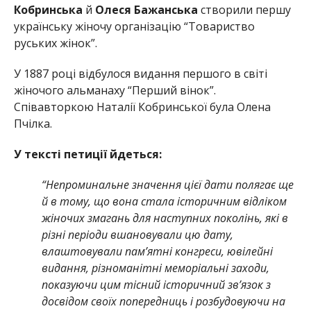
Кобринська
й
Олеся Бажанська
створили першу
українську жіночу організацію “Товариство
руських жінок”.
У 1887 році відбулося видання першого в світі
жіночого альманаху “Перший вінок”.
Співавторкою Наталії Кобринської була Олена
Пчілка.
У тексті петиції йдеться:
“Непроминальне значення цієї дати полягає ще
й в тому, що вона стала історичним відліком
жіночих змагань для наступних поколінь, які в
різні періоди вшановували цю дату,
влаштовували пам’ятні конгреси, ювілейні
видання, різноманітні меморіальні заходи,
показуючи цим тісний історичний зв’язок з
досвідом своїх попередниць і розбудовуючи на