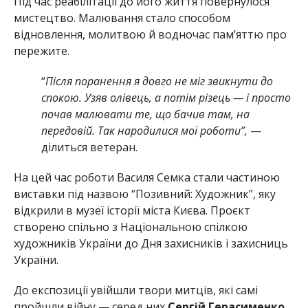
Під час реабілітації до його життя повернулося
мистецтво. Малювання стало способом
відновлення, молитвою й водночас пам’яттю про
пережите.
“
Після поранення я довго не міг звикнути до
спокою. Узяв олівець, а потім різець — і просто
почав малювати те, що бачив там, на
передовій. Так народилися мої роботи”,
—
ділиться ветеран.
На цей час роботи Василя Семка стали частиною
виставки під назвою “Позивний: Художник”, яку
відкрили в музеї історії міста Києва. Проєкт
створено спільно з Національною спілкою
художників України до Дня захисників і захисниць
України.
До експозиції увійшли твори митців, які самі
пройшли війну — серед них
Сергій Герасименко,