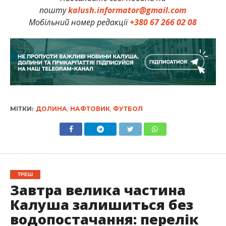
пошту
kalush.informator@gmail.com
Мобільний номер редакції
+380 67 266 02 08
МІТКИ:
ДОЛИНА
,
НАФТОВИК
,
ФУТБОЛ
ТРЕШ
Завтра велика частина
Калуша залишиться без
водопостачання: перелік