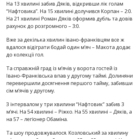
На 13 хвилині забив Дяків, відкривши лік голам
“Нафтовика”. На 15 хвилині долучився Корпан – 2:0.
На 21 хвилині Роман Дяків оформив дубль та довів
рахунок до розгромного – 3:0.
Вже за декілька хвилин івано-франківцям все ж
вдалося відіграти бодай один мʼяч – Макота додає
до колекції гол.
Та справжній град із мʼячів у ворота гостей із
Івано-Франківська впав у другому таймі. Долиняни
перевершили досягнення першого тайму, забивши
сім мʼячів у другому.
З інтервалом у три хвилини “Нафтовик” забив 3
мʼячі. На 54 хвилині – Ріжко. На 55 хвилині – Дяків, а
на 57 – легіонер Обаміна.
Та шоу продовжувалося. Козловський за хвилину