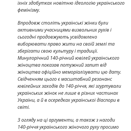
їхніх здобутках новітню ідеологію українського
фемінізму.
Впродовж століть українські жінки були
активними учасницями визвольних рухів і
сьогодні продовжують усвідомлено
виборювати право жити на своїй землі та
зберігати свою культуру і традиції.
Минулорічний 140-річний ювілей українського
жіноцтва показав потужний запит від
жіноцтва офіційно меморіалізувати цю дату.
Свідченням цього є масштабний резонанс
ювілейних заходів до 140-річчя, які згуртували
українських жінок не лише в різних частинах
України, а й в осередках української діаспори в
світі.
З огляду на ці аргументи, а також з нагоди
140-річчя українського жіночого руху просимо