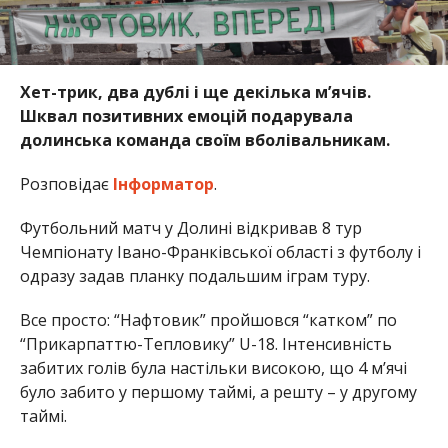
Хет-трик, два дублі і ще декілька мʼячів.
Шквал позитивних емоцій подарувала
долинська команда своїм вболівальникам.
Розповідає
Інформатор
.
Футбольний матч у Долині відкривав 8 тур
Чемпіонату Івано-Франківської області з футболу і
одразу задав планку подальшим іграм туру.
Все просто: “Нафтовик” пройшовся “катком” по
“Прикарпаттю-Тепловику” U-18. Інтенсивність
забитих голів була настільки високою, що 4 мʼячі
було забито у першому таймі, а решту – у другому
таймі.