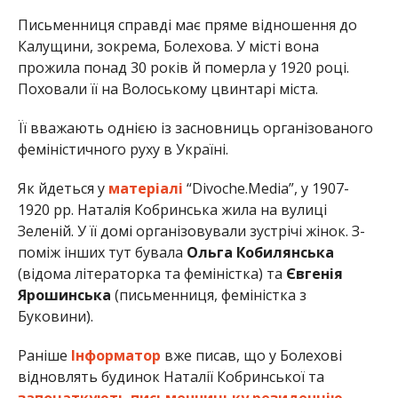
Письменниця справді має пряме відношення до
Калущини, зокрема, Болехова. У місті вона
прожила понад 30 років й померла у 1920 році.
Поховали її на Волоському цвинтарі міста.
Її вважають однією із засновниць організованого
феміністичного руху в Україні.
Як йдеться у
матеріалі
“Divoche.Media”, у 1907-
1920 рр. Наталія Кобринська жила на вулиці
Зеленій. У її домі організовували зустрічі жінок. З-
поміж інших тут бувала
Ольга Кобилянська
(відома літераторка та феміністка) та
Євгенія
Ярошинська
(письменниця, феміністка з
Буковини).
Раніше
Інформатор
вже писав, що у Болехові
відновлять будинок Наталії Кобринської та
започаткують письменницьку резиденцію
.