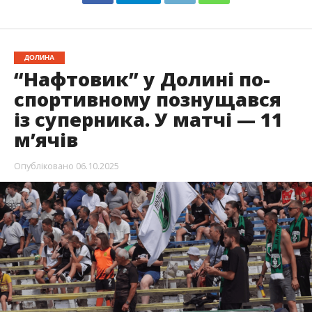
ДОЛИНА
“Нафтовик” у Долині по-
спортивному познущався
із суперника. У матчі — 11
мʼячів
Опубліковано
06.10.2025