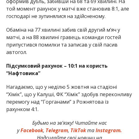
оформив дубль, забивши на 68 та 69 хвилині. На
той момент рахунок у матчі вже становив 8:1, але
господарі не зупинялися на здійсненому.
Обаміна на 77 хвилині забив свій другий мʼяч у
матчі, а на 88 хвилині гравець команди гостей
припустився помилки та записав у свій пасив
автогол.
Підсумковий рахунок – 10:1 на користь
“Нафтовика”
Нагадаємо, що у неділю 5 жовтня на стадіоні
“Хімік”, що у Калуші, ФК “Хімік” здобув переконливу
перемогу над “Горганами” з Рожнятова із
рахунком 4:1.
Будьмо на зв’язку! Читайте нас
у
Facebook
,
Telegram
,
TikTok
та
Instagram.
Надсилайте свої новини на