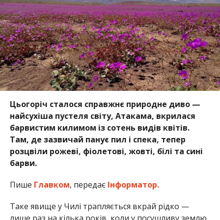
Цьогоріч сталося справжнє природне диво —
найсухіша пустеля світу, Атакама, вкрилася
барвистим килимом із сотень видів квітів.
Там, де зазвичай панує пил і спека, тепер
розцвіли рожеві, фіолетові, жовті, білі та сині
барви.
Пише
Главком
, передає
Інформатор.
Таке явище у Чилі трапляється вкрай рідко —
лише раз на кілька років, коли у посушливу землю