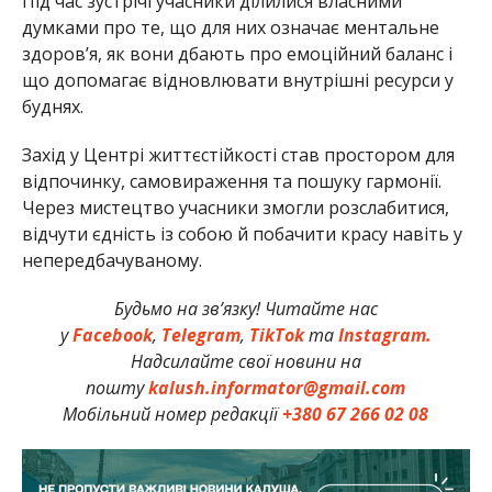
Під час зустрічі учасники ділилися власними
думками про те, що для них означає ментальне
здоров’я, як вони дбають про емоційний баланс і
що допомагає відновлювати внутрішні ресурси у
буднях.
Захід у Центрі життєстійкості став простором для
відпочинку, самовираження та пошуку гармонії.
Через мистецтво учасники змогли розслабитися,
відчути єдність із собою й побачити красу навіть у
непередбачуваному.
Будьмо на зв’язку! Читайте нас
у
Facebook
,
Telegram
,
TikTok
та
Instagram.
Надсилайте свої новини на
пошту
kalush.informator@gmail.com
Мобільний номер редакції
+380 67 266 02 08