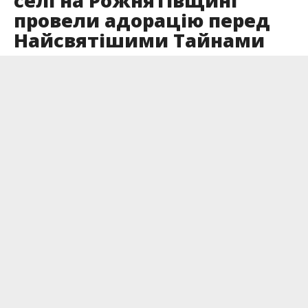
селі на Рожнятівщині
провели адорацію перед
Найсвятішими Тайнами
Опубліковано
12.10.2025
У храмі Успіння Пресвятої Богородиці мешканці
села Рівня Рожнятівської громади зібралися на
спільну молитву за мир і єдність.