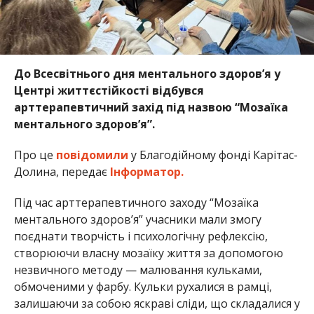
До Всесвітнього дня ментального здоров’я у
Центрі життєстійкості відбувся
арттерапевтичний захід під назвою “Мозаїка
ментального здоров’я”.
Про це
повідомили
у Благодійному фонді Карітас-
Долина, передає
Інформатор.
Під час арттерапевтичного заходу “Мозаїка
ментального здоров’я” учасники мали змогу
поєднати творчість і психологічну рефлексію,
створюючи власну мозаїку життя за допомогою
незвичного методу — малювання кульками,
обмоченими у фарбу. Кульки рухалися в рамці,
залишаючи за собою яскраві сліди, що складалися у