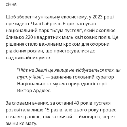
січня.
Щоб зберегти унікальну екосистему, у 2023 році
президент Чилі Габріель Борік заснував
національний парк “Блум пустелі”, який охоплює
близько 220 квадратних миль квіткових полів. Це
рішення стало важливим кроком для охорони
рідкісних рослин, що пристосувалися до
надзвичайних умов.
“
Ніде на Землі це явище не відбувається так, як
тут, у Чилі”,
— зазначив головний куратор
Національного музею природної історії
Віктор Арділес.
За словами вчених, за останні 40 років пустеля
розквітала лише 15 разів, але цього року процес
почався раніше, ніж зазвичай — ймовірно, через
зміни клімату.