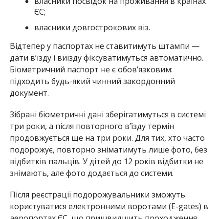
власники посвідок на проживання в країнах
ЄС;
власники довгострокових віз.
Відтепер у паспортах не ставитимуть штампи —
дати в’їзду і виїзду фіксуватимуться автоматично.
Біометричний паспорт не є обов’язковим:
підходить будь-який чинний закордонний
документ.
Зібрані біометричні дані зберігатимуться в системі
три роки, а після повторного в’їзду термін
продовжується ще на три роки. Для тих, хто часто
подорожує, повторно зніматимуть лише фото, без
відбитків пальців. У дітей до 12 років відбитки не
знімають, але фото додається до системи.
Після реєстрації подорожувальники зможуть
користуватися електронними воротами (E-gates) в
аеропортах ЄС, що пришвидшить проходження