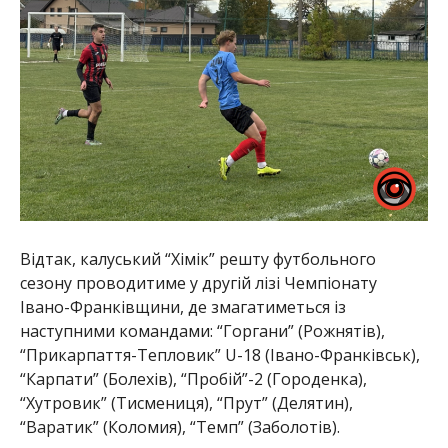
Відтак, калуський “Хімік” решту футбольного
сезону проводитиме у другій лізі Чемпіонату
Івано-Франківщини, де змагатиметься із
наступними командами: “Горгани” (Рожнятів),
“Прикарпаття-Тепловик” U-18 (Івано-Франківськ),
“Карпати” (Болехів), “Пробій”-2 (Городенка),
“Хутровик” (Тисмениця), “Прут” (Делятин),
“Варатик” (Коломия), “Темп” (Заболотів).