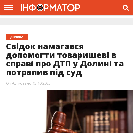
ГОЛОВНА
ЖИТТЯ
ВЛАДА
ГРОШІ
ТРЕШ
ДОЛИНА
РОЗСЛІДУВАННЯ
РЕКЛАМА
ПРО
ПРО
ІНТЕРВ’Ю
ВІДЕО
НАС
ПРОЄКТ
ДОЛИНА
Свідок намагався
допомогти товаришеві в
справі про ДТП у Долині та
потрапив під суд
Опубліковано
13.10.2025