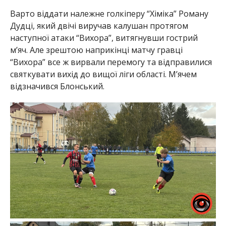
Варто віддати належне голкіперу “Хіміка” Роману
Дудці, який двічі виручав калушан протягом
наступної атаки “Вихора”, витягнувши гострий
м’яч. Але зрештою наприкінці матчу гравці
“Вихора” все ж вирвали перемогу та відправилися
святкувати вихід до вищої ліги області. М’ячем
відзначився Блонський.