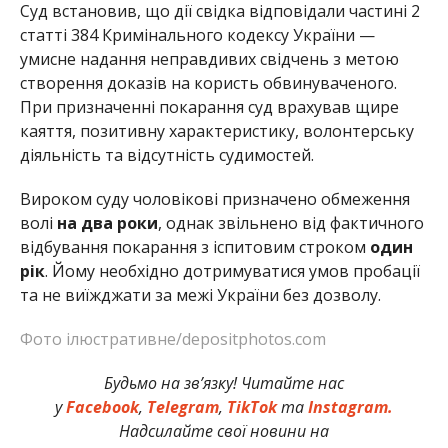
Суд встановив, що дії свідка відповідали частині 2
статті 384 Кримінального кодексу України —
умисне надання неправдивих свідчень з метою
створення доказів на користь обвинуваченого.
При призначенні покарання суд врахував щире
каяття, позитивну характеристику, волонтерську
діяльність та відсутність судимостей.
Вироком суду чоловікові призначено обмеження
волі
на два роки
, однак звільнено від фактичного
відбування покарання з іспитовим строком
один
рік
. Йому необхідно дотримуватися умов пробації
та не виїжджати за межі України без дозволу.
Фото ілюстративне/depositphotos.com
Будьмо на зв’язку! Читайте нас
у
Facebook
,
Telegram
,
TikTok
та
Instagram.
Надсилайте свої новини на