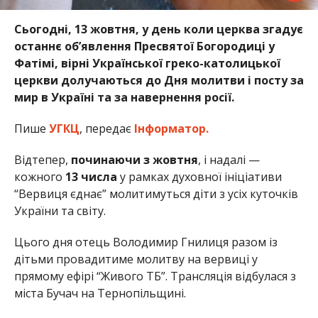
Сьогодні, 13 жовтня, у день коли церква згадує
останнє об’явлення Пресвятої Богородиці у
Фатімі, вірні Української греко-католицької
церкви долучаються до Дня молитви і посту за
мир в Україні та за навернення росії.
Пише
УГКЦ
, передає
Інформатор.
Відтепер,
починаючи з жовтня
, і надалі —
кожного
13 числа
у рамках духовної ініціативи
“Вервиця єднає” молитимуться діти з усіх куточків
України та світу.
Цього дня отець Володимир Гнилиця разом із
дітьми провадитиме молитву на вервиці у
прямому ефірі “Живого ТБ”. Трансляція відбулася з
міста Бучач на Тернопільщині.