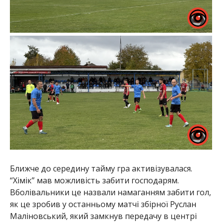
Ближче до середину тайму гра активізувалася.
“Хімік” мав можливість забити господарям.
Вболівальники це назвали намаганням забити гол,
як це зробив у останньому матчі збірної Руслан
Маліновський, який замкнув передачу в центрі