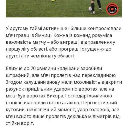
У другому таймі активніше і більше контролювали
м’яч гравці з Ямниці. Кожна із команд розуміла
важливість матчу – або виграш і відправлення у
першу лігу області, або програш і опущення до
другої ліги чемпіонату області.
Ближче до 70 хвилини калушани заробили
штрафний, але м’яч пролетів над перекладиною.
Згодом калушани знову мали можливість відкрити
рахунок прицільним ударом по воротах, але на
місці був воротах Вихора. Господарі хвилиною
пізніше відповіли своєю атакою. Перспективний
кутовий, небезпечний момент, удар головою, але
м’яч всього лише пролетів декілька міліметрів від
стійки воріт.