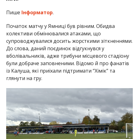
Пише
Інформатор
.
Початок матчу у Ямниці був рівним. Обидва
колективи обмінювалися атаками, що
супроводжувалися досить жорсткими зіткненнями.
До слова, даний поєдинок відгукнувся у
вболівальників, адже трибуни місцевого стадіону
були добраче заповненими. Відомо й про фанатів
із Калуша, які приїхали підтримати “Хімік” та
глянути на гру.