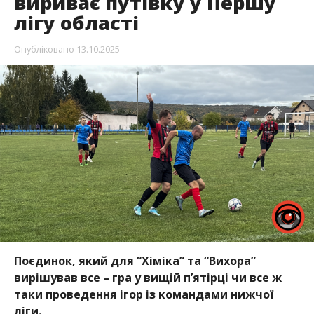
вириває путівку у Першу
лігу області
Опубліковано
13.10.2025
Поєдинок, який для “Хіміка” та “Вихора”
вирішував все – гра у вищій п’ятірці чи все ж
таки проведення ігор із командами нижчої
ліги.