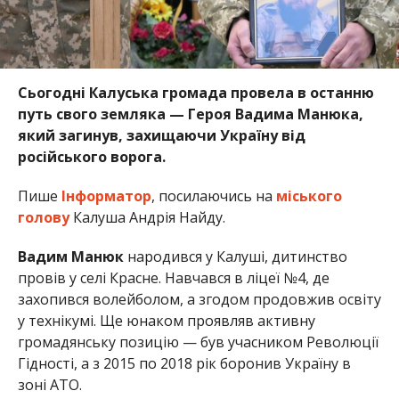
Сьогодні Калуська громада провела в останню
путь свого земляка — Героя Вадима Манюка,
який загинув, захищаючи Україну від
російського ворога.
Пише
Інформатор
, посилаючись на
міського
голову
Калуша Андрія Найду.
Вадим Манюк
народився у Калуші, дитинство
провів у селі Красне. Навчався в ліцеї №4, де
захопився волейболом, а згодом продовжив освіту
у технікумі. Ще юнаком проявляв активну
громадянську позицію — був учасником Революції
Гідності, а з 2015 по 2018 рік боронив Україну в
зоні АТО.