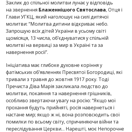
Заклик до спільної молитви лунає у відповідь
на звернення
Блаженнішого Святослава
, Отця і
Глави УГКЦ, який наголошує на силі дитячої
молитви: “Молитва дитини відкриває небо.
Запрошую всіх дітей України в усьому світі
щомісяця, 13 числа, об’єднуватися у спільній
молитві на вервиці за мир в Україні та за
навернення росії”.
Ініціатива має глибоке духовне коріння у
фатімських об’явленнях Пресвятої Богородиці, які
тривали з травня до жовтня 1917 року. Тоді
Пречиста Діва Марія закликала людство до
молитви, покаяння та навернення грішників,
особливо звертаючи увагу на росію: “Якщо мої
прохання будуть прийняті, росія навернеться і
настане мир; якщо ж ні, вона розповсюдить свої
помилки по всьому світу, спричиняючи війни та
переслідування Церкви… Нарешті, моє Непорочне