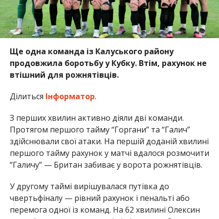
Ще одна команда із Калуського району
продовжила боротьбу у Кубку. Втім, рахунок не
втішний для рожнятівців.
Ділиться
Інформатор
.
З перших хвилин активно діяли дві команди.
Протягом першого тайму “Горгани” та “Галич”
здійснювали свої атаки. На першій доданій хвилині
першого тайму рахунок у матчі вдалося розмочити
“Галичу” — Британ забиває у ворота рожнятівців.
У другому таймі вирішувалася путівка до
чвертьфіналу — рівний рахунок і пенальті або
перемога одної із команд. На 62 хвилині Олексин