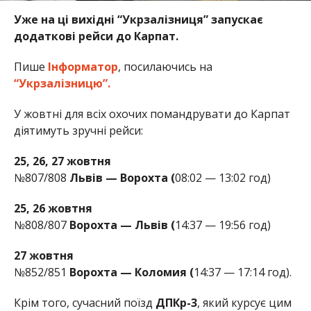
Уже на ці вихідні “Укрзалізниця” запускає
додаткові рейси до Карпат.
Пише
Інформатор
, посилаючись на
“Укрзалізницю”.
У жовтні для всіх охочих помандрувати до Карпат
діятимуть зручні рейси:
25, 26, 27 жовтня
№807/808
Львів — Ворохта (
08:02 — 13:02 год)
25, 26 жовтня
№808/807
Ворохта — Львів (
14:37 — 19:56 год)
27 жовтня
№852/851
Ворохта — Коломия (
14:37 — 17:14 год).
Крім того, сучасний поїзд
ДПКр-3
, який курсує цим