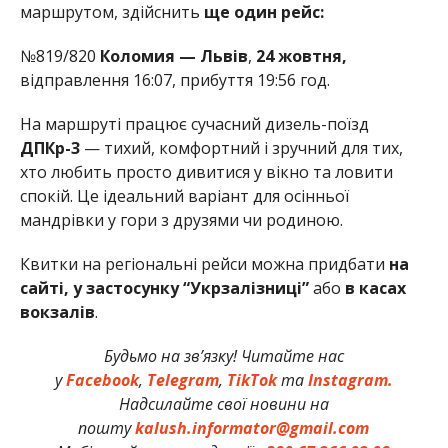
маршрутом, здійснить
ще один рейс:
№819/820
Коломия — Львів
,
24 жовтня,
відправлення 16:07, прибуття 19:56 год.
На маршруті працює сучасний дизель-поїзд
ДПКр-3
— тихий, комфортний і зручний для тих,
хто любить просто дивитися у вікно та ловити
спокій. Це ідеальний варіант для осінньої
мандрівки у гори з друзями чи родиною.
Квитки на регіональні рейси можна придбати
на
сайті, у застосунку “Укрзалізниці”
або
в касах
вокзалів
.
Будьмо на зв’язку! Читайте нас
у
Facebook
,
Telegram
,
TikTok
та
Instagram.
Надсилайте свої новини на
пошту
kalush.informator@gmail.com