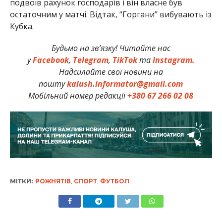
подвоїв рахунок господарів і він власне був
остаточним у матчі. Відтак, “Горгани” вибувають із
Кубка.
Будьмо на зв’язку! Читайте нас
у
Facebook
,
Telegram
,
TikTok
та
Instagram.
Надсилайте свої новини на
пошту
kalush.informator@gmail.com
Мобільний номер редакції
+380 67 266 02 08
МІТКИ:
РОЖНЯТІВ
,
СПОРТ
,
ФУТБОЛ