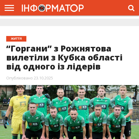
ГОЛОВНА
ЖИТТЯ
ВЛАДА
ГРОШІ
ТРЕШ
ДОЛИНА
РОЗСЛІДУВАННЯ
РЕКЛАМА
ПРО
ПРО
ІНТЕРВ’Ю
ВІДЕО
НАС
ПРОЄКТ
ЖИТТЯ
“Горгани” з Рожнятова
вилетіли з Кубка області
від одного із лідерів
Опубліковано
23.10.2025