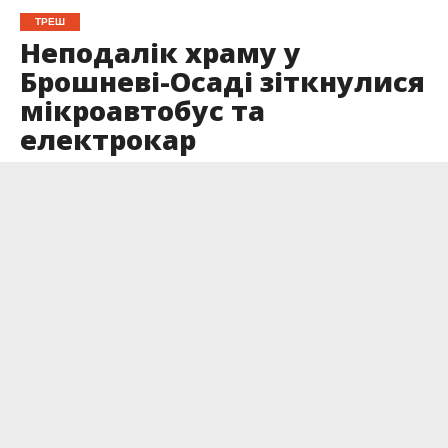
ТРЕШ
Неподалік храму у
Брошневі-Осаді зіткнулися
мікроавтобус та
електрокар
Опубліковано
13.11.2025