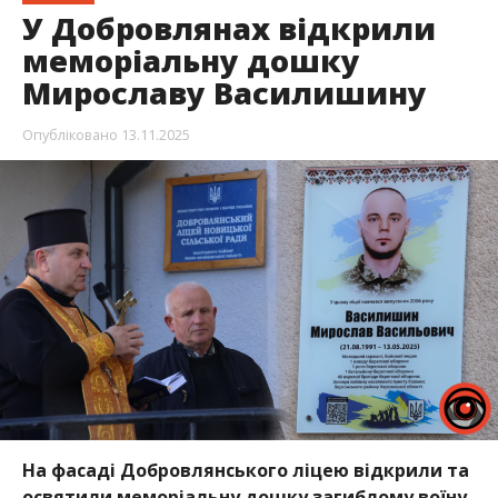
У Добровлянах відкрили
меморіальну дошку
Мирославу Василишину
Опубліковано
13.11.2025
На фасаді Добровлянського ліцею відкрили та
освятили меморіальну дошку загиблому воїну