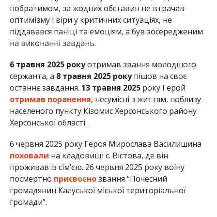
побратимом, за жодних обставин не втрачав
оптимізму і віри у критичних ситуаціях, не
піддавався паніці та емоціям, а був зосередженим
на виконанні завдань.
6 травня 2025 року
отримав звання молодшого
сержанта, а
8 травня 2025 року
пішов на своє
останнє завдання.
13 травня 2025
року Герой
отримав поранення
, несумісні з життям, поблизу
населеного пункту Кізомис Херсонського району
Херсонської області.
6 червня 2025 року Героя Мирослава Василишина
поховали
на кладовищі с. Вістова, де він
проживав із сім’єю. 26 червня 2025 року воїну
посмертно
присвоєно
звання “Почесний
громадянин Калуської міської територіальної
громади”.