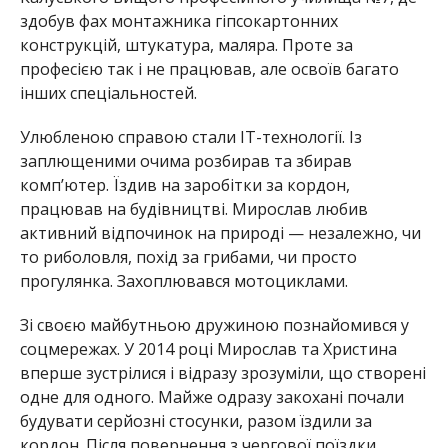
здобув фах монтажника гіпсокартонних
конструкцій, штукатура, маляра. Проте за
професією так і не працював, але освоїв багато
інших спеціальностей.
Улюбленою справою стали ІТ-технології. Із
заплющеними очима розбирав та збирав
комп’ютер. Їздив на заробітки за кордон,
працював на будівництві. Мирослав любив
активний відпочинок на природі — незалежно, чи
то риболовля, похід за грибами, чи просто
прогулянка. Захоплювався мотоциклами.
Зі своєю майбутньою дружиною познайомився у
соцмережах. У 2014 році Мирослав та Христина
вперше зустрілися і відразу зрозуміли, що створені
одне для одного. Майже одразу закохані почали
будувати серйозні стосунки, разом їздили за
кордон. Після повернення з чергової поїздки