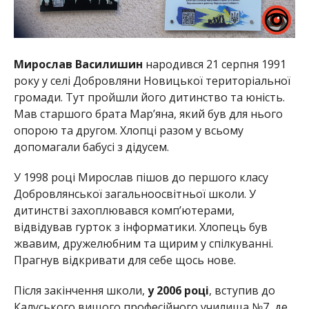
Мирослав Василишин
народився 21 серпня 1991
року у селі Добровляни Новицької територіальної
громади. Тут пройшли його дитинство та юність.
Мав старшого брата Мар’яна, який був для нього
опорою та другом. Хлопці разом у всьому
допомагали бабусі з дідусем.
У 1998 році Мирослав пішов до першого класу
Добровлянської загальноосвітньої школи. У
дитинстві захоплювався комп’ютерами,
відвідував гурток з інформатики. Хлопець був
жвавим, дружелюбним та щирим у спілкуванні.
Прагнув відкривати для себе щось нове.
Після закінчення школи,
у 2006 році
, вступив до
Калуського вищого професійного училища №7, де