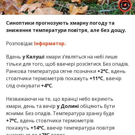
Синоптики прогнозують хмарну погоду та
зниження температури повітря, але без дощу.
Розповідає
Інформатор.
Вдень
у Калуші
хмари з’являться на небі лише
тільки для того, щоб ввечері розсіятися. Без опадів.
Ранкова температура сягне позначки
+2°
C
, вдень
стовпчики термометрів покажуть
+11°C
, ввечір
слід очікувати
+4°C
.
Незважаючи на те, що вранці небо вкриють
хмари, день та вечір
у Долині
обіцяють бути
ясними. Без опадів. Температура зранку буде
+7
°C,
вдень стовпчики термометрів
покажуть
+14°C
, ввечір температура повітря
знизиться до
+7°C
тепла.