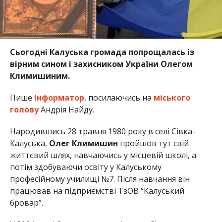
Сьогодні Калуська громада попрощалась із
вірним сином і захисником України Олегом
Климишиним.
Пише
Інформатор
, посилаючись на
міського
голову
Андрія Найду.
Народившись 28 травня 1980 року в селі Сівка-
Калуська,
Олег Климишин
пройшов тут свій
життєвий шлях, навчаючись у місцевій школі, а
потім здобуваючи освіту у Калуському
професійному училищі №7. Після навчання він
працював на підприємстві ТзОВ “Калуський
бровар”.