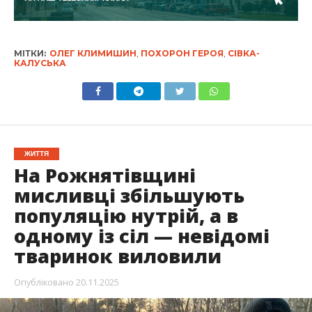
МІТКИ:
ОЛЕГ КЛИМИШИН
,
ПОХОРОН ГЕРОЯ
,
СІВКА-
КАЛУСЬКА
ЖИТТЯ
На Рожнятівщині
мисливці збільшують
популяцію нутрій, а в
одному із сіл — невідомі
тваринок виловили
Опубліковано
20.11.2025