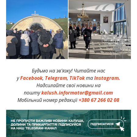
Будьмо на зв’язку! Читайте нас
у
Facebook
,
Telegram
,
TikTok
та
Instagram.
Надсилайте свої новини на
пошту
kalush.informator@gmail.com
Мобільний номер редакції
+380 67 266 02 08