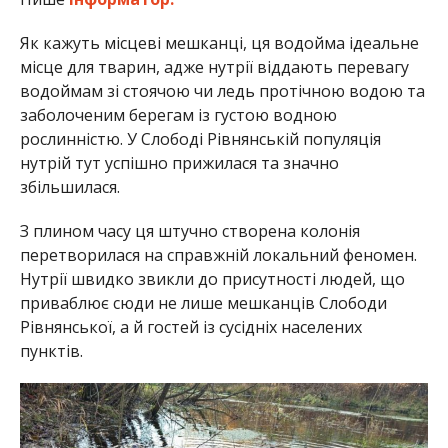
Як кажуть місцеві мешканці, ця водойма ідеальне
місце для тварин, адже нутрії віддають перевагу
водоймам зі стоячою чи ледь протічною водою та
заболоченим берегам із густою водною
рослинністю. У Слободі Рівнянській популяція
нутрій тут успішно прижилася та значно
збільшилася.
З плином часу ця штучно створена колонія
перетворилася на справжній локальний феномен.
Нутрії швидко звикли до присутності людей, що
приваблює сюди не лише мешканців Слободи
Рівнянської, а й гостей із сусідніх населених
пунктів.