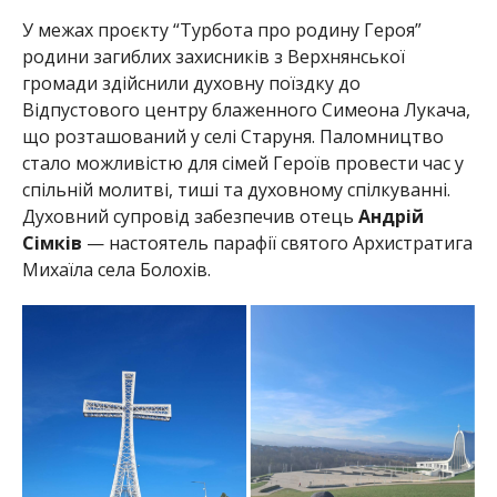
У межах проєкту “Турбота про родину Героя”
родини загиблих захисників з Верхнянської
громади здійснили духовну поїздку до
Відпустового центру блаженного Симеона Лукача,
що розташований у селі Старуня. Паломництво
стало можливістю для сімей Героїв провести час у
спільній молитві, тиші та духовному спілкуванні.
Духовний супровід забезпечив отець
Андрій
Сімків
— настоятель парафії святого Архистратига
Михаїла села Болохів.