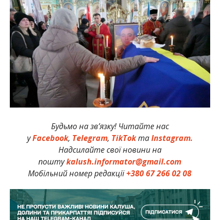
Будьмо на зв’язку! Читайте нас
у
Facebook
,
Telegram
,
TikTok
та
Instagram.
Надсилайте свої новини на
пошту
kalush.informator@gmail.com
Мобільний номер редакції
+380 67 266 02 08