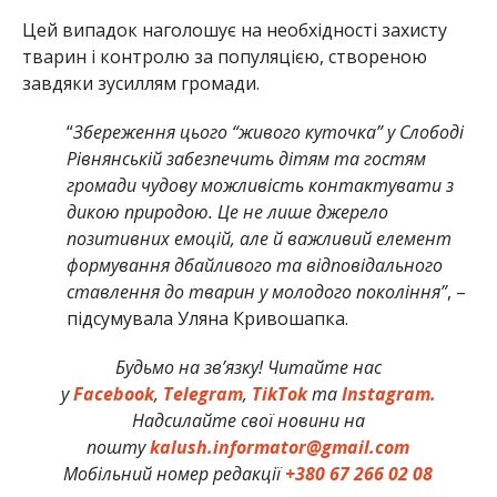
Цей випадок наголошує на необхідності захисту
тварин і контролю за популяцією, створеною
завдяки зусиллям громади.
“
Збереження цього “живого куточка” у Слободі
Рівнянській забезпечить дітям та гостям
громади чудову можливість контактувати з
дикою природою. Це не лише джерело
позитивних емоцій, але й важливий елемент
формування дбайливого та відповідального
ставлення до тварин у молодого покоління”
, –
підсумувала Уляна Кривошапка.
Будьмо на зв’язку! Читайте нас
у
Facebook
,
Telegram
,
TikTok
та
Instagram.
Надсилайте свої новини на
пошту
kalush.informator@gmail.com
Мобільний номер редакції
+380 67 266 02 08