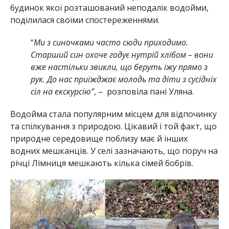
будинок якої розташований неподалік водойми,
поділилася своїми спостереженнями.
“
Ми з синочками часто сюди приходимо.
Старший син охоче годує нутрій хлібом – вони
вже настільки звикли, що беруть їжу прямо з
рук. До нас приїжджає молодь та діти з сусідніх
сіл на екскурсію”
, – розповіла пані Уляна.
Водойма стала популярним місцем для відпочинку
та спілкування з природою. Цікавий і той факт, що
природне середовище поблизу має й інших
водних мешканців. У селі зазначають, що поруч на
річці Лімниця мешкають кілька сімей бобрів.