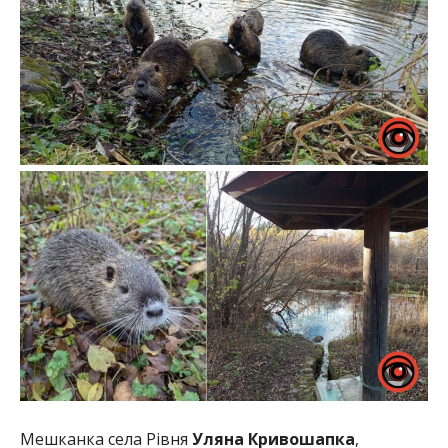
Мешканка села Рівня
Уляна Кривошапка
,