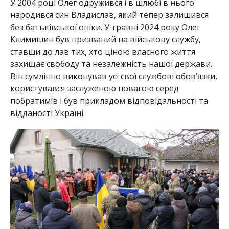
У 2004 році Олег одружився і в шлюбі в нього
народився син Владислав, який тепер залишився
без батьківської опіки. У травні 2024 року Олег
Климишин був призваний на військову службу,
ставши до лав тих, хто ціною власного життя
захищає свободу та незалежність нашої держави.
Він сумлінно виконував усі свої службові обов’язки,
користувався заслуженою повагою серед
побратимів і був прикладом відповідальності та
відданості Україні.