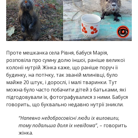
Проте мешканка села Рівня, бабуся Марія,
розповіла про сумну долю іншої, раніше великої
колонії нутрій. Жінка каже, що раніше поруч її
будинку, на потічку, так званій млинівці, було
майже 20 штук, і дорослі, і малі тваринки. Тут
можна було часто побачити дітей з батьками, які
підгодовували їх, фотографувалися з ними. Бабуся
говорить, що буквально недавно нутрії зникли.
“Напевно недобросовісні люди їх виловили,
тому подальша доля їх невідома”
, – говорить
жінка.