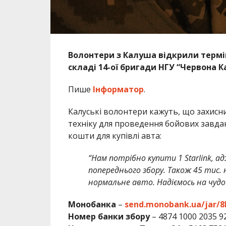
Волонтери з Калуша відкрили термін
складі 14-ої бригади НГУ “Червона К
Пише
Інформатор
.
Калуські волонтери кажуть, що захисн
техніку для проведення бойових завдан
кошти для купівлі авта:
“Нам потрібно купити 1 Starlink, 
попереднього збору. Також 45 тис.
нормальне авто. Надіємось на чудо
Монобанка
–
send.monobank.ua/jar/
Номер банки збору
– 4874 1000 2035 9