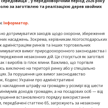
середовища”, у передноворічний період 2026 року
олю за заготівлею та реалізацією дерев хвойних
ає
Інформатор.
ьно дотримуватися заходів щодо охорони, збереження
их насаджень. Зокрема, керівникам лісогосподарських
ж адміністраціям ринків та інших торговельних
римуватися вимог природоохоронного законодавства і
передження незаконних дій. Це стосується як заготівлі
к і виробів із гілок ялини. Важливо, що торгівля
ь виключно на території ринку або у спеціально
сцях. За порушення цих вимог законодавство
ак, Кодекс України про адміністративні
є накладення штрафу на громадян у розмірі від шести
німумів доходів громадян, а на посадових осіб — від
орушення встановленого порядку використання
и, передбачені статтею 65, загрожують за незаконну