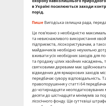
охорону навколишнього природного 
в Україні посилюються заходи контр
порід.
Пише
Вигодська селищна рада, перед
Це пов’язано з необхідністю максимал
та невиснажливого використання хвойн
підприємств, лісокористувачам, а тако
майданчиків необхідно неухильно дот
вживати усіх необхідних заходів для по
та продажу цілих хвойних насаджень, та
святковими деревами має здійснюватис
відведених для ярмаркових заходів мі
передбачає сувору відповідальність. Т
правопорушення у статті 64 передбача
до чотирнадцяти неоподатковуваних мі
десяти до шістнадцяти мінімумів за п
лісосічного фонду. Ще суттєвіші штраф