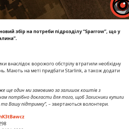
овий збір на потреби підрозділу “Sparrow”, що у
алина”.
ики внаслідок ворожого обстрілу втратили необхідну
ь. Мають на меті придбати Starlink, а також додати
адже ще один ми замовимо за залишок коштів з
 нам потрібно докласти для того, щоб Захисники купили
 та Вашу підтримку”, –
звертаються волонтери.
8hK3tBawcz
298