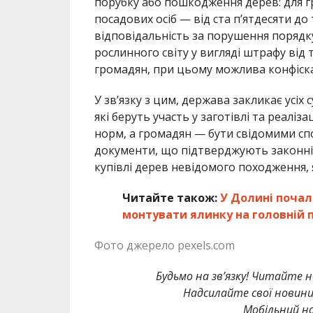
порубку або пошкодження дерев: для гр
посадових осіб — від ста п’ятдесяти до
відповідальність за порушення порядк
рослинного світу у вигляді штрафу від
громадян, при цьому можлива конфіска
У зв’язку з цим, держава закликає усіх 
які беруть участь у заготівлі та реалі
норм, а громадян — бути свідомими сп
документи, що підтверджують законніс
купівлі дерев невідомого походження,
Читайте також:
У Долині почал
монтувати ялинку на головній п
Фото джерело pexels.com
Будьмо на зв’язку! Читайте н
Надсилайте свої новин
Мобільний но