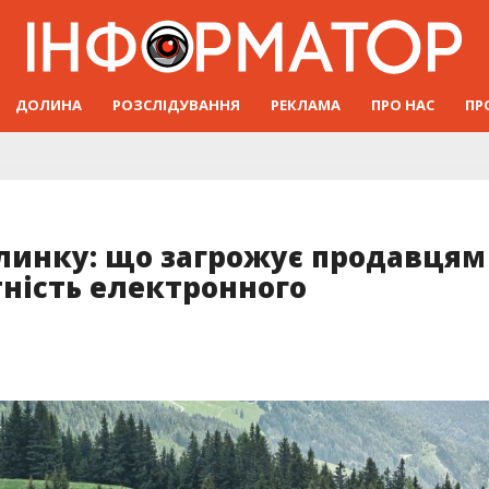
ДОЛИНА
РОЗСЛІДУВАННЯ
РЕКЛАМА
ПРО НАС
ПР
ялинку: що загрожує продавцям
тність електронного