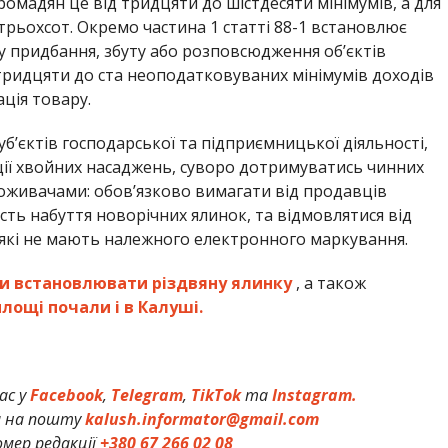
омадян це від тридцяти до шістдесяти мінімумів, а для
 трьохсот. Окремо частина 1 статті 88-1 встановлює
у придбання, збуту або розповсюдження об’єктів
 тридцяти до ста неоподатковуваних мінімумів доходів
ція товару.
суб’єктів господарської та підприємницької діяльності,
зації хвойних насаджень, суворо дотримуватись чинних
оживачами: обов’язково вимагати від продавців
ть набуття новорічних ялинок, та відмовлятися від
 які не мають належного електронного маркування.
и встановлювати різдвяну ялинку
, а також
лощі почали і в Калуші.
ас у
Facebook
,
Telegram
,
TikTok
та
Instagram.
и на пошту
kalush.informator@gmail.com
мер редакції
+380 67 266 02 08