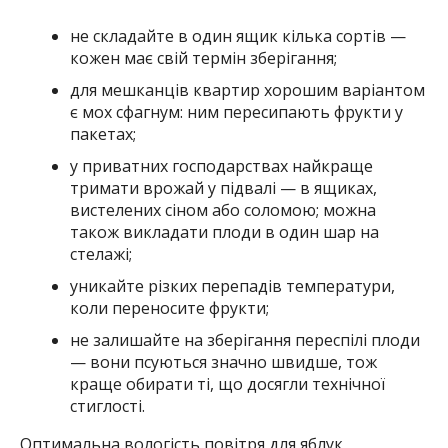
не складайте в один ящик кілька сортів —
кожен має свій термін зберігання;
для мешканців квартир хорошим варіантом
є мох сфагнум: ним пересипають фрукти у
пакетах;
у приватних господарствах найкраще
тримати врожай у підвалі — в ящиках,
вистелених сіном або соломою; можна
також викладати плоди в один шар на
стелажі;
уникайте різких перепадів температури,
коли переносите фрукти;
не залишайте на зберігання переспілі плоди
— вони псуються значно швидше, тож
краще обирати ті, що досягли технічної
стиглості.
Оптимальна вологість повітря для яблук