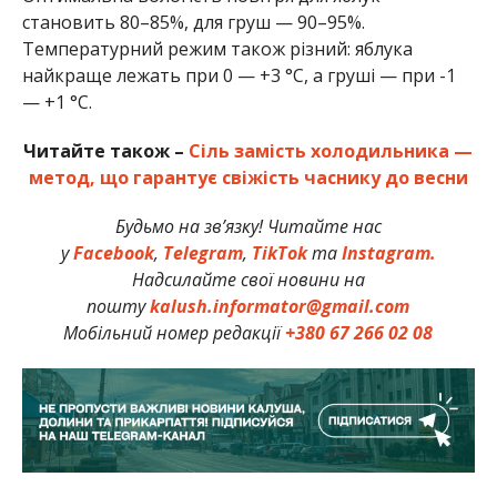
становить 80–85%, для груш — 90–95%.
Температурний режим також різний: яблука
найкраще лежать при 0 — +3 °C, а груші — при -1
— +1 °C.
Читайте також –
Сіль замість холодильника —
метод, що гарантує свіжість часнику до весни
Будьмо на зв’язку! Читайте нас
у
Facebook
,
Telegram
,
TikTok
та
Instagram.
Надсилайте свої новини на
пошту
kalush.informator@gmail.com
Мобільний номер редакції
+380 67 266 02 08