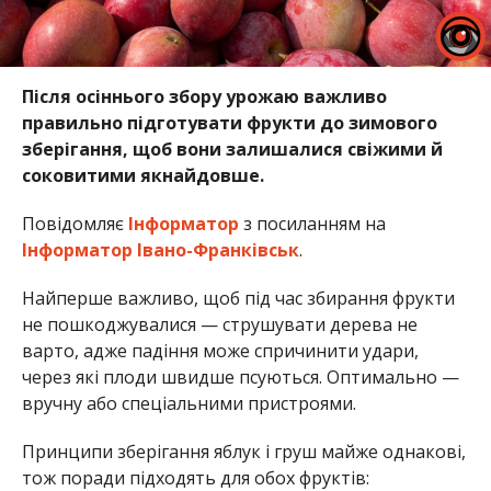
Після осіннього збору урожаю важливо
правильно підготувати фрукти до зимового
зберігання, щоб вони залишалися свіжими й
соковитими якнайдовше.
Повідомляє
Інформатор
з посиланням на
Інформатор Івано-Франківськ
.
Найперше важливо, щоб під час збирання фрукти
не пошкоджувалися — струшувати дерева не
варто, адже падіння може спричинити удари,
через які плоди швидше псуються. Оптимально —
вручну або спеціальними пристроями.
Принципи зберігання яблук і груш майже однакові,
тож поради підходять для обох фруктів: