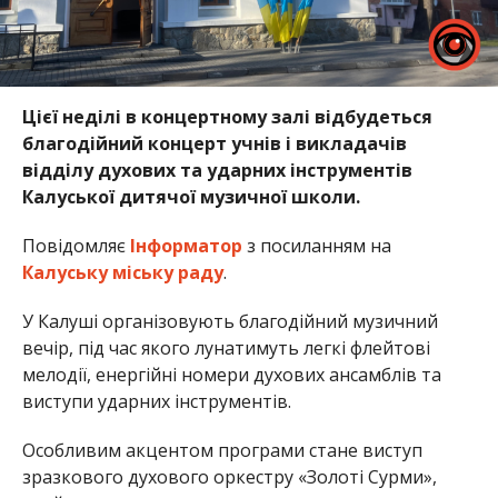
Цієї неділі в концертному залі відбудеться
благодійний концерт учнів і викладачів
відділу духових та ударних інструментів
Калуської дитячої музичної школи.
Повідомляє
Інформатор
з посиланням на
Калуську міську раду
.
У Калуші організовують благодійний музичний
вечір, під час якого лунатимуть легкі флейтові
мелодії, енергійні номери духових ансамблів та
виступи ударних інструментів.
Особливим акцентом програми стане виступ
зразкового духового оркестру «Золоті Сурми»,