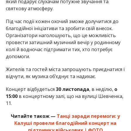
який подарує слухачам потужне звучання та
святкову атмосферу.
Під час події кожен охочий зможе долучитися до
благодійної ініціативи та зробити свій внесок.
Організатори наголошують, що це можливість
провести затишний музичний вечір у родинному
колі й водночас підтримати тих, хто потребує
допомоги.
Жителів та гостей міста запрошують приєднатися і
відчути, як музика об’єднує та надихає.
Концерт відбудеться
30 листопада
, в неділю,
о
15:00
в концертному залі, що на вулиці Шевченка,
11.
Читайте також —
Танці заради перемоги: у
Калуші провели благодійний концерт на
підтримку військових | ФОТО