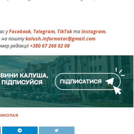
ас у
Facebook
,
Telegram
,
TikTok
та
Instagram.
и на пошту
kalush.informator@gmail.com
мер редакції
+380 67 266 02 08
МИКОЛАЯ