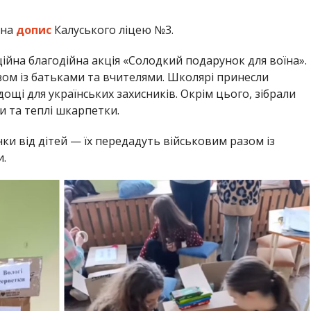
 на
допис
Калуського ліцею №3.
ційна благодійна акція «Солодкий подарунок для воїна».
азом із батьками та вчителями. Школярі принесли
ощі для українських захисників. Окрім цього, зібрали
ни та теплі шкарпетки.
и від дітей — їх передадуть військовим разом із
и.