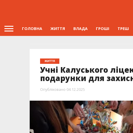
ГОЛОВНА
ЖИТТЯ
ВЛАДА
ГРОШІ
ТРЕШ
ЖИТТЯ
Учні Калуського ліце
подарунки для захис
Опубліковано
04.12.2025