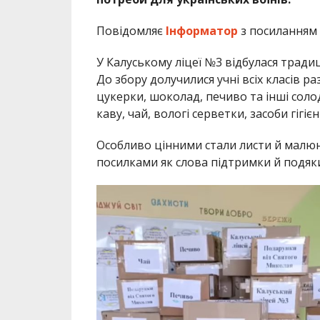
Повідомляє
Інформатор
з посиланням
У Калуському ліцеї №3 відбулася тради
До збору долучилися учні всіх класів р
цукерки, шоколад, печиво та інші солод
каву, чай, вологі серветки, засоби гігіє
Особливо цінними стали листи й малюнк
посилками як слова підтримки й подяк