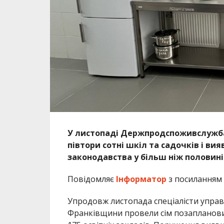
У листопаді Держпродспоживслужба 
півтори сотні шкіл та садочків і ви
законодавства у більш ніж половині
Повідомляє
Інформатор
з посиланням
Упродовж листопада спеціалісти управ
Франківщини провели сім позапланових