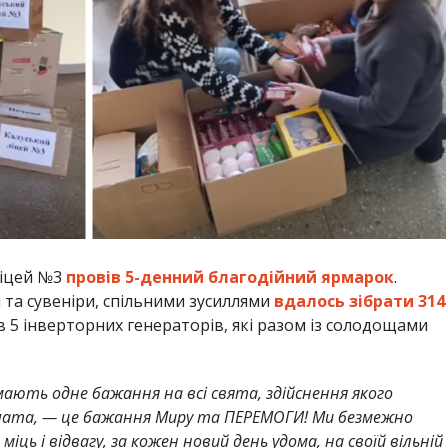
ліцей №3
провів 5-денний благодійний ярмарок
.
та сувеніри, спільними зусиллями
вдалось зібрати
314
ав 5 інверторних генераторів, які разом із солодощами
мають одне бажання на всі свята, здійснення якого
вчата, — це бажання Миру та ПЕРЕМОГИ! Ми безмежно
міць і відвагу, за кожен новий день удома, на своїй вільній