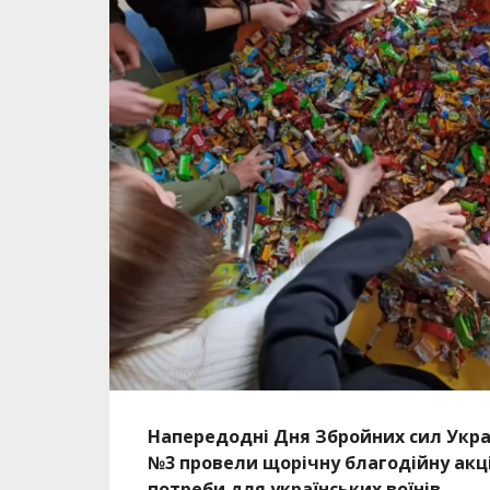
Напередодні Дня Збройних сил Укра
№3 провели щорічну благодійну акці
потреби для українських воїнів.