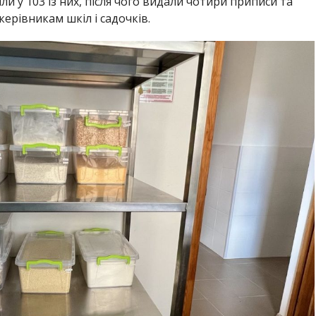
ли у 103 із них, після чого видали чотири приписи та
ерівникам шкіл і садочків.