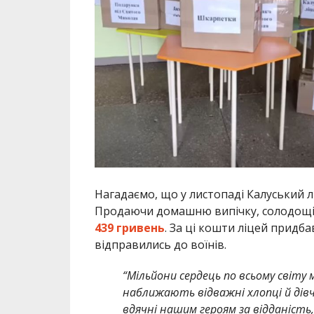
Нагадаємо, що у листопаді Калуський 
Продаючи домашню випічку, солодощі 
439 гривень
. За ці кошти ліцей придб
відправились до воїнів.
“Мільйони сердець по всьому світу 
наближають відважні хлопці й ді
вдячні нашим героям за відданість, 