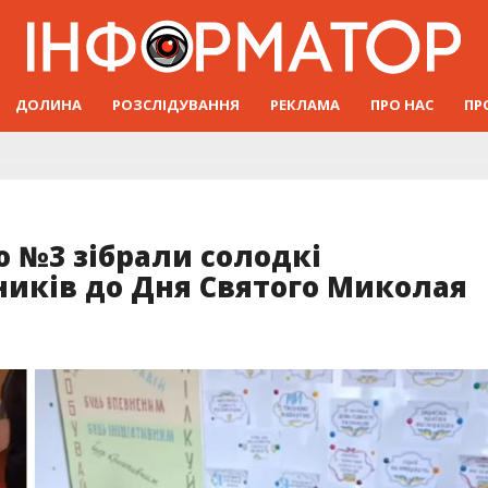
ДОЛИНА
РОЗСЛІДУВАННЯ
РЕКЛАМА
ПРО НАС
ПР
ю №3 зібрали солодкі
ників до Дня Святого Миколая