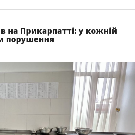
в на Прикарпатті: у кожній
и порушення