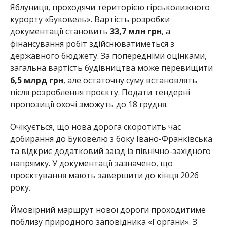
Яблуниця, проходячи територією гірськолижного
курорту «Буковель». Вартість розробки
документації становить
33,7 млн грн
, а
фінансування робіт здійснюватиметься з
державного бюджету. За попередніми оцінками,
загальна вартість будівництва може перевищити
6,5 млрд грн
, але остаточну суму встановлять
після розроблення проєкту. Подати тендерні
пропозиції охочі зможуть до 18 грудня.
Очікується, що нова дорога скоротить час
добирання до Буковелю з боку Івано-Франківська
та відкриє додатковий заїзд із північно-західного
напрямку. У документації зазначено, що
проєктування мають завершити до кінця 2026
року.
Ймовірний маршрут нової дороги проходитиме
поблизу природного заповідника «Горгани». З