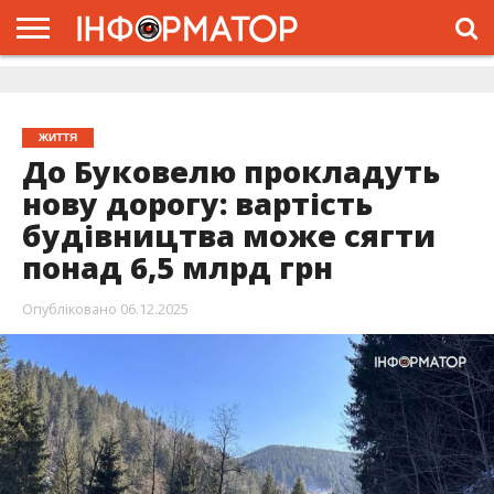
ГОЛОВНА
ЖИТТЯ
ВЛАДА
ГРОШІ
ТРЕШ
ДОЛИНА
РОЗСЛІДУВАННЯ
РЕКЛАМА
ПРО
ПРО
ІНТЕРВ’Ю
ВІДЕО
НАС
ПРОЄКТ
ЖИТТЯ
До Буковелю прокладуть
нову дорогу: вартість
будівництва може сягти
понад 6,5 млрд грн
Опубліковано
06.12.2025