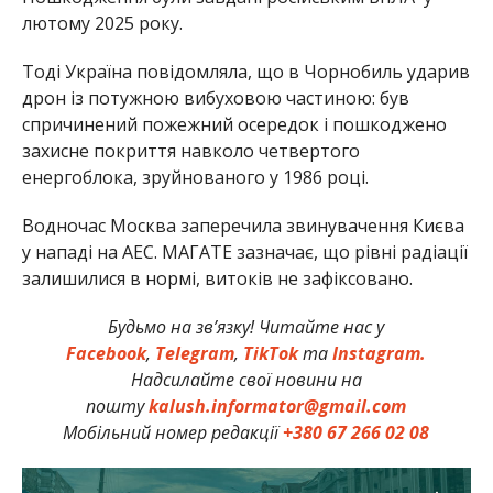
лютому 2025 року.
Тоді Україна повідомляла, що в Чорнобиль ударив
дрон із потужною вибуховою частиною: був
спричинений пожежний осередок і пошкоджено
захисне покриття навколо четвертого
енергоблока, зруйнованого у 1986 році.
Водночас Москва заперечила звинувачення Києва
у нападі на АЕС. МАГАТЕ зазначає, що рівні радіації
залишилися в нормі, витоків не зафіксовано.
Будьмо на зв’язку! Читайте нас у
Facebook
,
Telegram
,
TikTok
та
Instagram.
Надсилайте свої новини на
пошту
kalush.informator@gmail.com
Мобільний номер редакції
+380 67 266 02 08