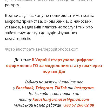
ресурсу.
Водночас дія закону не поширюватиметься на
мікропідприємства, окрім банків, фінансових
установ, надавачів платіжних послуг і тих, хто
забезпечує доступ до аудіовізуальних
медіасервісів.
Фото ілюстративне/depositphotos.com
До теми:
В Україні стартувало цифрове
оформлення ГО за модельним статутом через
портал Дія
Будьмо на зв’язку! Читайте нас
у
Facebook
,
Telegram
,
TikTok
та
Instagram.
Надсилайте свої новини на
пошту
kalush.informator@gmail.com
Мобільний номер редакції
+380 67 266 02 08