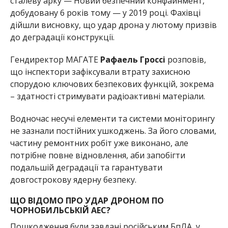
сталеву арку — Новий безпечний конфайнмент,
добудовану 6 років тому — у 2019 році. Фахівці
дійшли висновку, що удар дрона у лютому призвів
до деградації конструкції.
Гендиректор МАГАТЕ
Рафаель Гроссі
розповів,
що інспектори зафіксували втрату захисною
спорудою ключових безпекових функцій, зокрема
– здатності стримувати радіоактивні матеріали.
Водночас несучі елементи та системи моніторингу
не зазнали постійних ушкоджень. За його словами,
частину ремонтних робіт уже виконано, але
потрібне повне відновлення, аби запобігти
подальшій деградації та гарантувати
довгострокову ядерну безпеку.
ЩО ВІДОМО ПРО УДАР ДРОНОМ ПО
ЧОРНОБИЛЬСЬКІЙ АЕС?
Пошкодження були завдані російським БпЛА у