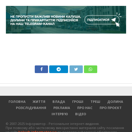
ГОЛОВНА
ЖИТТЯ
ВЛАДА
ГРОШІ
ТРЕШ
ДОЛИНА
РОЗСЛІДУВАННЯ
РЕКЛАМА
ПРО НАС
ПРО ПРОЄКТ
ІНТЕРВ’Ю
ВІДЕО
© 2007-2025 Інформатор - Регіональне інтернет-видання.
При повному або частковому використанні матеріалів сайту посилання
на сайт
kalush.informator.ua
як джерело інформації обов'язкове.