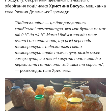
зберігання поділилася
Христина Васусь
, мешканка
села Рахиня Долинської громади.
“Найважливіше — це дотримуватися
стабільної температури, яка має бути в межах
від 0 °C до +4 °C. Мама і бабуся завжди мене
вчили і наголошували, що різкі перепади
температури є небажаними і якщо
температура впаде нижче нуля, розсіл може
замерзнути, а в теплі капуста почне швидко
перекисати і втрачати свій смак та користь”
,
— розповідає пані Христина.