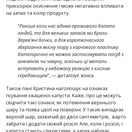
прискорює окиснення і може негативно впливати
на запах та колір продукту.
“
Раніше коли нас вдома проживало багато
людей, то для великих запасів ми брали
дерев’яні бочки, а для короткочасного
зберігання якісну тару з харчового пластику.
Категорично не можна застосовувати посуд з
алюмінію чи чавуну, оскільки ці метали
вступають у небажану реакцію з кислим
середовищем
“, — деталізує жінка.
Також пані Христина наголошує на ознаках
псування квашеної капусти. Каже, про це можуть
свідчити такі ознаки, як потемніння верхнього
шару та поява цвілі на поверхні. У таких випадках
верхній шар, зазвичай до двох сантиметрів, варто
забрати і додати свіжий розсіл. Але, коли і розсіл, і
капуста стають слизистими, а запах набуває