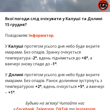
Якої погоди слід очікувати у Калуші та Долині
15 грудня?
Повідомляє
Інформатор
.
У
Калуші
протягом усього дня небо буде вкрите
хмарами. Без опадів. Зранку очікується
температура
-2°
, вдень підніметься до
+6°
, а
ввечері знову спаде до
-1°
.
У
Долині
протягом усього дня небо буде вкрите
хмарами. Без опадів. Ранок долиняни зустрінуть з
температурою
+2°
, вдень очікується
+5°
, а ввечері
–
+1°
.
Будьмо на зв’язку! Читайте нас
у
Facebook
,
Telegram
,
TikTok
та
Instagram.