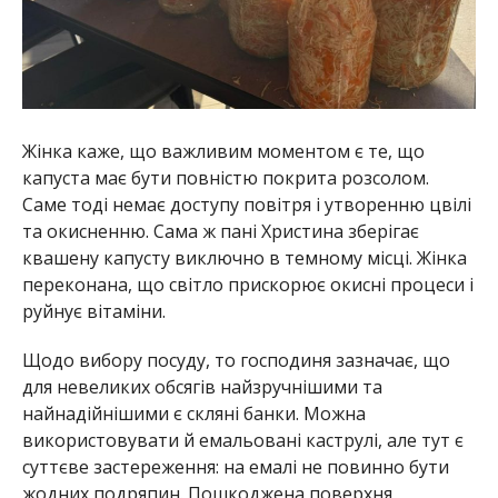
Жінка каже, що важливим моментом є те, що
капуста має бути повністю покрита розсолом.
Саме тоді немає доступу повітря і утворенню цвілі
та окисненню. Сама ж пані Христина зберігає
квашену капусту виключно в темному місці. Жінка
переконана, що світло прискорює окисні процеси і
руйнує вітаміни.
Щодо вибору посуду, то господиня зазначає, що
для невеликих обсягів найзручнішими та
найнадійнішими є скляні банки. Можна
використовувати й емальовані каструлі, але тут є
суттєве застереження: на емалі не повинно бути
жодних подряпин. Пошкоджена поверхня