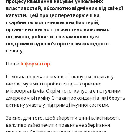
процесу квашення набуває унікальних
властивостей, абсолютно відмінних від свіжої
капусти. Цей процес перетворює її на
скарбницю молочнокислих бактерій,
органічних кислот та життєво важливих
вітамінів, роблячи її незамінною для
підтримки здоров’я протягом холодного
сезону.
Пише
Інформатор.
Головна перевага квашеної капусти полягає у
високому вмісті пробіотиків — корисних
мікроорганізмів. Окрім того, капуста є потужним
джерелом вітаміну С та антиоксидантів, які беруть
активну участь у підтримці імунної системи.
Звісно, для того, щоб зберегти цінні властивості,
важливо забезпечити правильне зберігання
продукту. Секретами ідеального зимового