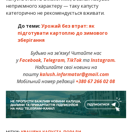
неприємного характеру — таку капусту
категорично не рекомендується вживати.
До теми:
Урожай без втрат: як
підготувати картоплю до зимового
зберігання
Будьмо на зв’язку! Читайте нас
у
Facebook
,
Telegram
,
TikTok
та
Instagram.
Надсилайте свої новини на
пошту
kalush.informator@gmail.com
Мобільний номер редакції
+380 67 266 02 08
МІТКИ:
КВАШЕНА КАПУСТА
,
ПОРАДИ