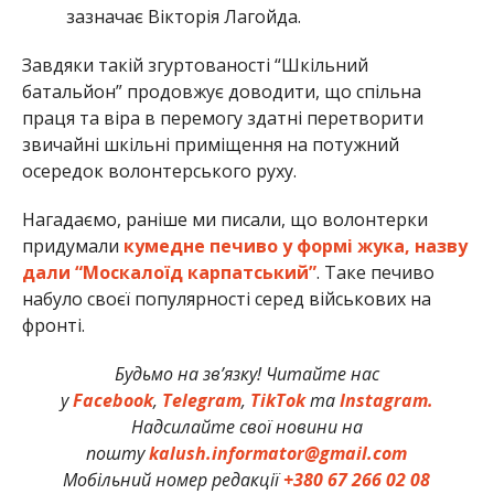
зазначає Вікторія Лагойда.
Завдяки такій згуртованості “Шкільний
батальйон” продовжує доводити, що спільна
праця та віра в перемогу здатні перетворити
звичайні шкільні приміщення на потужний
осередок волонтерського руху.
Нагадаємо, раніше ми писали, що волонтерки
придумали
кумедне печиво у формі жука, назву
дали “Москалоїд карпатський”
. Таке печиво
набуло своєї популярності серед військових на
фронті.
Будьмо на зв’язку! Читайте нас
у
Facebook
,
Telegram
,
TikTok
та
Instagram.
Надсилайте свої новини на
пошту
kalush.informator@gmail.com
Мобільний номер редакції
+380 67 266 02 08