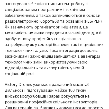
застосування безпілотних систем, роботу зі
спеціалізованим програмним і технічним
забезпеченням, а також заглиблюються в основи
радіоелектронної боротьби та розвідки (РЕБ/РЕР).
Як зазначають організатори ініціативи, це
можливість не лише передати власний досвід, а й
здобути нову професійну спеціалізацію,
затребувану як у секторі безпеки, так і в цивільних
технологічних галузях. Така інтеграція дозволяє
захисникам і захисницям залишатися в авангарді
технологічних змін, використовуючи свою
відповідальність та експертність у новій
соціальній ролі.
Victory Drones уже має вражаючий масштаб
діяльності, підготувавши майже 100 тисяч
військовослужбовців і зараз фокусується на
розширенні професійної спільноти інструкторів.
Для ветеранів, які бажають долучитися до проєкту,