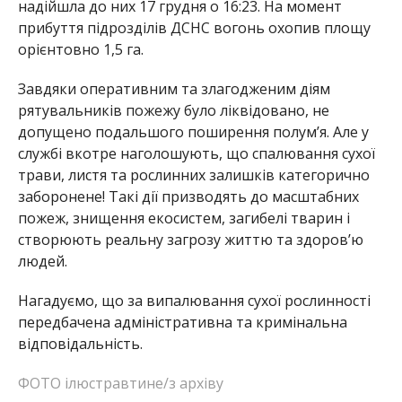
надійшла до них 17 грудня о 16:23. На момент
прибуття підрозділів ДСНС вогонь охопив площу
орієнтовно 1,5 га.
Завдяки оперативним та злагодженим діям
рятувальників пожежу було ліквідовано, не
допущено подальшого поширення полум’я. Але у
службі вкотре наголошують, що спалювання сухої
трави, листя та рослинних залишків категорично
заборонене! Такі дії призводять до масштабних
пожеж, знищення екосистем, загибелі тварин і
створюють реальну загрозу життю та здоров’ю
людей.
Нагадуємо, що за випалювання сухої рослинності
передбачена адміністративна та кримінальна
відповідальність.
ФОТО ілюстравтине/з архіву