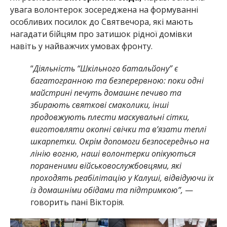
увага волонтерок зосереджена на формуванні
особливих посилок до Святвечора, які мають
нагадати бійцям про затишок рідної домівки
навіть у найважчих умовах фронту.
“
Діяльність “Шкільного батальйону” є
багатогранною та безперервною: поки одні
майстрині печуть домашнє печиво та
збирають святкові смаколики, інші
продовжують плести маскувальні сітки,
виготовляти окопні свічки та в’язати теплі
шкарпетки. Окрім допомоги безпосередньо на
лінію вогню, наші волонтерки опікуються
пораненими військовослужбовцями, які
проходять реабілітацію у Калуші, відвідуючи їх
із домашніми обідами та підтримкою”,
—
говорить пані Вікторія.