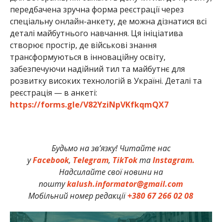
передбачена зручна форма реєстрації через
спеціальну онлайн-анкету, де можна дізнатися всі
деталі майбутнього навчання. Ця ініціатива
створює простір, де військові знання
трансформуються в інноваційну освіту,
забезпечуючи надійний тил та майбутнє для
розвитку високих технологій в Україні. Деталі та
реєстрація — в анкеті:
https://forms.gle/V82YziNpVKfkqmQX7
Будьмо на зв’язку! Читайте нас
у
Facebook
,
Telegram
,
TikTok
та
Instagram.
Надсилайте свої новини на
пошту
kalush.informator@gmail.com
Мобільний номер редакції
+380 67 266 02 08