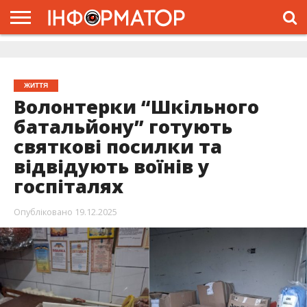
ГОЛОВНА
ЖИТТЯ
ВЛАДА
ГРОШІ
ТРЕШ
ДОЛИНА
РОЗСЛІДУВАННЯ
РЕКЛАМА
ПРО
ПРО
ІНТЕРВ’Ю
ВІДЕО
НАС
ПРОЄКТ
ЖИТТЯ
Волонтерки “Шкільного
батальйону” готують
святкові посилки та
відвідують воїнів у
госпіталях
Опубліковано
19.12.2025