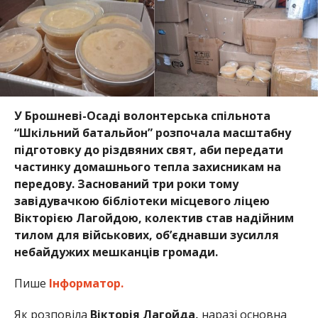
У Брошневі-Осаді волонтерська спільнота
“Шкільний батальйон” розпочала масштабну
підготовку до різдвяних свят, аби передати
частинку домашнього тепла захисникам на
передову. Заснований три роки тому
завідувачкою бібліотеки місцевого ліцею
Вікторією Лагойдою, колектив став надійним
тилом для військових, об’єднавши зусилля
небайдужих мешканців громади.
Пише
Інформатор.
Як розповіла
Вікторія Лагойда,
наразі основна