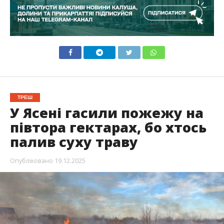
ТРЕШ
У Ясені гасили пожежу на
півтора гектарах, бо хтось
палив суху траву
Опубліковано
19.12.2025