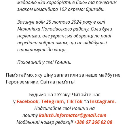
медаллю «За хоробрість в бою» та почесним
знаком командира 102 окремої бригади.
Загинув воїн 25 лютого 2024 року в селі
Малинівка Пологівського району. Сили були
нерівними, але українські оборонці по рації
передали побратимам, що не відійдуть і
стоятимуть до кінця…
Похований у селі Голинь.
Памʼятаймо, яку ціну заплатили за наше майбутнє
Герої-земляки. Світла пам’ять!
Будьмо на зв’язку! Читайте нас
у
Facebook
,
Telegram
,
TikTok
та
Instagram.
Надсилайте свої новини на
пошту
kalush.informator@gmail.com
Мобільний номер редакції
+380 67 266 02 08