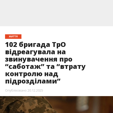
ЖИТТЯ
102 бригада ТрО
відреагувала на
звинувачення про
“саботаж” та “втрату
контролю над
підрозділами”
Опубліковано
20.12.2025