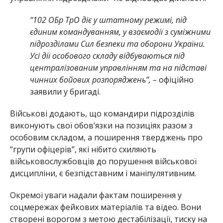
“102 ОБр ТрО діє у штатному режимі, під
єдиним командуванням, у взаємодії з суміжними
підрозділами Сил безпеки та оборони України.
Усі дії особового складу відбуваються під
централізованим управлінням та на підставі
чинних бойових розпоряджень”, –
офіційно
заявили у бригаді.
Військові додають, що командири підрозділів
виконують свої обов’язки на позиціях разом з
особовим складом, а поширення тверджень про
“групи офіцерів”, які нібито схиляють
військовослужбовців до порушення військової
дисципліни, є безпідставним і маніпулятивним.
Окремої уваги надали фактам поширення у
соцмережах фейкових матеріалів та відео. Вони
створені ворогом з метою дестабілізації, тиску на