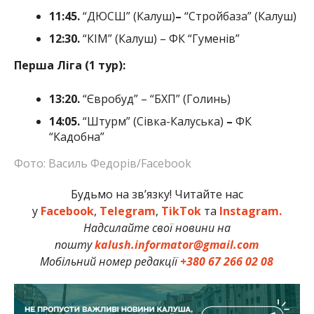
11:45.
“ДЮСШ” (Калуш)
–
“Стройбаза” (Калуш)
12:30.
“КІМ” (Калуш) – ФК “Гуменів”
Перша Ліга (1 тур):
13:20.
“Євробуд” – “БХП” (Голинь)
14:05.
“Штурм” (Сівка-Калуська)
–
ФК
“Кадобна”
Фото: Василь Федорів/Facebook
Будьмо на зв’язку! Читайте нас
у
Facebook
,
Telegram
,
TikTok
та
Instagram.
Надсилайте свої новини на
пошту
kalush.informator@gmail.com
Мобільний номер редакції
+380 67 266 02 08