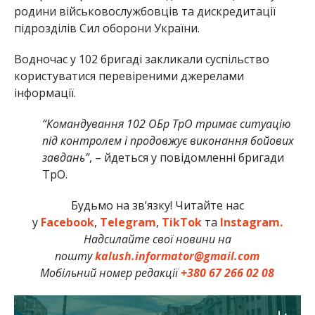
родини військовослужбовців та дискредитації
підрозділів Сил оборони України.
Водночас у 102 бригаді закликали суспільство
користуватися перевіреними джерелами
інформації.
“Командування 102 ОБр ТрО тримає ситуацію
під контролем і продовжує виконання бойових
завдань”
, – йдеться у повідомленні бригади
ТрО.
Будьмо на зв’язку! Читайте нас
у
Facebook
,
Telegram
,
TikTok
та
Instagram.
Надсилайте свої новини на
пошту
kalush.informator@gmail.com
Мобільний номер редакції
+380 67 266 02 08