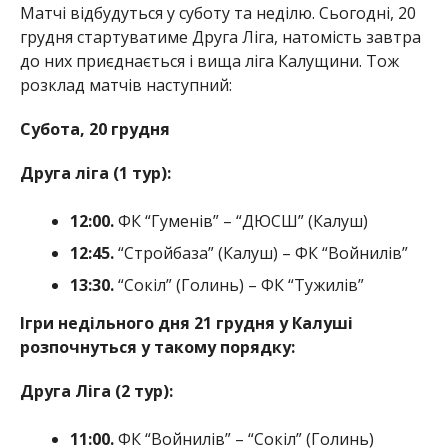
Матчі відбудуться у суботу та неділю. Сьогодні, 20
грудня стартуватиме Друга Ліга, натомість завтра
до них приєднається і вища ліга Калущини. Тож
розклад матчів наступний:
Субота, 20 грудня
Друга ліга (1 тур):
12:00.
ФК “Гуменів” – “ДЮСШ” (Калуш)
12:45.
“Стройбаза” (Калуш) – ФК “Войнилів”
13:30.
“Сокіл” (Голинь) – ФК “Тужилів”
Ігри недільного дня 21 грудня у Калуші
розпочнуться у такому порядку:
Друга Ліга (2 тур):
11:00.
ФК “Войнилів” – “Сокіл” (Голинь)