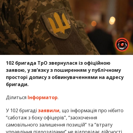
102 бригада ТрО звернулася із офіційною
заявою, у зв’язку з поширенням у публічному
просторі допису з обвинуваченнями на адресу
бригади.
Ділиться
Інформатор
.
У 102 бригаді
заявили
, що інформація про нібито
“саботаж з боку офіцерів”, “заохочення
самовільного залишення позицій” та “втрату
управління підрозділами” не відповідає дійсності.