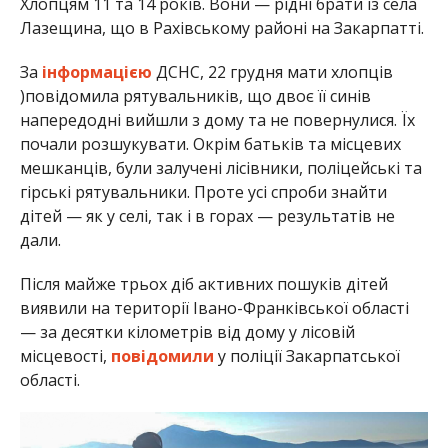
Хлопцям 11 та 14 років. Вони — рідні брати із села
Лазещина, що в Рахівському районі на Закарпатті.
За
інформацією
ДСНС, 22 грудня мати хлопців
)повідомила рятувальників, що двоє її синів
напередодні вийшли з дому та не повернулися. Їх
почали розшукувати. Окрім батьків та місцевих
мешканців, були залучені лісівники, поліцейські та
гірські рятувальники. Проте усі спроби знайти
дітей — як у селі, так і в горах — результатів не
дали.
Після майже трьох діб активних пошуків дітей
виявили на території Івано-Франківської області
— за десятки кілометрів від дому у лісовій
місцевості,
повідомили
у поліції Закарпатської
області.