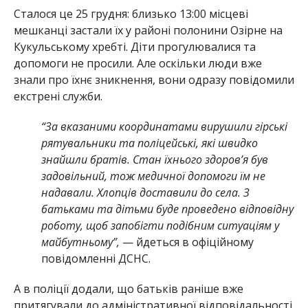
Сталося це 25 грудня: близько 13:00 місцеві
мешканці застали їх у районі полонини Озірне на
Кукульському хребті. Діти прогулювалися та
допомоги не просили. Але оскільки люди вже
знали про їхнє зникнення, вони одразу повідомили
екстрені служби.
“За вказаними координатами вирушили гірські
рятувальники та поліцейські, які швидко
знайшли братів. Стан їхнього здоров’я був
задовільний, тож медичної допомоги їм не
надавали. Хлопців доставили до села. З
батьками та дітьми буде проведено відповідну
роботу, щоб запобігти подібним ситуаціям у
майбутньому”,
— йдеться в офіційному
повідомленні ДСНС.
А в поліції додали, що батьків раніше вже
притягували до адміністративної відповідальності