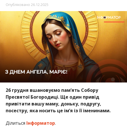
Опубліковано
26.12.2025
26 грудня вшановуємо пам’ять Собору
Пресвятої Богородиці. Ще один привід
привітати вашу маму, доньку, подругу,
посестру, яка носить це ім’я із її іменинами.
Ділиться
Інформатор
.