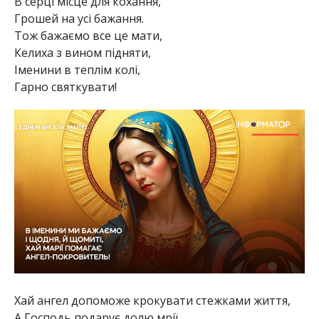
В серці місце для кохання,
Грошей на усі бажання.
Тож бажаємо все це мати,
Келиха з вином підняти,
Іменини в теплім колі,
Гарно святкувати!
Хай ангел допоможе крокувати стежками життя,
А Господь подарує долю мрії,