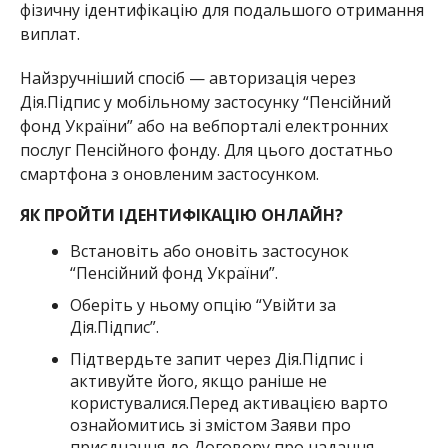
фізичну ідентифікацію для подальшого отримання
виплат.
Найзручніший спосіб — авторизація через
Дія.Підпис у мобільному застосунку “Пенсійний
фонд України” або на вебпорталі електронних
послуг Пенсійного фонду. Для цього достатньо
смартфона з оновленим застосунком.
ЯК ПРОЙТИ ІДЕНТИФІКАЦІЮ ОНЛАЙН?
Встановіть або оновіть застосунок
“Пенсійний фонд України”.
Оберіть у ньому опцію “Увійти за
Дія.Підпис”.
Підтвердьте запит через Дія.Підпис і
активуйте його, якщо раніше не
користувалися.Перед активацією варто
ознайомитись зі змістом Заяви про
приєднання до Договору про надання