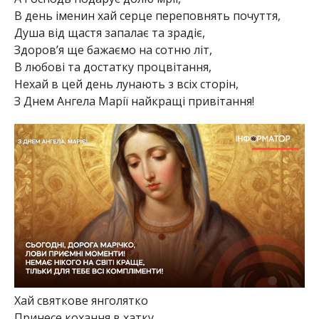
В день іменин хай серце переповнять почуття,
Душа від щастя запалає та зрадіє,
Здоров’я ще бажаємо на сотню літ,
В любові та достатку процвітання,
Нехай в цей день лунають з всіх сторін,
З Днем Ангела Марії найкращі привітання!
Хай святкове янголятко
Принесе кохання в хатку,