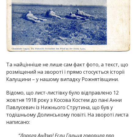
Та найцінніше не лише сам факт фото, а текст, що
розміщений на звороті і прямо стосується історії
Калущини – у нашому випадку Рожнятівщини.
Відомо, що лист-листівку було відправлено 12
жовтня 1918 року з Косова Костем до пані Анни
Павлусевич із Нижнього Струтина, що був у
тодішньому Долинському повіті. На звороті листа
написано:
“Дорога Андзю! Если Гальця говорила про