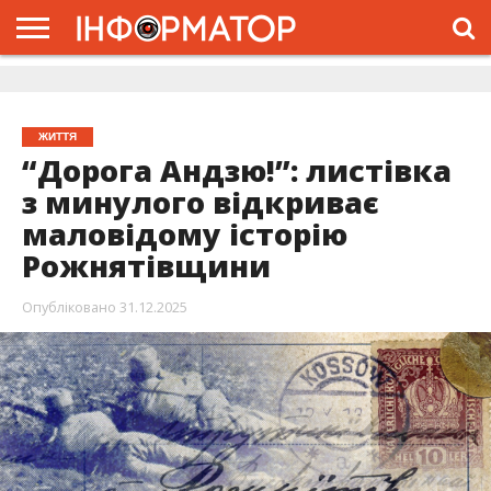
ГОЛОВНА
ЖИТТЯ
ВЛАДА
ГРОШІ
ТРЕШ
ДОЛИНА
РОЗСЛІДУВАННЯ
РЕКЛАМА
ПРО
ПРО
ІНТЕРВ’Ю
ВІДЕО
НАС
ПРОЄКТ
ЖИТТЯ
“Дорога Андзю!”: листівка
з минулого відкриває
маловідому історію
Рожнятівщини
Опубліковано
31.12.2025