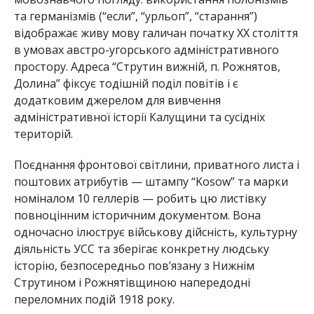
та германізмів (“если”, “урльоп”, “старання”)
відображає живу мову галичан початку ХХ століття
в умовах австро-угорського адміністративного
простору. Адреса “Струтин вижній, п. Рожнятов,
Долина” фіксує тодішній поділ повітів і є
додатковим джерелом для вивчення
адміністративної історії Калущини та сусідніх
територій.
Поєднання фронтової світлини, приватного листа і
поштових атрибутів — штампу “Kosow” та марки
номіналом 10 геллерів — робить цю листівку
повноцінним історичним документом. Вона
одночасно ілюструє військову дійсність, культурну
діяльність УСС та зберігає конкретну людську
історію, безпосередньо пов’язану з Нижнім
Струтином і Рожнятівщиною напередодні
переломних подій 1918 року.