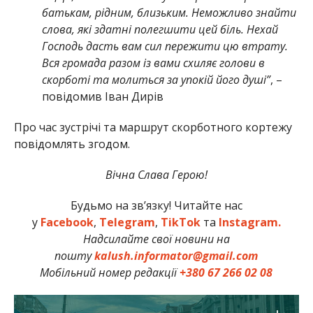
батькам, рідним, близьким. Неможливо знайти
слова, які здатні полегшити цей біль. Нехай
Господь дасть вам сил пережити цю втрату.
Вся громада разом із вами схиляє голови в
скорботі та молиться за упокій його душі”
, –
повідомив Іван Дирів
Про час зустрічі та маршрут скорботного кортежу
повідомлять згодом.
Вічна Слава Герою!
Будьмо на зв’язку! Читайте нас
у
Facebook
,
Telegram
,
TikTok
та
Instagram.
Надсилайте свої новини на
пошту
kalush.informator@gmail.com
Мобільний номер редакції
+380 67 266 02 08