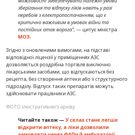
можливості забезпечувати належні умови
зберігання та відпуску ліків навіть у разі
перебоїв з електропостачанням, що є
критично важливим в умовах війни та
постійних атак ворога”,
— цитує міністра
МОЗ.
Згідно з оновленими вимогами, на підставі
відповідної ліцензії у приміщеннях АЗС
дозволяється роздрібна торгівля виключно
лікарськими засобами, що відпускаються без
рецепта, без створення аптеки або її структурного
підрозділу. Відпуск таких препаратів можуть
здійснювати працівники АЗС.
ФОТО ілюстративне/з архіву
Читайте також —
У селах стане легше
відкрити аптеку, а ліки дозволили
замовляти через ФАПи й амбулаторії