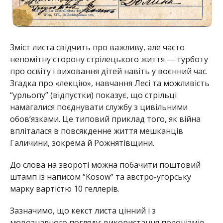
Зміст листа свідчить про важливу, але часто
непомітну сторону стрілецького життя — турботу
про освіту і виховання дітей навіть у воєнний час.
Згадка про «лекцію», навчання Лесі та можливість
“урльопу” (відпустки) показує, що стрільці
намагалися поєднувати службу з цивільними
обов’язками. Це типовий приклад того, як війна
впліталася в повсякденне життя мешканців
Галичини, зокрема й Рожнятівщини.
До слова на звороті можна побачити поштовий
штамп із написом “Kosow” та австро-угорську
марку вартістю 10 геллерів.
Зазначимо, що кекст листа цінний і з
мовознавчого погляду: використання полонізмів