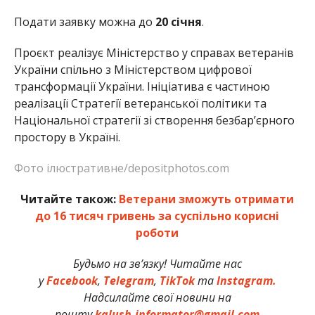
Подати заявку можна до
20 січня
.
Проєкт реалізує Міністерство у справах ветеранів
України спільно з Міністерством цифрової
трансформації України. Ініціатива є частиною
реалізації Стратегії ветеранської політики та
Національної стратегії зі створення безбарʼєрного
простору в Україні.
Фото ілюстративне/depositphotos.com
Читайте також:
Ветерани зможуть отримати
до 16 тисяч гривень за суспільно корисні
роботи
Будьмо на зв’язку! Читайте нас
у
Facebook
,
Telegram
,
TikTok
та
Instagram.
Надсилайте свої новини на
пошту
kalush.informator@gmail.com