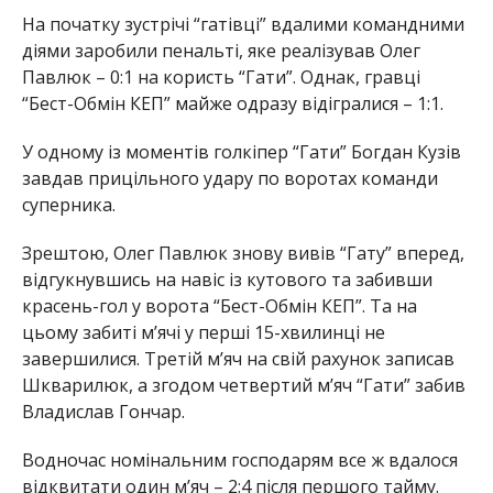
На початку зустрічі “гатівці” вдалими командними
діями заробили пенальті, яке реалізував Олег
Павлюк – 0:1 на користь “Гати”. Однак, гравці
“Бест-Обмін КЕП” майже одразу відігралися – 1:1.
У одному із моментів голкіпер “Гати” Богдан Кузів
завдав прицільного удару по воротах команди
суперника.
Зрештою, Олег Павлюк знову вивів “Гату” вперед,
відгукнувшись на навіс із кутового та забивши
красень-гол у ворота “Бест-Обмін КЕП”. Та на
цьому забиті мʼячі у перші 15-хвилинці не
завершилися. Третій мʼяч на свій рахунок записав
Шкварилюк, а згодом четвертий мʼяч “Гати” забив
Владислав Гончар.
Водночас номінальним господарям все ж вдалося
відквитати один мʼяч – 2:4 після першого тайму.