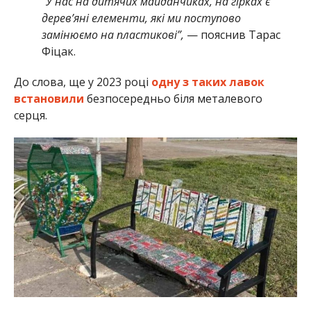
“У нас на дитячих майданчиках, на гірках є
дерев’яні елементи, які ми поступово
замінюємо на пластикові”,
— пояснив Тарас
Фіцак.
До слова, ще у 2023 році
одну з таких лавок
встановили
безпосередньо біля металевого
серця.