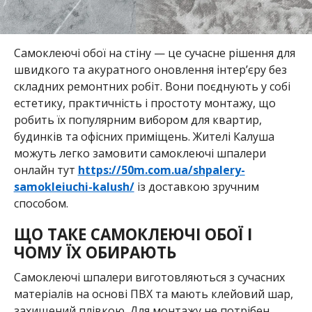
Самоклеючі обої на стіну — це сучасне рішення для
швидкого та акуратного оновлення інтер’єру без
складних ремонтних робіт. Вони поєднують у собі
естетику, практичність і простоту монтажу, що
робить їх популярним вибором для квартир,
будинків та офісних приміщень. Жителі Калуша
можуть легко замовити самоклеючі шпалери
онлайн тут
https://50m.com.ua/shpalery-
samokleiuchi-kalush/
із доставкою зручним
способом.
ЩО ТАКЕ САМОКЛЕЮЧІ ОБОЇ І
ЧОМУ ЇХ ОБИРАЮТЬ
Самоклеючі шпалери виготовляються з сучасних
матеріалів на основі ПВХ та мають клейовий шар,
захищений плівкою. Для монтажу не потрібен