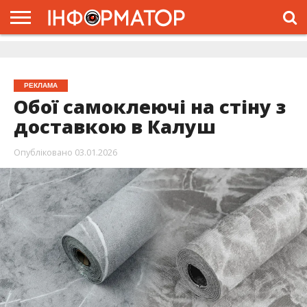
ГОЛОВНА
ЖИТТЯ
ВЛАДА
ГРОШІ
ТРЕШ
ДОЛИНА
РОЗСЛІДУВАННЯ
РЕКЛАМА
ПРО
ПРО
ІНТЕРВ’Ю
ВІДЕО
НАС
ПРОЄКТ
РЕКЛАМА
Обої самоклеючі на стіну з
доставкою в Калуш
Опубліковано
03.01.2026