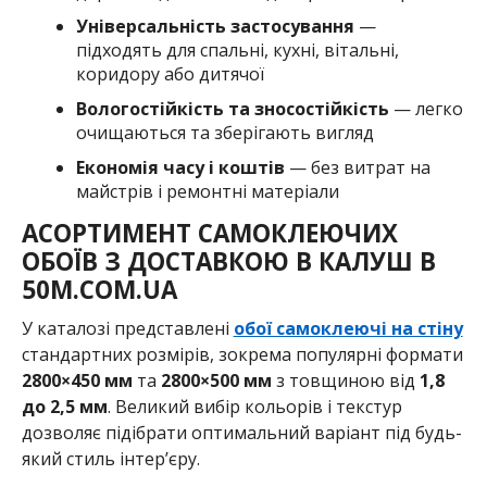
Універсальність застосування
—
підходять для спальні, кухні, вітальні,
коридору або дитячої
Вологостійкість та зносостійкість
— легко
очищаються та зберігають вигляд
Економія часу і коштів
— без витрат на
майстрів і ремонтні матеріали
АСОРТИМЕНТ САМОКЛЕЮЧИХ
ОБОЇВ З ДОСТАВКОЮ В КАЛУШ В
50M.COM.UA
У каталозі представлені
обої самоклеючі на стіну
стандартних розмірів, зокрема популярні формати
2800×450 мм
та
2800×500 мм
з товщиною від
1,8
до 2,5 мм
. Великий вибір кольорів і текстур
дозволяє підібрати оптимальний варіант під будь-
який стиль інтер’єру.