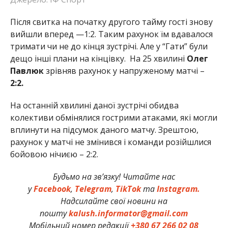
Після свитка на початку другого тайму гості знову
вийшли вперед —1:2. Таким рахунок їм вдавалося
тримати чи не до кінця зустрічі. Але у “Гати” були
дещо інші плани на кінцівку.
На 25 хвилині
Олег
Павлюк
зрівняв рахунок у напруженому матчі –
2:2.
На останній хвилині даної зустрічі обидва
колективи обмінялися гострими атаками, які могли
вплинути на підсумок даного матчу. Зрештою,
рахунок у матчі не змінився і команди розійшлися
бойовою нічиєю – 2:2.
Будьмо на зв’язку! Читайте нас
у
Facebook
,
Telegram
,
TikTok
та
Instagram.
Надсилайте свої новини на
пошту
kalush.informator@gmail.com
Мобільний номер редакції
+380 67 266 02 08