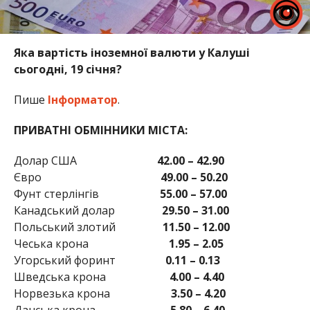
Яка вартість іноземної валюти у Калуші
сьогодні, 19 січня?
Пише
Інформатор
.
ПРИВАТНІ ОБМІННИКИ МІСТА:
Долар США
42.00 – 42.90
Євро
49.00 – 50.20
Фунт стерлінгів
55.00 – 57.00
Канадський долар
29.50 – 31.00
Польський злотий
11.50 – 12.00
Чеська крона
1.95 – 2.05
Угорський форинт
0.11 – 0.13
Шведська крона
4.00 – 4.40
Норвезька крона
3.50 – 4.20
Данська крона
5.80 – 6.40