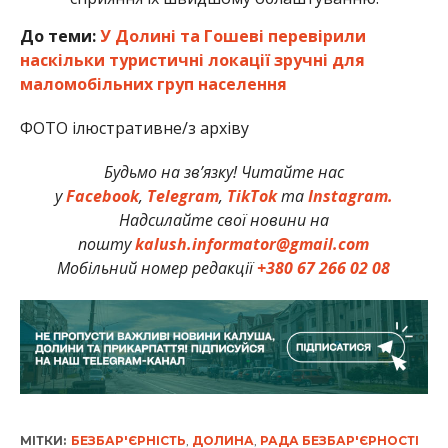
До теми:
У Долині та Гошеві перевірили
наскільки туристичні локації зручні для
маломобільних груп населення
ФОТО ілюстративне/з архіву
Будьмо на зв’язку! Читайте нас
у
Facebook
,
Telegram
,
TikTok
та
Instagram.
Надсилайте свої новини на
пошту
kalush.informator@gmail.com
Мобільний номер редакції
+380 67 266 02 08
МІТКИ:
БЕЗБАР'ЄРНІСТЬ
,
ДОЛИНА
,
РАДА БЕЗБАР'ЄРНОСТІ