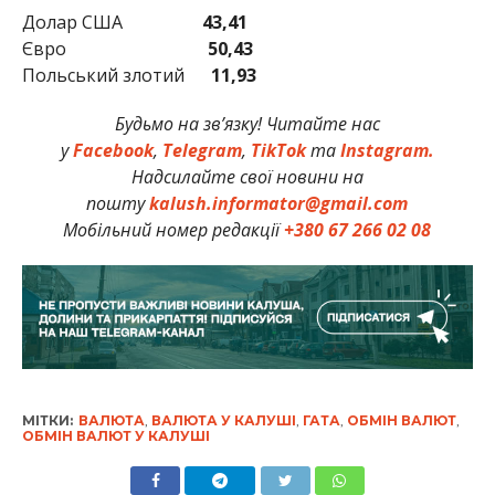
Долар США
43,41
Євро
50,43
Польський злотий
11,93
Будьмо на зв’язку! Читайте нас
у
Facebook
,
Telegram
,
TikTok
та
Instagram.
Надсилайте свої новини на
пошту
kalush.informator@gmail.com
Мобільний номер редакції
+380 67 266 02 08
МІТКИ:
ВАЛЮТА
,
ВАЛЮТА У КАЛУШІ
,
ГАТА
,
ОБМІН ВАЛЮТ
,
ОБМІН ВАЛЮТ У КАЛУШІ