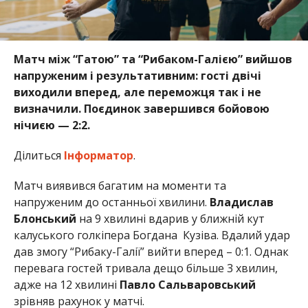
Матч між “Гатою” та “Рибаком-Галією” вийшов
напруженим і результативним: гості двічі
виходили вперед, але переможця так і не
визначили. Поєдинок завершився бойовою
нічиєю — 2:2.
Ділиться
Інформатор
.
Матч виявився багатим на моменти та
напруженим до останньої хвилини.
Владислав
Блонський
на 9 хвилині вдарив у ближній кут
калуського голкіпера Богдана
Кузіва. Вдалий удар
дав змогу “Рибаку-Галії” вийти вперед – 0:1.
Однак
перевага гостей тривала дещо більше 3 хвилин,
адже на 12 хвилині
Павло Сальваровський
зрівняв рахунок у матчі.