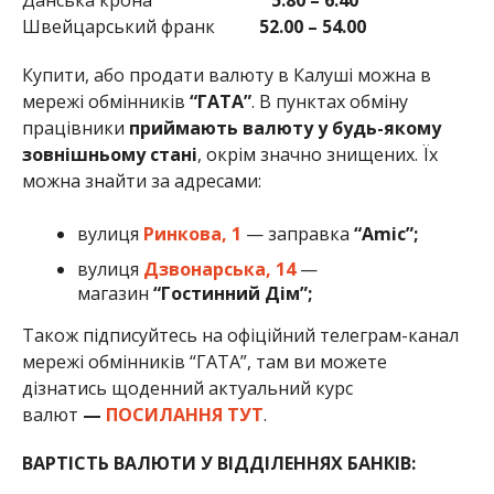
Швейцарський франк
52.00 – 54.00
Купити, або продати валюту в Калуші можна в
мережі обмінників
“ГАТА”
. В пунктах обміну
працівники
приймають валюту у будь-якому
зовнішньому стані
, окрім значно знищених. Їх
можна знайти за адресами:
вулиця
Ринкова, 1
— заправка
“Amic”;
вулиця
Дзвонарська, 14
—
магазин
“Гостинний Дім”;
Також підписуйтесь на офіційний телеграм-канал
мережі обмінників “ГАТА”, там ви можете
дізнатись щоденний актуальний курс
валют
—
ПОСИЛАННЯ ТУТ
.
ВАРТІСТЬ ВАЛЮТИ У ВІДДІЛЕННЯХ БАНКІВ: