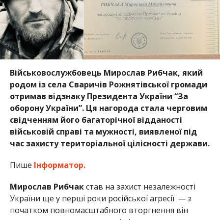
Військовослужбовець Мирослав Рибчак, який
родом із села Сваричів Рожнятівської громади
отримав відзнаку Президента України “За
оборону України”. Ця нагорода стала черговим
свідченням його багаторічної відданості
військовій справі та мужності, виявленої під
час захисту територіальної цілісності держави.
Пише
Інформатор.
Мирослав Рибчак
став на захист незалежності
України ще у перші роки російської агресії
— з
початком повномасштабного вторгнення він