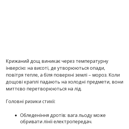
Крижаний дощ виникає через температурну
інверсію: на висоті, де утворюються опади,
повітря тепле, а біля поверхні землі – мороз. Коли
дощові краплі падають на холодні предмети, вони
миттєво перетворюються на лід.
Головні ризики стихії:
Обледеніння дротів: вага льоду може
обривати лінії електропередач.