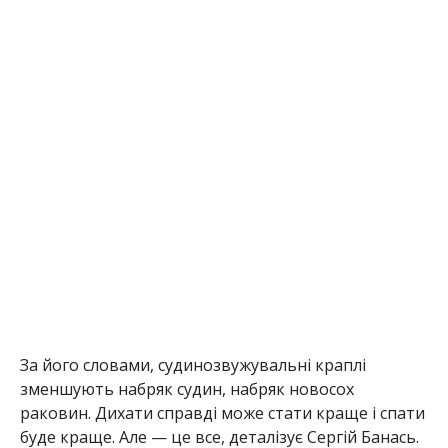
За його словами, судинозвужувальні краплі
зменшують набряк судин, набряк новосох
раковин. Дихати справді може стати краще і спати
буде краще. Але — це все, деталізує Сергій Банась.