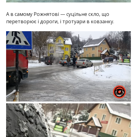
А в самому Рожнятові — суцільне скло, що
перетворює і дороги, і тротуари в ковзанку.