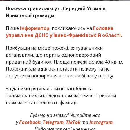
Пожежа трапилася у с. Середній Угринів
Новицької громади.
Пише
Інформатор
, покликаючись на
Головне
управління ДСНС у Івано-Франківській області.
Прибувши на місце пожежі, рятувальники
встановили, що горить одноповерховий
приватний будинок. Площа пожежі склала 40 кв. м.
Пожежникам вдалося погасити пожежу та не
допустити поширення вогню на більшу площу.
За даними рятувальників загиблих та
травмованих внаслідок пожежі немає. Причини
пожежі встановлюють фахівці.
Будьмо на зв’язку! Читайте нас
у
Facebook
,
Telegram
,
TikTok
та
Instagram.
Надсилайте свої новини на