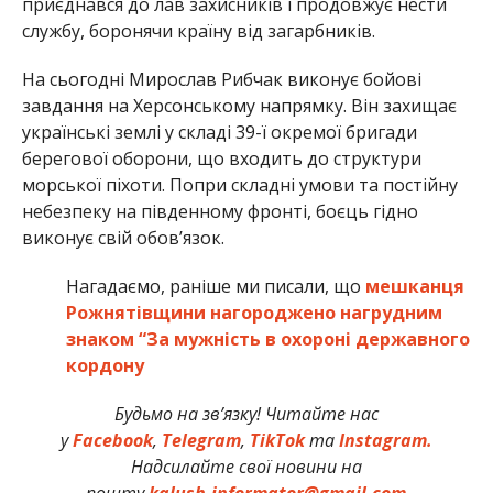
приєднався до лав захисників і продовжує нести
службу, боронячи країну від загарбників.
На сьогодні Мирослав Рибчак виконує бойові
завдання на Херсонському напрямку. Він захищає
українські землі у складі 39-ї окремої бригади
берегової оборони, що входить до структури
морської піхоти. Попри складні умови та постійну
небезпеку на південному фронті, боєць гідно
виконує свій обов’язок.
Нагадаємо, раніше ми писали, що
мешканця
Рожнятівщини нагороджено нагрудним
знаком “За мужність в охороні державного
кордону
Будьмо на зв’язку! Читайте нас
у
Facebook
,
Telegram
,
TikTok
та
Instagram.
Надсилайте свої новини на
пошту
kalush.informator@gmail.com