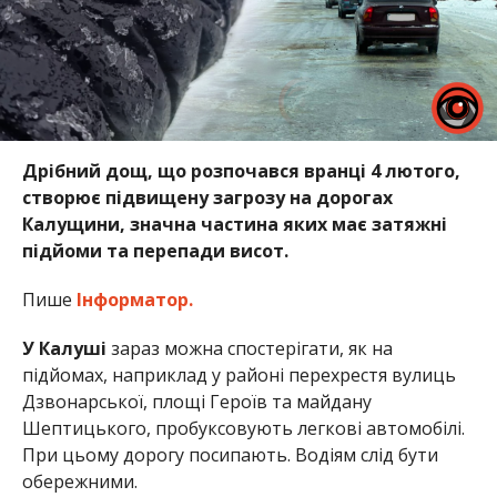
Дрібний дощ, що розпочався вранці 4 лютого,
створює підвищену загрозу на дорогах
Калущини, значна частина яких має затяжні
підйоми та перепади висот.
Пише
Інформатор.
У Калуші
зараз можна спостерігати, як на
підйомах, наприклад у районі перехрестя вулиць
Дзвонарської, площі Героїв та майдану
Шептицького, пробуксовують легкові автомобілі.
При цьому дорогу посипають. Водіям слід бути
обережними.