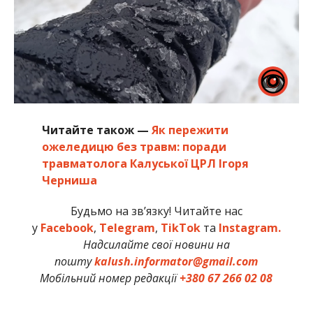
Читайте також —
Як пережити
ожеледицю без травм: поради
травматолога Калуської ЦРЛ Ігоря
Черниша
Будьмо на зв’язку! Читайте нас
у
Facebook
,
Telegram
,
TikTok
та
Instagram.
Надсилайте свої новини на
пошту
kalush.informator@gmail.com
Мобільний номер редакції
+380 67 266 02 08