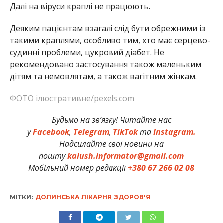
Далі на віруси краплі не працюють.
Деяким пацієнтам взагалі слід бути обрежними із
такими краплями, особливо тим, хто має серцево-
судинні проблеми, цукровий діабет. Не
рекомендовано застосування також маленьким
дітям та немовлятам, а також вагітним жінкам.
ФОТО ілюстративне/pexels.com
Будьмо на зв’язку! Читайте нас
у
Facebook
,
Telegram
,
TikTok
та
Instagram.
Надсилайте свої новини на
пошту
kalush.informator@gmail.com
Мобільний номер редакції
+380 67 266 02 08
МІТКИ:
ДОЛИНСЬКА ЛІКАРНЯ
,
ЗДОРОВ'Я