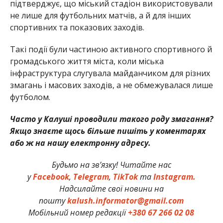
підтверджує, що міський стадіон використовували
не лише для футбольних матчів, а й для інших
спортивних та показових заходів.
Такі події були частиною активного спортивного й
громадського життя міста, коли міська
інфраструктура слугувала майданчиком для різних
змагань і масових заходів, а не обмежувалася лише
футболом.
Часто у Калуші проводили такого роду змагання?
Якщо знаєте щось більше пишіть у коментарях
або ж на нашу електронну адресу.
Будьмо на зв’язку! Читайте нас
у
Facebook
,
Telegram
,
TikTok
та
Instagram.
Надсилайте свої новини на
пошту
kalush.informator@gmail.com
Мобільний номер редакції
+380 67 266 02 08