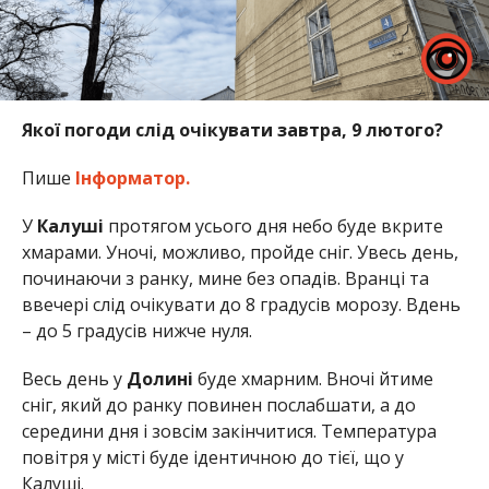
Якої погоди слід очікувати завтра, 9 лютого?
Пише
Інформатор.
У
Калуші
протягом усього дня небо буде вкрите
хмарами. Уночі, можливо, пройде сніг. Увесь день,
починаючи з ранку, мине без опадів. Вранці та
ввечері слід очікувати до 8 градусів морозу. Вдень
– до 5 градусів нижче нуля.
Весь день у
Долині
буде хмарним. Вночі йтиме
сніг, який до ранку повинен послабшати, а до
середини дня і зовсім закінчитися. Температура
повітря у місті буде ідентичною до тієї, що у
Калуші.