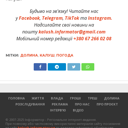
Будьмо на зв’язку! Читайте нас
у
Facebook
,
Telegram
,
TikTok
та
Instagram.
Надсилайте свої новини на
пошту
kalush.informator@gmail.com
Мобільний номер редакції
+380 67 266 02 08
МІТКИ:
ДОЛИНА
,
КАЛУШ
,
ПОГОДА
ГОЛОВНА
ЖИТТЯ
ВЛАДА
ГРОШІ
ТРЕШ
ДОЛИНА
РОЗСЛІДУВАННЯ
РЕКЛАМА
ПРО НАС
ПРО ПРОЄКТ
ІНТЕРВ’Ю
ВІДЕО
© 2007-2025 Інформатор - Регіональне інтернет-видання.
При повному або частковому використанні матеріалів сайту посилання
на сайт
kalush.informator.ua
як джерело інформації обов'язкове.