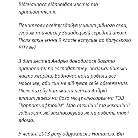
Відзначався відповідальністю та
працьовитістю.
Початкову освіту здобув у школі рідного села,
згодом навчався у Завадецькій середній школі.
Після закінчення 9 класів вступив до Калуського
ВПУ №7.
З дитинства Андрію доводилося багато
працювати по господарству, оскільки батьки
часто хворіли. Водночас вони робили все
можливе, аби син не відчував себе обмеженим.
Після виходу батька на пенсію Андрій
влаштувався на його місце слюсарем на ТОВ
“Карпатнафтохім”. Мав технічні та механічні
здібності, які застосовував як на роботі, так і
вдома.
У червні 2013 року одружився з Наталею. Він