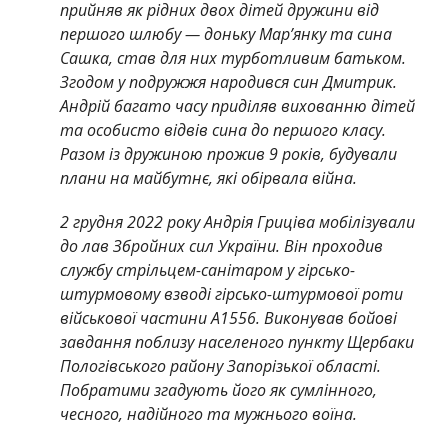
прийняв як рідних двох дітей дружини від
першого шлюбу — доньку Мар’янку та сина
Сашка, став для них турботливим батьком.
Згодом у подружжя народився син Дмитрик.
Андрій багато часу приділяв вихованню дітей
та особисто відвів сина до першого класу.
Разом із дружиною прожив 9 років, будували
плани на майбутнє, які обірвала війна.
2 грудня 2022 року Андрія Гриціва мобілізували
до лав Збройних сил України. Він проходив
службу стрільцем-санітаром у гірсько-
штурмовому взводі гірсько-штурмової роти
військової частини А1556. Виконував бойові
завдання поблизу населеного пункту Щербаки
Пологівського району Запорізької області.
Побратими згадують його як сумлінного,
чесного, надійного та мужнього воїна.