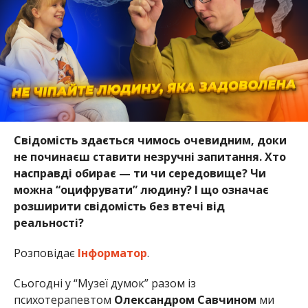
Свідомість здається чимось очевидним, доки
не починаєш ставити незручні запитання. Хто
насправді обирає — ти чи середовище? Чи
можна “оцифрувати” людину? І що означає
розширити свідомість без втечі від
реальності?
Розповідає
Інформатор
.
Сьогодні у “Музеї думок” разом із
психотерапевтом
Олександром Савчином
ми