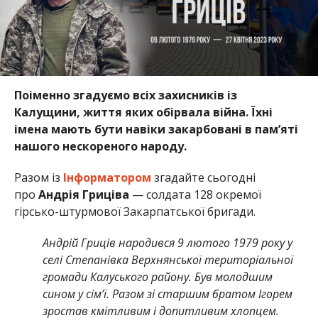
Поіменно згадуємо всіх захисників із
Калущини, життя яких обірвала війна. Їхні
імена мають бути навіки закарбовані в пам’яті
нашого нескореного народу.
Разом із
Інформатором
згадайте сьогодні
про
Андрія Гриціва
— солдата 128 окремої
гірсько-штурмової Закарпатської бригади.
Андрій Гриців народився 9 лютого 1979 року у
селі Степанівка Верхнянської територіальної
громади Калуського району. Був молодшим
сином у сім’ї. Разом зі старшим братом Ігорем
зростав кмітливим і допитливим хлопцем.