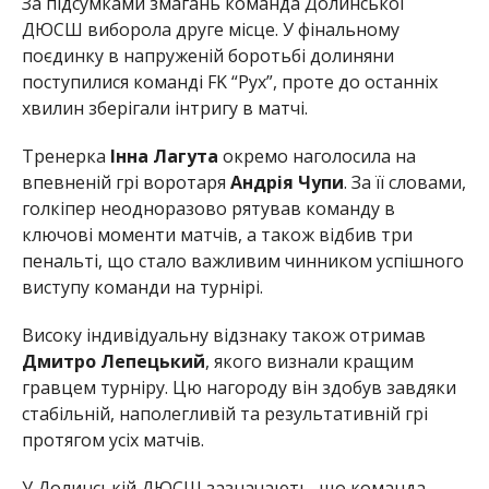
За підсумками змагань команда Долинської
ДЮСШ виборола друге місце. У фінальному
поєдинку в напруженій боротьбі долиняни
поступилися команді FK “Рух”, проте до останніх
хвилин зберігали інтригу в матчі.
Тренерка
Інна Лагута
окремо наголосила на
впевненій грі воротаря
Андрія Чупи
. За її словами,
голкіпер неодноразово рятував команду в
ключові моменти матчів, а також відбив три
пенальті, що стало важливим чинником успішного
виступу команди на турнірі.
Високу індивідуальну відзнаку також отримав
Дмитро Лепецький
, якого визнали кращим
гравцем турніру. Цю нагороду він здобув завдяки
стабільній, наполегливій та результативній грі
протягом усіх матчів.
У Долинській ДЮСШ зазначають, що команда