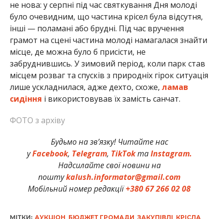
не нова: у серпні під час святкування Дня молоді
було очевидним, що частина крісел була відсутня,
інші — поламані або брудні. Під час вручення
грамот на сцені частина молоді намагалася знайти
місце, де можна було б присісти, не
забруднившись. У зимовий період, коли парк став
місцем розваг та спусків з природніх гірок ситуація
лише ускладнилася, адже дехто, схоже,
ламав
сидіння
і використовував їх замість санчат.
ФОТО з архіву
Будьмо на зв’язку! Читайте нас
у
Facebook
,
Telegram
,
TikTok
та
Instagram.
Надсилайте свої новини на
пошту
kalush.informator@gmail.com
Мобільний номер редакції
+380 67 266 02 08
МІТКИ:
АУКЦІОН
,
БЮДЖЕТ ГРОМАДИ
,
ЗАКУПІВЛІ
,
КРІСЛА
,