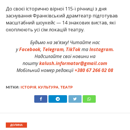
До своєї історично вірної 115-ї річниці з дня
заснування Франківський драмтеатр підготував
масштабний шоукейс — 14 знакових вистав, які
охоплюють усі сім локацій театру.
Будьмо на зв’язку! Читайте нас
у
Facebook
,
Telegram
,
TikTok
та
Instagram.
Надсилайте свої новини на
пошту
kalush.informator@gmail.com
Мобільний номер редакції
+380 67 266 02 08
МІТКИ:
ІСТОРІЯ
,
КУЛЬТУРА
,
ТЕАТР
ДОЛИНА