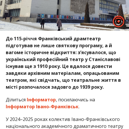
До 115-річчя Франківський драмтеатр
підготував не лише святкову програму, а й
вагоме історичне відкриття: з’ясувалося, що
український професійний театр у Станіславові
існував ще з 1910 року. Це вдалося довести
завдяки архівним матеріалам, опрацьованим
театром, які свідчать, що театральне життя в
місті розпочалося задовго до 1939 року.
Ділиться
Інформатор
, посилаючись на
Інформатор Івано-Франківськ
.
У 2024–2025 роках колектив Івано-Франківського
національного академічного драматичного театру