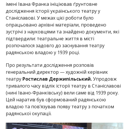
імені Івана Франка ініціював ґрунтовне
дослідження історії українського театру у
Станіславові. У межах цієї роботи було
опрацьовано архівні матеріали, проведено
зустрічі з науковцями та знайдено документи, які
підтвердили: театральне життя в місті
розпочалося задовго до заснування театру
радянською владою у 1939 році.
Про результати дослідження розповів
генеральний директор — художній керівник
театру
Ростислав Держипільський.
Упродовж
тривалого часу відлік історії театру в Станіславові
(нині Івано-Франківську) вели саме від 1939 року.
Цей наратив був сформований радянською
владою та пов’язував появу театру з початком
радянської окупації.