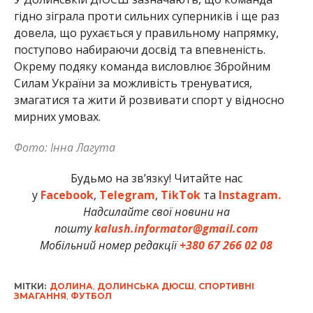
гідно зіграла проти сильних суперників і ще раз
довела, що рухається у правильному напрямку,
поступово набираючи досвід та впевненість.
Окрему подяку команда висловлює Збройним
Силам України за можливість тренуватися,
змагатися та жити й розвивати спорт у відносно
мирних умовах.
Фото: Інна Лагута
Будьмо на зв’язку! Читайте нас
у
Facebook
,
Telegram
,
TikTok
та
Instagram.
Надсилайте свої новини на
пошту
kalush.informator@gmail.com
Мобільний номер редакції
+380 67 266 02 08
МІТКИ:
ДОЛИНА
,
ДОЛИНСЬКА ДЮСШ
,
СПОРТИВНІ
ЗМАГАННЯ
,
ФУТБОЛ