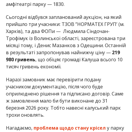
амфітеатрі парку — 1830.
Сьогодні відбувся запланований аукціон, на який
прийшло три учасники: ТЗОВ ”НОРМАТЕХ ГРУП’ (м.
Харків), та два ФОПи — Людмила Сіндочан-
Трофімук із Волинської області, зареєстрована три
місяці тому, і Денис Мазанков з Одещини. Останній
в результаті запропонував найнижчу ціну —
219
980 гривень
, що обіцяє громаді Калуша всього 10
тисяч гривень економії.
Наразі замовник має перевірити подану
учасником документацію, після чого буде
оприлюднено рішення та підписано договір. Саме
ж замовлення мало би бути виконане до
31
березня 2026 року. Тобто навесні калуський парк
трохи оновлять.
Нагадаємо,
проблема щодо стану крісел
у парку