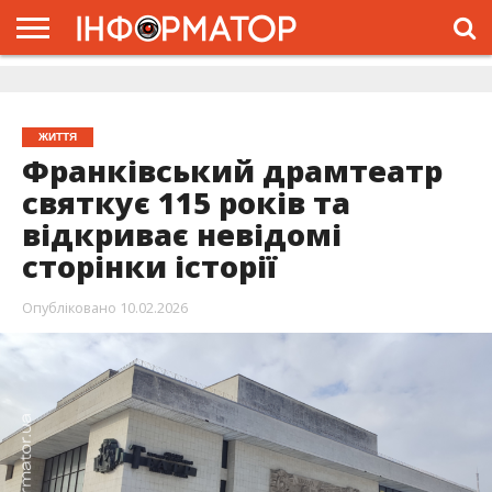
ГОЛОВНА
ЖИТТЯ
ВЛАДА
ГРОШІ
ТРЕШ
ДОЛИНА
РОЗСЛІДУВАННЯ
РЕКЛАМА
ПРО
ПРО
ІНТЕРВ’Ю
ВІДЕО
НАС
ПРОЄКТ
ЖИТТЯ
Франківський драмтеатр
святкує 115 років та
відкриває невідомі
сторінки історії
Опубліковано
10.02.2026