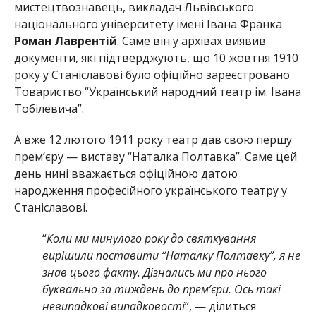
мистецтвознавець, викладач Львівського
національного університету імені Івана Франка
Роман Лаврентій
. Саме він у архівах виявив
документи, які підтверджують, що 10 жовтня 1910
року у Станіславові було офіційно зареєстровано
Товариство “Український народний театр ім. Івана
Тобілевича”.
А вже 12 лютого 1911 року театр дав свою першу
прем’єру — виставу “Наталка Полтавка”. Саме цей
день нині вважається офіційною датою
народження професійного українського театру у
Станіславові.
“
Коли ми минулого року до святкування
вирішили поставити “Наталку Полтавку”, я не
знав цього факту. Дізнались ми про нього
буквально за тиждень до прем’єри. Ось такі
невипадкові випадковості
“, — ділиться