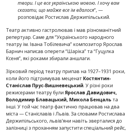
твори. І це все українською мовою. І хочу вам
сказати, що майже все їм вдалося
“, —
розповідає Ростислав Держипільський.
Театр активно гастролював і мав різноманітний
репертуар. Саме для “Українського народного
театру ім. Івана Тобілевича” композитор Ярослав
Барнич написав оперети “Шаріка” та “Гуцулка
Ксеня”, які роками збирали аншлаги.
Зірковий період театру припав на 1927–1931 роки,
коли його підтримував меценат
Костянтин-
Станіслав Прус-Вишневецький
. У різні роки
режисерами театру були
Ярослав Давидович,
Володимир Блавацький, Микола Бенцаль
та
інші. У той час театр фактично працював на два
міста — Станіславів і Львів. За словами Ростислава
Держипільського, львів’яни навіть зверталися до
залізниці з проханням запустити спеціальний рейс,