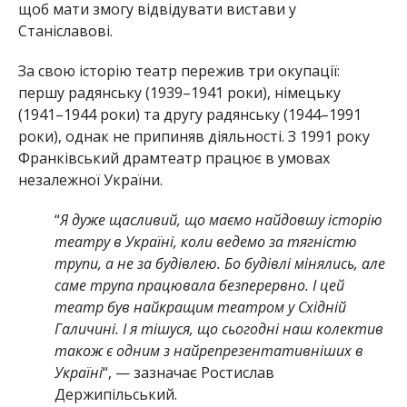
щоб мати змогу відвідувати вистави у
Станіславові.
За свою історію театр пережив три окупації:
першу радянську (1939–1941 роки), німецьку
(1941–1944 роки) та другу радянську (1944–1991
роки), однак не припиняв діяльності. З 1991 року
Франківський драмтеатр працює в умовах
незалежної України.
“
Я дуже щасливий, що маємо найдовшу історію
театру в Україні, коли ведемо за тягністю
трупи, а не за будівлею. Бо будівлі мінялись, але
саме трупа працювала безперервно. І цей
театр був найкращим театром у Східній
Галичині. І я тішуся, що сьогодні наш колектив
також є одним з найрепрезентативніших в
Україні
“, — зазначає Ростислав
Держипільський.