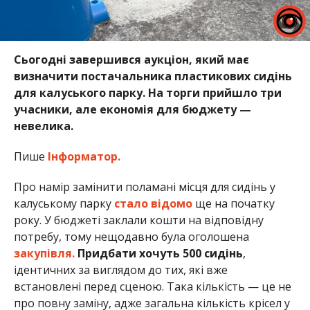
Сьогодні завершився аукціон, який має
визначити постачальника пластикових сидінь
для калуського парку. На торги прийшло три
учасники, але економія для бюджету —
невелика.
Пише
Інформатор.
Про намір замінити поламані місця для сидінь у
калуському парку
стало відомо
ще на початку
року. У бюджеті заклали кошти на відповідну
потребу, тому нещодавно була оголошена
закупівля.
Придбати хочуть 500 сидінь
,
ідентичних за виглядом до тих, які вже
встановлені перед сценою. Така кількість — це не
про повну заміну, адже загальна кількість крісел у