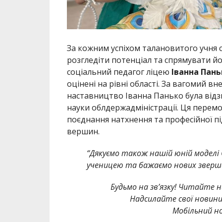
За кожним успіхом талановитого учня с
розгледіти потенціал та спрямувати йо
соціальний педагог ліцею
Іванна Пань
оцінені на рівні області. За вагомий в
наставництво Іванна Панько була відз
науки облдержадміністрації. Ця перемо
поєднання натхнення та професійної п
вершин.
“Дякуємо також нашій юній моделі
ученицею та бажаємо нових зверш
Будьмо на зв’язку! Читайте н
Надсилайте свої новин
Мобільний но