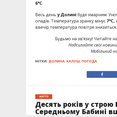
6°C
.
Весь день
у Долині
буде хмарним. Уночі
опадів. Температура зранку мінус
7°C,
ввечір температура повітря знизиться
Будьмо на зв’язку! Читайте н
Надсилайте свої новин
Мобільний но
МІТКИ:
ДОЛИНА
,
КАЛУШ
,
ПОГОДА
ЖИТТЯ
Десять років у строю 
Середньому Бабині вш