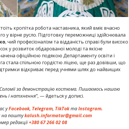
тоїть кропітка робота наставника, який вміє вчасно
го у вірне русло. Підготовку переможниці здійснювала
ко
, чий професіоналізм та відданість справі були високо
несок у розвиток обдарованої молоді та якісне
начена офіційною подякою Департаменту освіти і
га стала спільною гордістю ліцею, ще раз довівши, що
ідтримки відкриває перед учнями шлях до найвищих
 Соломії за демонстрацію костюма. Пишаємось нашою
ень і натхнення”
, — йдеться у дописі.
ас у
Facebook
,
Telegram
,
TikTok
та
Instagram.
и на пошту
kalush.informator@gmail.com
мер редакції
+380 67 266 02 08