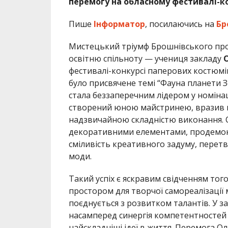
перемогу на обласному фестивалі-ко
Пише
Інформатор
, посилаючись на
Бр
Мистецький тріумф Брошнівського про
освітню спільноту — учениця закладу
фестивалі-конкурсі паперових костюмів
було присвячене темі “Фауна планети З
стала беззаперечним лідером у номінац
створений юною майстринею, вразив п
надзвичайною складністю виконання.
декоративними елементами, продемонс
сміливість креативного задуму, перет
моди.
Такий успіх є яскравим свідченням тог
простором для творчої самореалізації 
поєднується з розвитком талантів. У з
насамперед синергія компетентностей і
найскладніші ідеї в життя. Перемога О