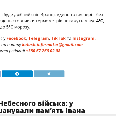
 буде дрібний сніг. Вранці, вдень та ввечері – без
вдень стовпчики термометрів покажуть мінус
4°C
,
 до
5°C
морозу.
ас у
Facebook
,
Telegram
,
TikTok
та
Instagram.
и на пошту
kalush.informator@gmail.com
мер редакції
+380 67 266 02 08
Небесного війська: у
анували пам’ять Івана