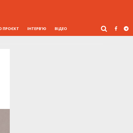
О ПРОЄКТ
ІНТЕРВ’Ю
ВІДЕО