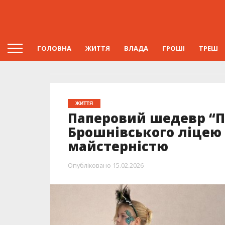
ГОЛОВНА
ЖИТТЯ
ВЛАДА
ГРОШІ
ТРЕШ
ЖИТТЯ
Паперовий шедевр “П
Брошнівського ліцею 
майстерністю
Опубліковано
15.02.2026