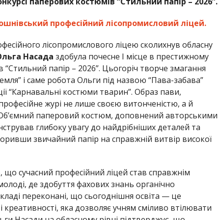
нкурсі паперових костюмів “Стильний папір – 2026”.
ошнівський професійний лісопромисловий ліцей.
фесійного лісопромислового ліцею сколихнув обласну
Ольга Насада
здобула почесне І місце в престижному
 “Стильний папір – 2026”. Цьогоріч творче змагання
емля” і саме робота Ольги під назвою “Пава-забава”
ії “Карнавальні костюми тварин”. Образ пави,
рофесійне журі не лише своєю витонченістю, а й
 Об’ємний паперовий костюм, доповнений авторськими
трував глибоку увагу до найдрібніших деталей та
воривши звичайний папір на справжній витвір високої
о, що сучасний професійний ліцей став справжнім
молоді, де здобуття фахових знань органічно
акладі переконані, що сьогоднішня освіта — це
 креативності, яка дозволяє учням сміливо втілювати
льги Насади на обласному рівні підтверджує, що