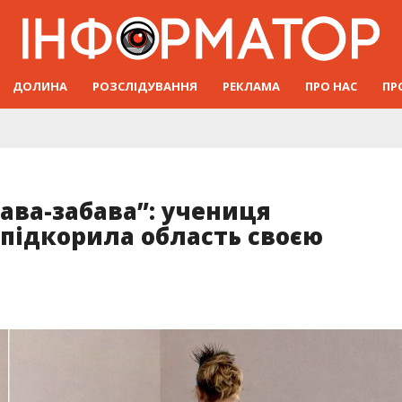
ДОЛИНА
РОЗСЛІДУВАННЯ
РЕКЛАМА
ПРО НАС
ПР
ава-забава”: учениця
підкорила область своєю