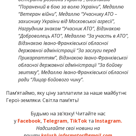
“Поранений в бою за волю України”, Медаллю
“Ветеран війни”, Медаллю “Учаснику АТО –
захиснику України від Московської агресії”,
Нагрудним знаком “Учасник АТО”, Відзнакою
“Доброволець АТО”, Медаллю “За участь в АТО”,
Відзнакою Івано-Франківської обласної
державної адміністрації “За заслуги перед
Прикарпаттям”, Відзнакою Івано-Франківської
обласної державної адміністрації “За бойову
звитягу”, Медаллю Івано-Франківської обласної
ради “Лицар бойового чину”.
Памʼятаймо, яку ціну заплатили за наше майбутнє
Герої-земляки. Світла пам’ять!
Будьмо на зв’язку! Читайте нас
у
Facebook
,
Telegram
,
TikTok
та
Instagram.
Надсилайте свої новини на
пошту
kalush.informator@gmail.com