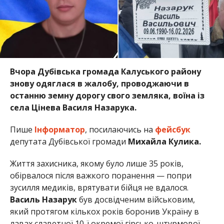
Вчора Дубівська громада Калуського району
знову одяглася в жалобу, проводжаючи в
останню земну дорогу свого земляка, воїна із
села Цінева Василя Назарука.
Пише
Інформатор
, посилаючись на
фейсбук
депутата Дубівської громади
Михайла Кулика.
Життя захисника, якому було лише 35 років,
обірвалося після важкого поранення — попри
зусилля медиків, врятувати бійця не вдалося.
Василь Назарук
був досвідченим військовим,
який протягом кількох років боронив Україну в
лавах славетної 10-ї окремої гірсько-штурмової