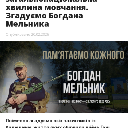
хвилина мовчання.
Згадуємо Богдана
Мельника
Опубліковано
20.02.2026
Поіменно згадуємо всіх захисників із
Калущини, життя яких обірвала війна. Їхні