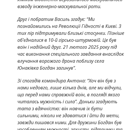
взводу інженерно-маскувальної роти.
Друг і побратим Василь згадує: “Ми
познайомились на Революції Гідності в Києві. З
тих пір підтримували близькі стосунки. Пізніше
об’єдналися в 10-й гірсько-штурмовій. Це був
воїн і надійний друг. 21 лютого 2025 року під
час виконання спеціального завдання внаслідок
влучання ворожого дрона поблизу села
Юнаківка Богдан загинув”.
Зі спогадів командира Антона: “Хоч він був з
нами недовго, лише кілька днів, але ми відчули,
що перед нами справжній воїн, в погляді якого
читалась мужність і сила”. Доньки згадують
тата з вдячністю: він навчив їх бути
сильними, ніколи не здаватися і йти до мети,
завжди пишався ними. Для дружини Богдан був
уособленням мужності, захисту, підтримки та