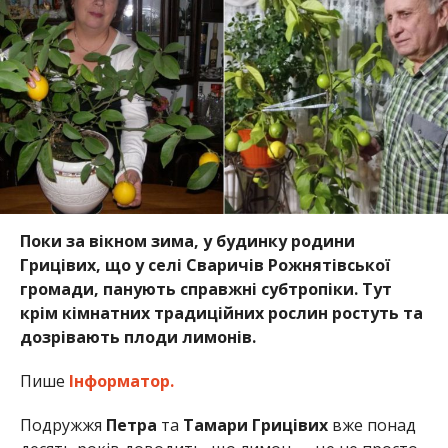
Поки за вікном зима, у будинку родини
Грицівих, що у селі Сваричів Рожнятівської
громади, панують справжні субтропіки. Тут
крім кімнатних традиційних рослин ростуть та
дозрівають плоди лимонів.
Пише
Інформатор.
Подружжя
Петра
та
Тамари Грицівих
вже понад