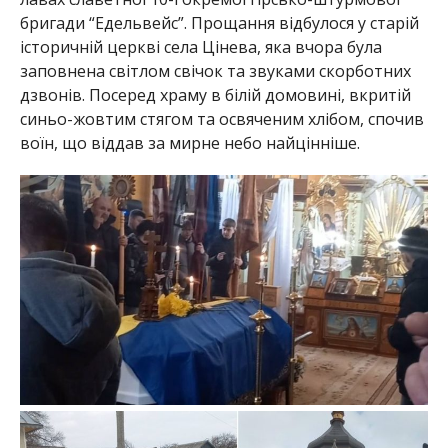
бригади “Едельвейс”. Прощання відбулося у старій
історичній церкві села Цінева, яка вчора була
заповнена світлом свічок та звуками скорботних
дзвонів. Посеред храму в білій домовині, вкритій
синьо-жовтим стягом та освяченим хлібом, спочив
воїн, що віддав за мирне небо найцінніше.