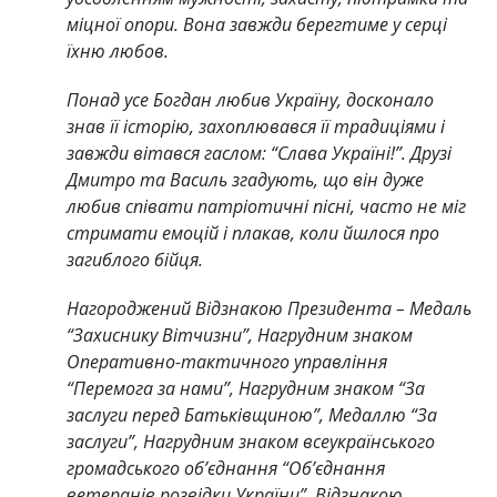
міцної опори. Вона завжди берегтиме у серці
їхню любов.
Понад усе Богдан любив Україну, досконало
знав її історію, захоплювався її традиціями і
завжди вітався гаслом: “Слава Україні!”. Друзі
Дмитро та Василь згадують, що він дуже
любив співати патріотичні пісні, часто не міг
стримати емоцій і плакав, коли йшлося про
загиблого бійця.
Нагороджений Відзнакою Президента – Медаль
“Захиснику Вітчизни”, Нагрудним знаком
Оперативно-тактичного управління
“Перемога за нами”, Нагрудним знаком “За
заслуги перед Батьківщиною”, Медаллю “За
заслуги”, Нагрудним знаком всеукраїнського
громадського об’єднання “Об’єднання
ветеранів розвідки України”, Відзнакою