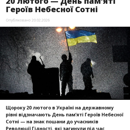
20 лютого — День пам’яті
Героїв Небесної Сотні
Опубліковано
20.02.2026
Щороку 20 лютого в Україні на державному
рівні відзначають День пам’яті Героїв Небесної
Сотні — на знак пошани до учасників
Революції Гідності
, які загинули під час