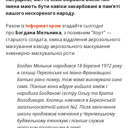
імена мають бути навіки закарбовані в пам’яті
нашого нескореного народу.
Разом із
Інформатором
згадайте сьогодні
про
Богдана Мельника
, з позивним “Хорт” —
старшого солдата, хіміка відділення аерозольного
маскування взводу аерозольного маскування
інженерно-маскувальної роти.
Богдан Мельник народився 18 березня 1972 року
в селищі Перегінське на Івано-Франківщині.
Батько рано помер, тож мама виховувала сина
сама. Пізніше вона вдруге вийшла заміж і
народила Богданові сестру Ольгу та брата
Володимира. Хлопець навчався в Берегінській
загальноосвітній школі №2. Після закінчення
школи продовжив навчання у Чернівецькому
будівельному технікумі і пізніше служив
морським піхотинцем в армії.