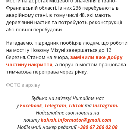
мости на дорогах місцевого значення в Івано-
Франківській області. Із них 236 перебувають в
аварійному стані, в тому числі 48, які мають
дерев’яний настил та потребують реконструкції
або повної перебудови.
Нагадаємо, підрядник пообіцяв людям, що роботи
на мості у Новому Мізуні завершаться до 12
березня. Станом на вчора,
замінили вже добру
частину накриття,
а поруч із мостом працювала
тимчасова переправа через річку.
ФОТО з архіву
Будьмо на зв’язку! Читайте нас
у
Facebook
,
Telegram
,
TikTok
та
Instagram.
Надсилайте свої новини на
пошту
kalush.informator@gmail.com
Мобільний номер редакції
+380 67 266 02 08