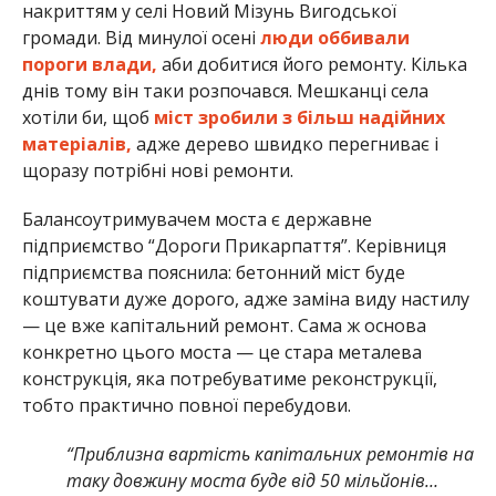
накриттям у селі Новий Мізунь Вигодської
громади. Від минулої осені
люди оббивали
пороги влади,
аби добитися його ремонту. Кілька
днів тому він таки розпочався. Мешканці села
хотіли би, щоб
міст зробили з більш надійних
матеріалів,
адже дерево швидко перегниває і
щоразу потрібні нові ремонти.
Балансоутримувачем моста є державне
підприємство “Дороги Прикарпаття”. Керівниця
підприємства пояснила: бетонний міст буде
коштувати дуже дорого, адже заміна виду настилу
— це вже капітальний ремонт. Сама ж основа
конкретно цього моста — це стара металева
конструкція, яка потребуватиме реконструкції,
тобто практично повної перебудови.
“Приблизна вартість капітальних ремонтів на
таку довжину моста буде від 50 мільйонів…