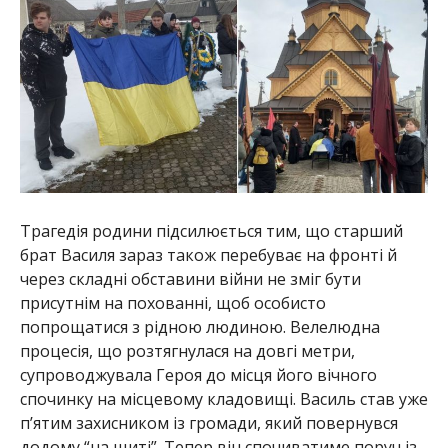
Трагедія родини підсилюється тим, що старший
брат Василя зараз також перебуває на фронті й
через складні обставини війни не зміг бути
присутнім на похованні, щоб особисто
попрощатися з рідною людиною. Велелюдна
процесія, що розтягнулася на довгі метри,
супроводжувала Героя до місця його вічного
спочинку на місцевому кладовищі. Василь став уже
п’ятим захисником із громади, який повернувся
додому “на щиті”. Тепер він спочиватиме поруч із