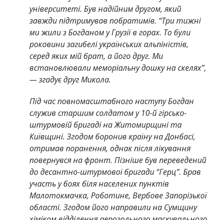
університеті. Був надійним другом, який
завжди підтримував побратимів. “Три тижні
ми жили з Богданом у Грузії в горах. То були
роковини загибелі українських альпіністів,
серед яких мій брат, а його друг. Ми
встановлювали меморіальну дошку на скелях”,
— згадує друг Микола.
Під час повномасштабного наступу Богдан
служив старшим солдатом у 10-й гірсько-
штурмовій бригаді на Житомирщині та
Київщині. Згодом боронив країну на Донбасі,
отримав поранення, однак після лікування
повернувся на фронт. Пізніше був переведений
до десантно-штурмової бригади “Герц”. Брав
участь у боях біля населених пунктів
Малотокмачка, Роботине, Вербове Запорізької
області. Згодом його направили на Сумщину
хіміком відділення аерозольного маскувального