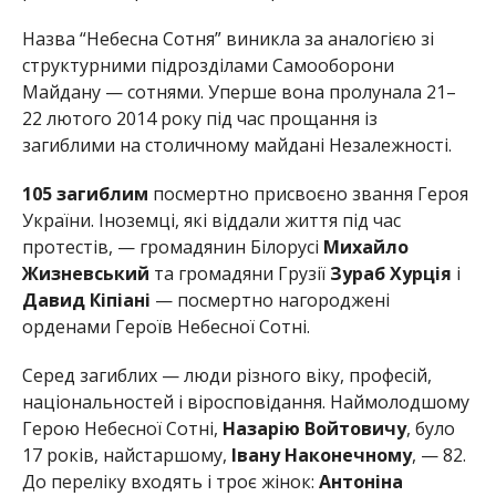
Назва “Небесна Сотня” виникла за аналогією зі
структурними підрозділами Самооборони
Майдану — сотнями. Уперше вона пролунала 21–
22 лютого 2014 року під час прощання із
загиблими на столичному майдані Незалежності.
105 загиблим
посмертно присвоєно звання Героя
України. Іноземці, які віддали життя під час
протестів, — громадянин Білорусі
Михайло
Жизневський
та громадяни Грузії
Зураб Хурція
і
Давид Кіпіані
— посмертно нагороджені
орденами Героїв Небесної Сотні.
Серед загиблих — люди різного віку, професій,
національностей і віросповідання. Наймолодшому
Герою Небесної Сотні,
Назарію Войтовичу
, було
17 років, найстаршому,
Івану Наконечному
, — 82.
До переліку входять і троє жінок:
Антоніна