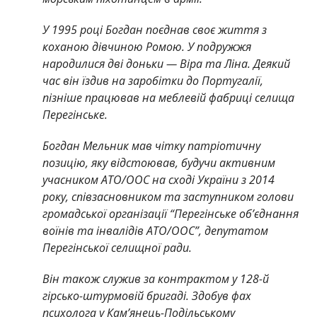
У 1995 році Богдан поєднав своє життя з
коханою дівчиною Ромою. У подружжя
народилися дві доньки — Віра та Ліна. Деякий
час він їздив на заробітки до Португалії,
пізніше працював на меблевій фабриці селища
Перегінське.
Богдан Мельник мав чітку патріотичну
позицію, яку відстоював, будучи активним
учасником АТО/ООС на сході України з 2014
року, співзасновником та заступником голови
громадської організації “Перегінське об’єднання
воїнів та інвалідів АТО/ООС”, депутатом
Перегінської селищної ради.
Він також служив за контрактом у 128-й
гірсько-штурмовій бригаді. Здобув фах
психолога у Кам’янець-Подільському