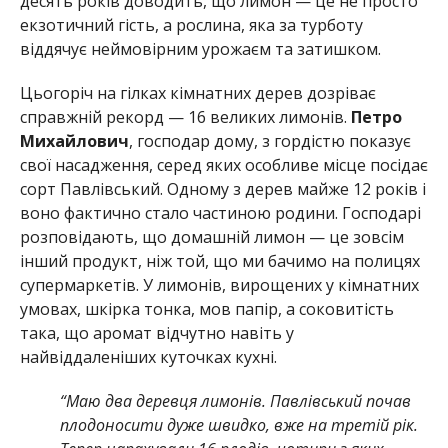
десять років доводить, що лимон — це не просто
екзотичний гість, а рослина, яка за турботу
віддячує неймовірним урожаєм та затишком.
Цьогоріч на гілках кімнатних дерев дозріває
справжній рекорд — 16 великих лимонів.
Петро
Михайлович
, господар дому, з гордістю показує
свої насадження, серед яких особливе місце посідає
сорт Павлівський. Одному з дерев майже 12 років і
воно фактично стало частиною родини. Господарі
розповідають, що домашній лимон — це зовсім
інший продукт, ніж той, що ми бачимо на полицях
супермаркетів. У лимонів, вирощених у кімнатних
умовах, шкірка тонка, мов папір, а соковитість
така, що аромат відчутно навіть у
найвіддаленіших куточках кухні.
“Маю два деревця лимонів. Павлівський почав
плодоносити дуже швидко, вже на третій рік.