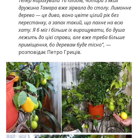
Тепер нарахували 16 плодів, чотири з яких
дружина Тамара вже зірвала до столу. Лимонне
дерево — це диво, воно цвіте цілий рік без
перестанку, а запах такий, що пахне на всю
хату. Я б міг і більше їх вирощувати, бо душа
лежить до цієї справи, але вже треба більше
приміщення, бо деревам буде тісно”,
—
розповідає Петро Гриців.