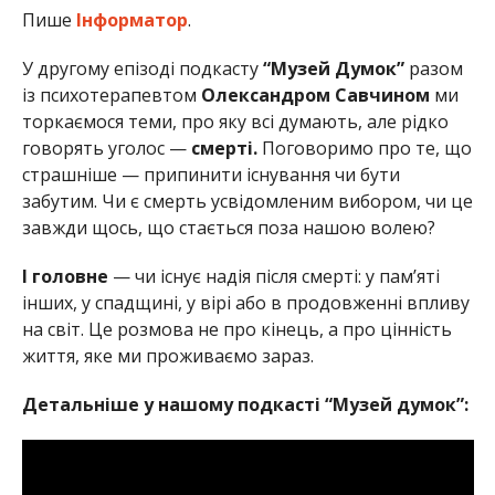
Пише
Інформатор
.
У другому епізоді подкасту
“Музей Думок”
разом
із психотерапевтом
Олександром Савчином
ми
торкаємося теми, про яку всі думають, але рідко
говорять уголос —
смерті.
Поговоримо про те, що
страшніше — припинити існування чи бути
забутим. Чи є смерть усвідомленим вибором, чи це
завжди щось, що стається поза нашою волею?
І головне
— чи існує надія після смерті: у пам’яті
інших, у спадщині, у вірі або в продовженні впливу
на світ. Це розмова не про кінець, а про цінність
життя, яке ми проживаємо зараз.
Детальніше у нашому подкасті “Музей думок”: