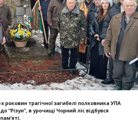
-х роковин трагічної загибелі полковника УПА
до “Різун”, в урочищі Чорний ліс відбувся
пам’яті.