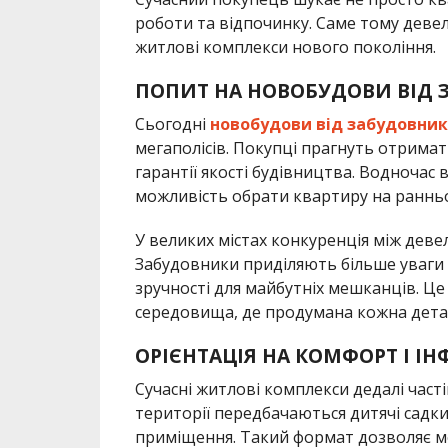
роботи та відпочинку. Саме тому дев
житлові комплекси нового покоління.
ПОПИТ НА НОВОБУДОВИ ВІД 
Сьогодні
новобудови від забудовни
мегаполісів. Покупці прагнуть отримат
гарантії якості будівництва. Водночас
можливість обрати квартиру на ранньом
У великих містах конкуренція між дев
Забудовники приділяють більше уваги а
зручності для майбутніх мешканців. Ц
середовища, де продумана кожна дета
ОРІЄНТАЦІЯ НА КОМФОРТ І ІН
Сучасні житлові комплекси дедалі част
території передбачаються дитячі садки
приміщення. Такий формат дозволяє м