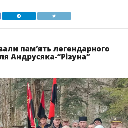
вали пам’ять легендарного
ля Андрусяка-“Різуна”