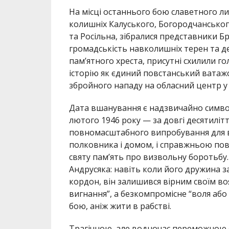
На місці останнього бою славетного л
колишніх Калуського, Богородчанського
та Росільна, зібралися представники 
громадськість навколишніх терен та дел
пам’ятного хреста, присутні схилили 
історію як єдиний повстанський ватажо
збройного нападу на обласний центр у 
Дата вшанування є надзвичайно символ
лютого 1946 року — за довгі десятиліт
повномасштабного випробування для всі
полковника і домом, і справжньою по
святу пам’ять про визвольну боротьбу.
Андрусяка: навіть коли його дружина з
кордон, він залишився вірним своїм во
вигнання”, а безкомпромісне “воля або
бою, аніж жити в рабстві.
Трагічною, але водночас переможною є