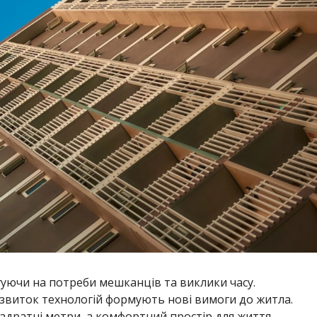
гуючи на потреби мешканців та виклики часу.
озвиток технологій формують нові вимоги до житла.
адратні метри, а комфортний простір для життя,