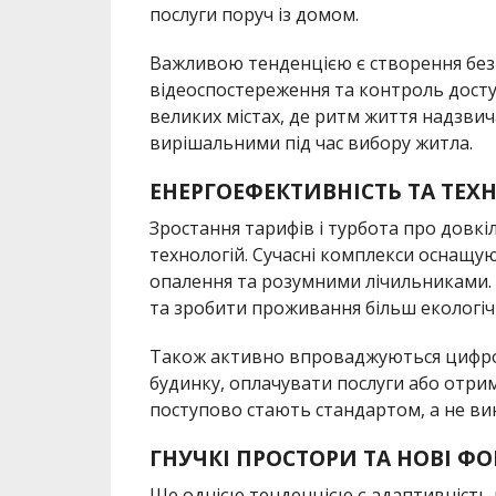
послуги поруч із домом.
Важливою тенденцією є створення без
відеоспостереження та контроль досту
великих містах, де ритм життя надзви
вирішальними під час вибору житла.
ЕНЕРГОЕФЕКТИВНІСТЬ ТА ТЕХН
Зростання тарифів і турбота про дов
технологій. Сучасні комплекси оснащу
опалення та розумними лічильниками.
та зробити проживання більш екологіч
Також активно впроваджуються цифро
будинку, оплачувати послуги або отрим
поступово стають стандартом, а не ви
ГНУЧКІ ПРОСТОРИ ТА НОВІ Ф
Ще однією тенденцією є адаптивність