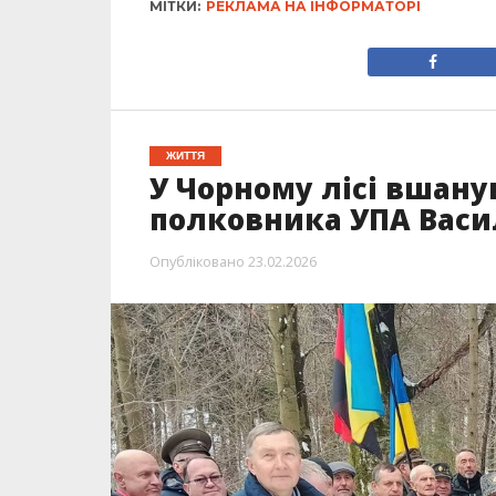
МІТКИ:
РЕКЛАМА НА ІНФОРМАТОРІ
ЖИТТЯ
У Чорному лісі вшану
полковника УПА Васи
Опубліковано
23.02.2026