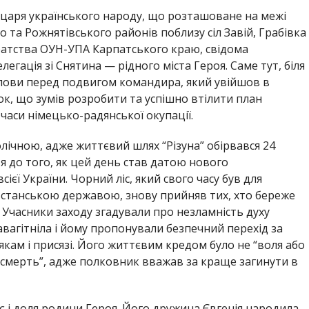
ицаря українського народу, що розташоване на межі
 та Рожнятівського районів поблизу сіл Завій, Грабівка
Братства ОУН-УПА Карпатського краю, свідома
егація зі Снятина — рідного міста Героя. Саме тут, біля
голови перед подвигом командира, який увійшов в
к, що зумів розробити та успішно втілити план
часи німецько-радянської окупації.
ічною, адже життєвий шлях “Різуна” обірвався 24
тя до того, як цей день став датою нового
єї України. Чорний ліс, який свого часу був для
встанською державою, знову прийняв тих, хто береже
 Учасники заходу згадували про незламність духу
авагітніла і йому пропонували безпечний перехід за
якам і присязі. Його життєвим кредом було не “воля або
 смерть”, адже полковник вважав за краще загинути в
 і доля родини Героя. Його дружина Євгенія народила