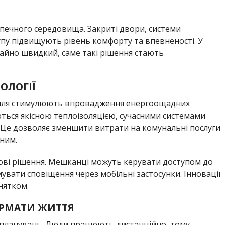
печного середовища. Закриті двори, системи
пу підвищують рівень комфорту та впевненості. У
чайно швидкий, саме такі рішення стають
ОЛОГІЇ
кілля стимулюють впровадження енергоощадних
ються якісною теплоізоляцією, сучасними системами
 Це дозволяє зменшити витрати на комунальні послуги
ним.
ві рішення. Мешканці можуть керувати доступом до
увати сповіщення через мобільні застосунки. Інновації
нятком.
ОРМАТИ ЖИТТЯ
 планувань. Люди працюють дистанційно, тому