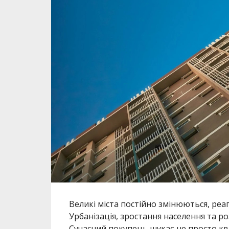
Великі міста постійно змінюються, реа
Урбанізація, зростання населення та р
Сучасний покупець шукає не просто кв