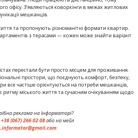
о офісу. З’являються коворкінги в межах житлових
унікації мешканців.
иття та пропонують різноманітні формати квартир.
партаментів з терасами — кожен може знайти варіант
істах перестали бути просто місцем для проживання.
ональні простори, що поєднують комфорт, безпеку,
ери все частіше орієнтуються на потреби мешканців,
 ритму міського життя та сучасним очікуванням щодо
ібна реклама на Інформаторі?
:
+38 (067) 266 02 08
або на мейл
h.informator@gmail.com