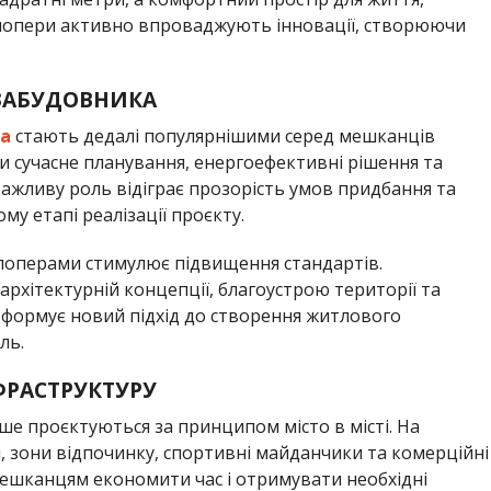
елопери активно впроваджують інновації, створюючи
ЗАБУДОВНИКА
ка
стають дедалі популярнішими серед мешканців
и сучасне планування, енергоефективні рішення та
 важливу роль відіграє прозорість умов придбання та
у етапі реалізації проєкту.
елоперами стимулює підвищення стандартів.
рхітектурній концепції, благоустрою території та
е формує новий підхід до створення житлового
ль.
ФРАСТРУКТУРУ
іше проєктуються за принципом місто в місті. На
, зони відпочинку, спортивні майданчики та комерційні
ешканцям економити час і отримувати необхідні