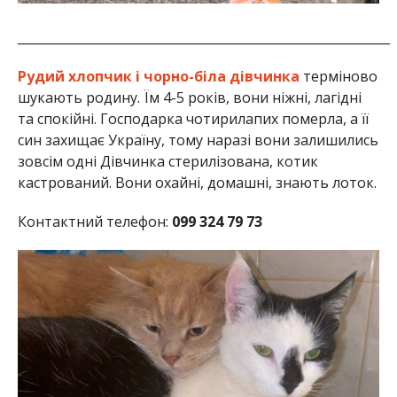
____________________________________________________________
Рудий хлопчик і чорно-біла дівчинка
терміново
шукають родину. Їм 4-5 років, вони ніжні, лагідні
та спокійні. Господарка чотирилапих померла, а її
син захищає Україну, тому наразі вони залишились
зовсім одні Дівчинка стерилізована, котик
кастрований. Вони охайні, домашні, знають лоток.
Контактний телефон:
099 324 79 73