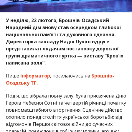
У неділю, 22 лютого, Брошнів-Осадський
Народний дім знову став осередком глибокої
національної пам’яті та духовного єднання.
Директорка закладу Надія Пукіш вдруге
представила глядачам постановку дорослої
групи драматичного гуртка — виставу “Кров’ю
написана воля”.
Пише
Інформатор
, посилаючись на
Брошнів-
Осадську ТГ.
Подія, що зібрала повну залу, була присвячена Дню
Героїв Небесної Сотні та четвертій річниці початку
повномасштабного вторгнення. Сценічне дійство
охопило понад століття української боротьби: від
відгомонів Першої світової війни до сучасних
трагедій, поєднуючи в собі живу музику, архівну