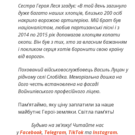
Сестра Героя Леся згадує: «В той день загинуло
дуже багато наших хлопців, близько 200 осіб
накрило ворожою артилерією. Мій брат був
націоналістом, любив партизанські пісні і з
2014 по 2015 рік допомагав хлопцям копати
окопи. Він був з тих, хто за власним бажанням
і покликом серця хотів боронити свою країну
від ворога».
Похований військовослужбовець Василь Луцан у
рідному селі Слобідка. Меморіальна дошка на
його честь встановлена на фасаді
Войнилівського професійного ліцею.
Памʼятаймо, яку ціну заплатили за наше
майбутнє Герої-земляки. Світла пам’ять!
Будьмо на зв’язку! Читайте нас
у
Facebook
,
Telegram
,
TikTok
та
Instagram.