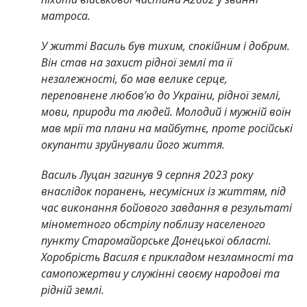
матроса.
У житті Василь був тихим, спокійним і добрим.
Він став на захист рідної землі та її
незалежності, бо мав велике серце,
переповнене любов’ю до України, рідної землі,
мови, природи та людей. Молодий і мужній воїн
мав мрії та плани на майбутнє, проте російські
окупанти зруйнували його життя.
Василь Луцан загинув 9 серпня 2023 року
внаслідок поранень, несумісних із життям, під
час виконання бойового завдання в результаті
мінометного обстрілу поблизу населеного
пункту Старомайорське Донецької області.
Хоробрість Василя є прикладом незламності та
самопожертви у служінні своєму народові та
рідній землі.