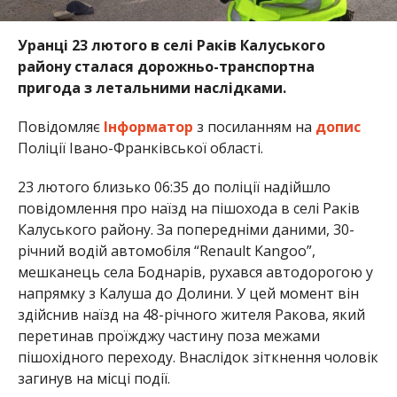
Уранці 23 лютого в селі Раків Калуського
району сталася дорожньо-транспортна
пригода з летальними наслідками.
Повідомляє
Інформатор
з посиланням на
допис
Поліції Івано-Франківської області.
23 лютого близько 06:35 до поліції надійшло
повідомлення про наїзд на пішохода в селі Раків
Калуського району. За попередніми даними, 30-
річний водій автомобіля “Renault Kangoo”,
мешканець села Боднарів, рухався автодорогою у
напрямку з Калуша до Долини. У цей момент він
здійснив наїзд на 48-річного жителя Ракова, який
перетинав проїжджу частину поза межами
пішохідного переходу. Внаслідок зіткнення чоловік
загинув на місці події.