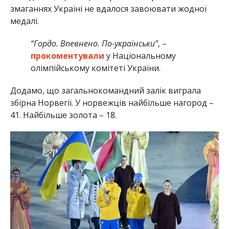
змаганнях Україні не вдалося завоювати жодної
медалі.
“Гордо. Впевнено. По-українськи”
, –
прокоментували
у Національному
олімпійському комітеті України.
Додамо, що загальнокомандний залік виграла
збірна Норвегії. У норвежців найбільше нагород –
41. Найбільше золота – 18.