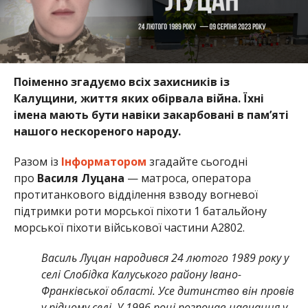
Поіменно згадуємо всіх захисників із
Калущини, життя яких обірвала війна. Їхні
імена мають бути навіки закарбовані в пам’яті
нашого нескореного народу.
Разом із
Інформатором
згадайте сьогодні
про
Василя Луцана
— матроса, оператора
протитанкового відділення взводу вогневої
підтримки роти морської піхоти 1 батальйону
морської піхоти військової частини А2802.
Василь Луцан народився 24 лютого 1989 року у
селі Слобідка Калуського району Івано-
Франківської області. Усе дитинство він провів
у рідному селі. У 1996 році розпочав навчання у