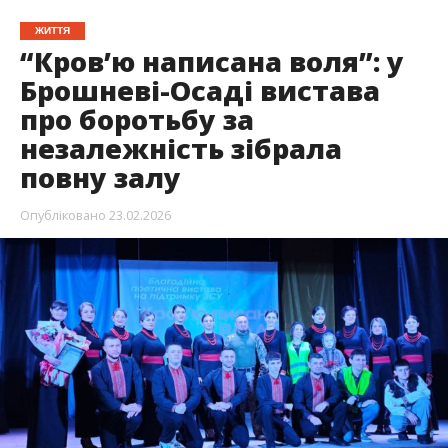
ЖИТТЯ
“Кров’ю написана воля”: у
Брошневі-Осаді вистава
про боротьбу за
незалежність зібрала
повну залу
Опубліковано
23.02.2026