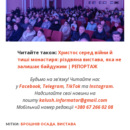
Читайте також:
Христос серед війни й
тиші монастиря: різдвяна вистава, яка не
залишає байдужим | РЕПОРТАЖ
Будьмо на зв’язку! Читайте нас
у
Facebook
,
Telegram
,
TikTok
та
Instagram.
Надсилайте свої новини на
пошту
kalush.informator@gmail.com
Мобільний номер редакції
+380 67 266 02 08
МІТКИ:
БРОШНІВ ОСАДА
,
ВИСТАВА