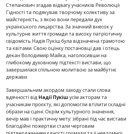
Степанович згадав відвагу учасників Революції
Гідності та подякував творчому колективу за
майстерність, з якою вони передали дух
українського лицарства. За значний внесок у
культурне життя громади та високу патріотичну
свідомість Надія Пукіш була відзначена грамотою
та квітами. Свою оцінку постановці дав і отець
декан Володимир Майка, наголосивши на
глибокому духовному підтексті вистави, що
завершилася спільною молитвою за майбутнє
держави.
Завершальним акордом заходу стали слова
вдячності від
Надії Пукіш
усім акторам та
учасникам проєкту, які допомогли втілити складні
образи на сцені. Окрім культурного значення,
вечір мав і практичну мету: зібрані під час вистави
благодійні пожертви стали черговим
підтвердженням єдності громади та її невтомної