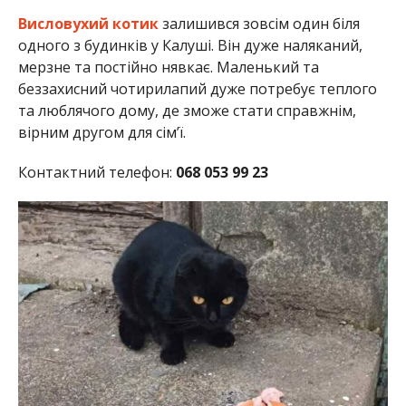
Висловухий котик
залишився зовсім один біля
одного з будинків у Калуші. Він дуже наляканий,
мерзне та постійно нявкає. Маленький та
беззахисний чотирилапий дуже потребує теплого
та люблячого дому, де зможе стати справжнім,
вірним другом для сім’ї.
Контактний телефон:
068 053 99 23