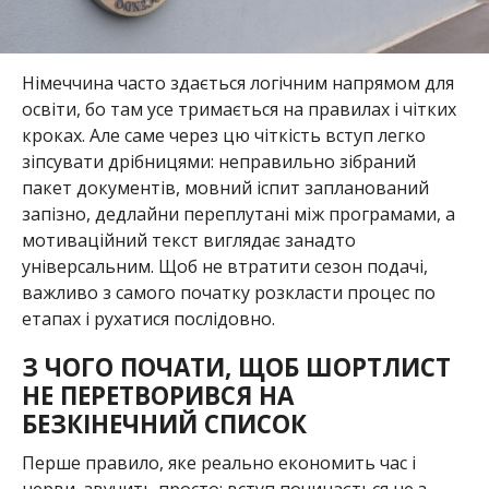
Німеччина часто здається логічним напрямом для
освіти, бо там усе тримається на правилах і чітких
кроках. Але саме через цю чіткість вступ легко
зіпсувати дрібницями: неправильно зібраний
пакет документів, мовний іспит запланований
запізно, дедлайни переплутані між програмами, а
мотиваційний текст виглядає занадто
універсальним. Щоб не втратити сезон подачі,
важливо з самого початку розкласти процес по
етапах і рухатися послідовно.
З ЧОГО ПОЧАТИ, ЩОБ ШОРТЛИСТ
НЕ ПЕРЕТВОРИВСЯ НА
БЕЗКІНЕЧНИЙ СПИСОК
Перше правило, яке реально економить час і
нерви, звучить просто: вступ починається не з