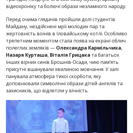
відеохроніку та болючі образи незламного народу.
Перед очима глядачів пройшли долі студентів
Майдану, нездійснені мрії молодих пар та
жертовність воїнів в Іловайському котлі. Особливо
трепетним моментом стала поява на екрані облич
полеглих земляків —
Олександра Кармільчика
,
Назаря Курташа
,
Віталія Грицака
та багатьох
інших вірних синів Брошнів-Осади, чию пам’ять
присутні вшанували хвилиною мовчання. У залі
панувала атмосфера тихої скорботи, яку
доповнювали символічні образи дітей-ангелів та
захисників, що відлетіли у вічність.