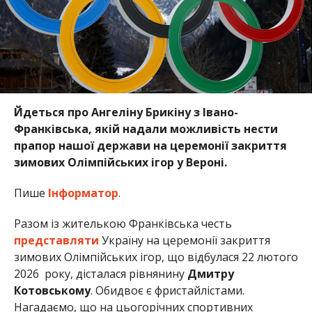
Йдеться про Ангеліну Брикіну з Івано-
Франківська, якій надали можливість нести
прапор нашої держави на церемонії закриття
зимових Олімпійських ігор у Вероні.
Пише
Інформатор
.
Разом із жителькою Франківська честь
представляти
Україну на церемонії закриття
зимових Олімпійських ігор, що відбулася 22 лютого
2026 року, дісталася рівнянину
Дмитру
Котовському
. Обидвоє є фристайлістами.
Нагадаємо, що на цьогорічних спортивних