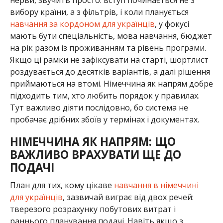
вибору країни, а з фільтрів, і коли планується
навчання за кордоном для українців
, у фокусі
мають бути спеціальність, мова навчання, бюджет
на рік разом із проживанням та рівень програми.
Якщо ці рамки не зафіксувати на старті, шортлист
роздувається до десятків варіантів, а далі рішення
приймаються на втомі. Німеччина як напрям добре
підходить тим, хто любить порядок у правилах.
Тут важливо діяти послідовно, бо система не
пробачає дрібних збоїв у термінах і документах.
НІМЕЧЧИНА ЯК НАПРЯМ: ЩО
ВАЖЛИВО ВРАХУВАТИ ЩЕ ДО
ПОДАЧІ
План для тих, кому цікаве
навчання в німеччині
для українців
, зазвичай виграє від двох речей:
тверезого розрахунку побутових витрат і
раннього планування подачі. Навіть якщо з