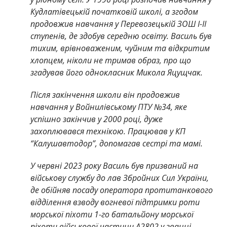
Кудлатівецькій початковій школі, а згодом
продовжив навчання у Перевозецькій ЗОШ І-ІІ
ступенів, де здобув середню освіту. Василь був
тихим, врівноваженим, чуйним та відкритим
хлопцем, ніколи не тримав образ, про що
згадував його однокласник Микола Яцущчак.
Після закінчення школи він продовжив
навчання у Войнилівському ПТУ №34, яке
успішно закінчив у 2000 році, дуже
захоплювався технікою. Працював у КП
“Калушавтодор”, допомагав сестрі та мамі.
У червні 2023 року Василь був призваний на
військову службу до лав Збройних Сил України,
де обійняв посаду оператора протитанкового
відділення взводу вогневої підтримки роти
морської піхоти 1-го батальйону морської
піхоти військової частини А2802 у званні