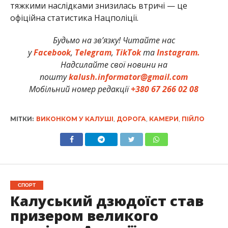
тяжкими наслідками знизилась втричі — це
офіційна статистика Нацполіції.
Будьмо на зв’язку! Читайте нас
у
Facebook
,
Telegram
,
TikTok
та
Instagram.
Надсилайте свої новини на
пошту
kalush.informator@gmail.com
Мобільний номер редакції
+380 67 266 02 08
МІТКИ:
ВИКОНКОМ У КАЛУШІ
,
ДОРОГА
,
КАМЕРИ
,
ПІЙЛО
СПОРТ
Калуський дзюдоїст став
призером великого