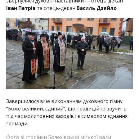
звернулися духовні наставники — отець-декан
Іван Петрів
та отець-декан
Василь Дзяйло
.
Завершилося віче виконанням духовного гімну
“Боже великий, єдиний”, що традиційно звучить
під час молитовних заходів і є символом єднання
громади.
Фото зі сторінки Болехівської міської ради