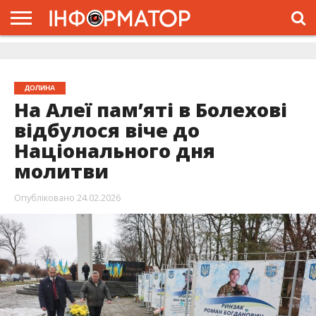
ГОЛОВНА
ЖИТТЯ
ВЛАДА
ГРОШІ
ТРЕШ
ДОЛИНА
РОЗСЛІДУВАННЯ
РЕКЛАМА
ПРО
ПРО
ІНТЕРВ’Ю
ВІДЕО
НАС
ПРОЄКТ
ДОЛИНА
На Алеї пам’яті в Болехові
відбулося віче до
Національного дня
молитви
Опубліковано
24.02.2026