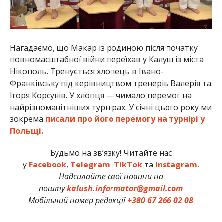
Нагадаємо, що Макар із родиною після початку
повномасштабної війни переїхав у Калуш із міста
Нікополь. Тренується хлопець в Івано-
Франківську під керівництвом тренерів Валерія та
Ігоря Корсунів. У хлопця — чимало перемог на
найрізноманітніших турнірах. У січні цього року ми
зокрема
писали про його перемогу на турнірі у
Польщі.
Будьмо на зв’язку! Читайте нас
у
Facebook
,
Telegram
,
TikTok
та
Instagram.
Надсилайте свої новини на
пошту
kalush.informator@gmail.com
Мобільний номер редакції
+380 67 266 02 08