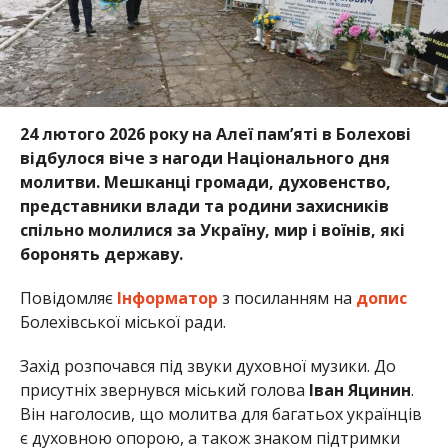
24 лютого 2026 року на Алеї пам’яті в Болехові
відбулося віче з нагоди Національного дня
молитви. Мешканці громади, духовенство,
представники влади та родини захисників
спільно молилися за Україну, мир і воїнів, які
боронять державу.
Повідомляє
Інформатор
з посиланням на
допис
Болехівської міської ради.
Захід розпочався під звуки духовної музики. До
присутніх звернувся міський голова
Іван Яцинин
.
Він наголосив, що молитва для багатьох українців
є духовною опорою, а також знаком підтримки