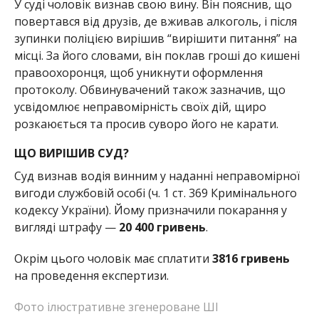
У суді чоловік визнав свою вину. Він пояснив, що
повертався від друзів, де вживав алкоголь, і після
зупинки поліцією вирішив “вирішити питання” на
місці. За його словами, він поклав гроші до кишені
правоохоронця, щоб уникнути оформлення
протоколу. Обвинувачений також зазначив, що
усвідомлює неправомірність своїх дій, щиро
розкаюється та просив суворо його не карати.
ЩО ВИРІШИВ СУД?
Суд визнав водія винним у наданні неправомірної
вигоди службовій особі (ч. 1 ст. 369 Кримінального
кодексу України). Йому призначили покарання у
вигляді штрафу —
20 400 гривень
.
Окрім цього чоловік має сплатити
3816 гривень
на проведення експертизи.
Фото ілюстративне згенероване ШІ