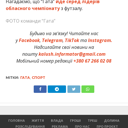
Нагадаємо, що “Гата”
йде серед лідерів
обласного чемпіонату
з футзалу.
ФОТО команди “Гата”
Будьмо на зв’язку! Читайте нас
у
Facebook
,
Telegram
,
TikTok
та
Instagram.
Надсилайте свої новини на
пошту
kalush.informator@gmail.com
Мобільний номер редакції
+380 67 266 02 08
МІТКИ:
ГАТА
,
СПОРТ
ГОЛОВНА
ЖИТТЯ
ВЛАДА
ГРОШІ
ТРЕШ
ДОЛИНА
РОЗСЛІДУВАННЯ
РЕКЛАМА
ПРО НАС
ПРО ПРОЄКТ