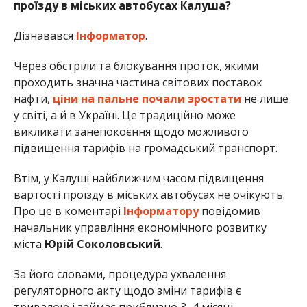
проїзду в міських автобусах Калуша?
Дізнавався
Інформатор
.
Через обстріли та блокування проток, якими
проходить значна частина світових поставок
нафти,
ціни на пальне почали зростати
не лише
у світі, а й в Україні. Це традиційно може
викликати занепокоєння щодо можливого
підвищення тарифів на громадський транспорт.
Втім, у Калуші найближчим часом підвищення
вартості проїзду в міських автобусах не очікують.
Про це в коментарі
Інформатору
повідомив
начальник управління економічного розвитку
міста
Юрій Соколовський
.
За його словами, процедура ухвалення
регуляторного акту щодо зміни тарифів є
тривалою і займає приблизно 3–4 місяці.