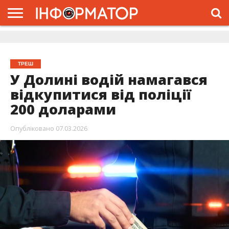
ГОЛОВНА
ЖИТТЯ
ВЛАДА
ГРОШІ
ТРЕШ
ДОЛИНА
РОЗСЛІДУВАННЯ
РЕКЛАМА
ПРО
ПРО
ІНТЕРВ’Ю
ВІДЕО
НАС
ПРОЄКТ
ТРЕШ
У Долині водій намагався
відкупитися від поліції
200 доларами
Опубліковано
07.03.2026