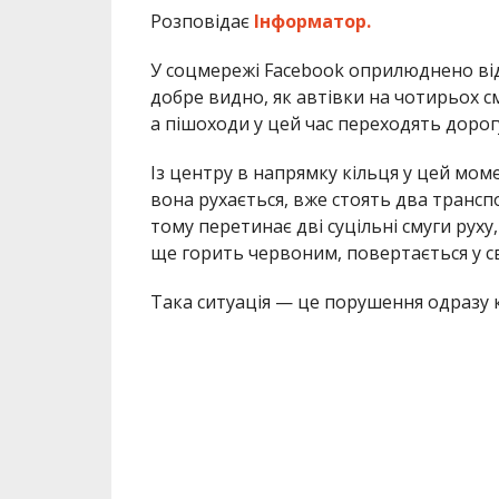
Розповідає
Інформатор.
У соцмережі Facebook оприлюднено віде
добре видно, як автівки на чотирьох с
а пішоходи у цей час переходять дорог
Із центру в напрямку кільця у цей момен
вона рухається, вже стоять два трансп
тому перетинає дві суцільні смуги руху
ще горить червоним, повертається у с
Така ситуація — це порушення одразу к