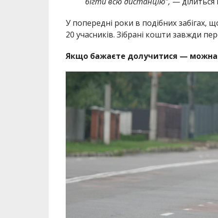
бігти всю дистанцію”,
— ділиться в
У попередні роки в подібних забігах, 
20 учасників. Зібрані кошти завжди пе
Якщо бажаєте долучитися — можна за