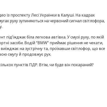
о із проспекту Лесі Українки в Калуші. На кадрах
мугах руху зупиняються на червоний сигнал світлофора,
у.
т під’їжджає біла легкова автівка. У смузі руху, по якій
ортні засоби. Водій “BMW” приймає рішення не чекати,
, виїжджає на зустрічну та, проїхавши світлофор, що все
вою смугу й продовжує рух.
ількох пунктів ПДР. Втім, чи буде він покараний?