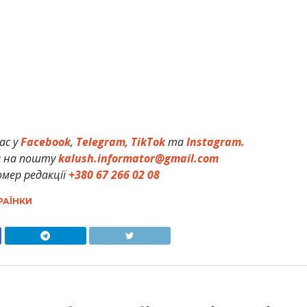
ас у
Facebook
,
Telegram
,
TikTok
та
Instagram.
и на пошту
kalush.informator@gmail.com
мер редакції
+380 67 266 02 08
РАЇНКИ