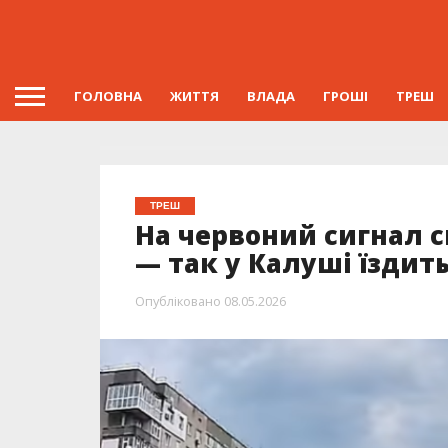
ГОЛОВНА
ЖИТТЯ
ВЛАДА
ГРОШІ
ТРЕШ
ТРЕШ
На червоний сигнал св
— так у Калуші їздит
Опубліковано
08.05.2026