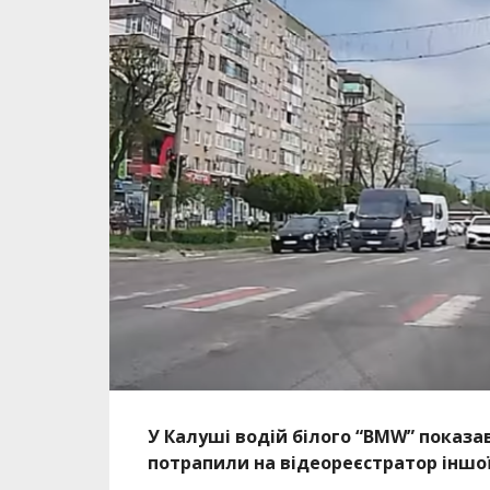
У Калуші водій білого “BMW” показав
потрапили на відеореєстратор іншої