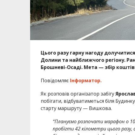
Цього разу гарну нагоду долучитис
Долини та найближчого регіону. Раніш
Брошневі-Осаді. Мета — збір коштів
Повідомляє
Інформатор.
Як розповів організатор забігу
Ярослав
побігати, відбуватиметься біля Будинку
старту маршруту — Вишкова.
“Плануємо розпочати марафон о 10:0
пробігти 42 кілометри цього разу, 