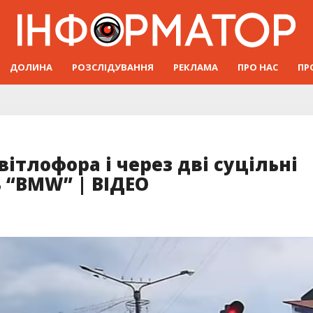
ДОЛИНА
РОЗСЛІДУВАННЯ
РЕКЛАМА
ПРО НАС
ПР
ітлофора і через дві суцільні
ь “BMW” | ВІДЕО