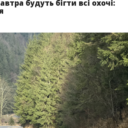
втра будуть бігти всі охочі:
я