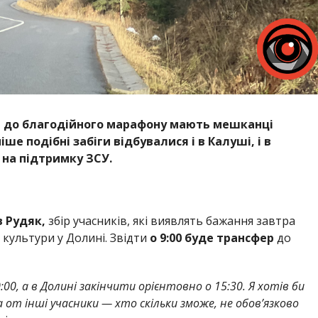
я до благодійного марафону мають мешканці
е подібні забіги відбувалися і в Калуші, і в
 на підтримку ЗСУ.
 Рудяк,
збір учасників, які виявлять бажання завтра
 культури у Долині. Звідти
о 9:00 буде трансфер
до
0, а в Долині закінчити орієнтовно о 15:30. Я хотів би
а от інші учасники — хто скільки зможе, не обов’язково