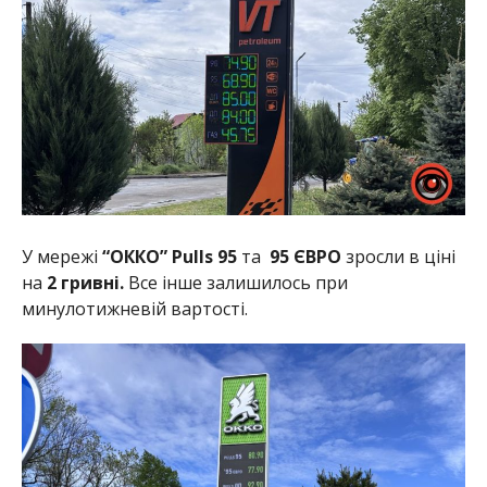
У мережі
“ОККО” Pulls 95
та
95 ЄВРО
зросли в ціні
на
2 гривні.
Все інше залишилось при
минулотижневій вартості.