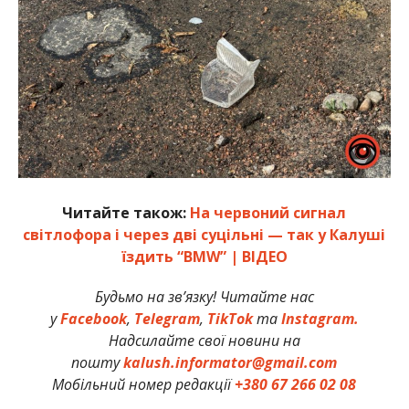
Читайте також:
На червоний сигнал
світлофора і через дві суцільні — так у Калуші
їздить “BMW” | ВІДЕО
Будьмо на зв’язку! Читайте нас
у
Facebook
,
Telegram
,
TikTok
та
Instagram.
Надсилайте свої новини на
пошту
kalush.informator@gmail.com
Мобільний номер редакції
+380 67 266 02 08