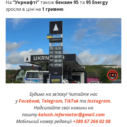
На
“Укрнафті”
також
бензин 95
та
95 Energy
зросли в ціні на
1 гривню
.
Будьмо на зв’язку! Читайте нас
у
Facebook
,
Telegram
,
TikTok
та
Instagram.
Надсилайте свої новини на
пошту
kalush.informator@gmail.com
Мобільний номер редакції
+380 67 266 02 08