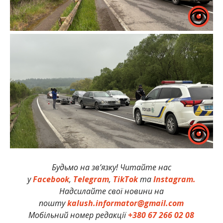
Будьмо на зв’язку! Читайте нас
у
Facebook
,
Telegram
,
TikTok
та
Instagram.
Надсилайте свої новини на
пошту
kalush.informator@gmail.com
Мобільний номер редакції
+380 67 266 02 08