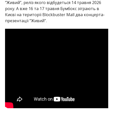
“Живий”, реліз якого відбудеться 14 травня 2026
року. А вже 16 та 17 травня Бумбокс зіграють в
Києві на території Blockbuster Mall два концерта-
презентації “Живий”.