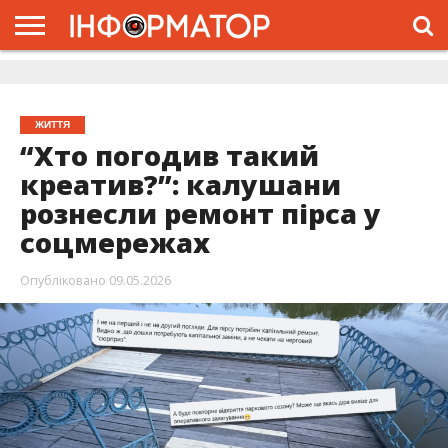
ГОЛОВНА
ЖИТТЯ
ВЛАДА
ГРОШІ
ТРЕШ
ДОЛИНА
РОЗСЛІДУВАННЯ
РЕКЛАМА
ПРО
ПРО
ІНТЕРВ’Ю
ВІДЕО
НАС
ПРОЄКТ
ЖИТТЯ
“Хто погодив такий
креатив?”: калушани
рознесли ремонт пірса у
соцмережах
Опубліковано
09.05.2026