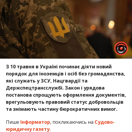
З 10 травня в Україні починає діяти новий
порядок для іноземців і осіб без громадянства,
які служать у ЗСУ, Нацгвардії та
Держспецтрансслужбі. Закон і урядова
постанова спрощують оформлення документів,
врегульовують правовий статус добровольців
та знімають частину бюрократичних вимог.
Пише
Інформатор
, покликаючись на
Судово-
юридичну газету.