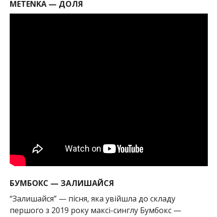
METENKA — ДОЛЯ
БУМБОКС — ЗАЛИШАЙСЯ
“Залишайся” — пісня, яка увійшла до складу
першого з 2019 року максі-синглу Бумбокс —