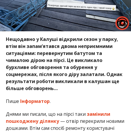
Нещодавно у Калуші відкрили сезон у парку,
втім він запам’ятався двома неприємними
ситуаціями: перевернутим батутом та
чималою дірою на пірсі. Це викликало
бурхливе обговорення та обурення у
соцмережах, після якого діру залатали. Однак
результати роботи викликали в калушан ще
більше обговорень…
Пише
Інформатор
.
Днями ми писали, що на пірсі таки
замінили
пошкоджену ділянку
— отвір перекрили новими
дошками. Втім сам спосіб ремонту користувачі