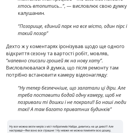
хтось втопитись…”
, — висловлює свою думку
калушанин.
“Позорище, єдиний парк на все місто, один пірс і
такий позор”
Дехто ж у коментарях іронізував щодо ще одного
відкриття сезону та вартості робіт, мовляв,
“напевно списали грошей як на нову хату”.
Висловлювалася й думка, що після ремонту там
потрібно встановити камеру відеонагляду:
“Ну тепер безпечніше, що залатали ці діри. Але
треба поставити бодай одну камеру, щоб не
позривали ті дошки і не покрали!! Бо наші люди
такі! А там багато приватних будинків”