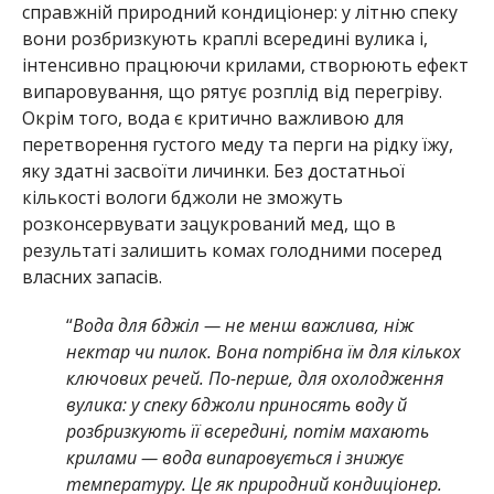
справжній природний кондиціонер: у літню спеку
вони розбризкують краплі всередині вулика і,
інтенсивно працюючи крилами, створюють ефект
випаровування, що рятує розплід від перегріву.
Окрім того, вода є критично важливою для
перетворення густого меду та перги на рідку їжу,
яку здатні засвоїти личинки. Без достатньої
кількості вологи бджоли не зможуть
розконсервувати зацукрований мед, що в
результаті залишить комах голодними посеред
власних запасів.
“
Вода для бджіл — не менш важлива, ніж
нектар чи пилок. Вона потрібна їм для кількох
ключових речей. По-перше, для охолодження
вулика: у спеку бджоли приносять воду й
розбризкують її всередині, потім махають
крилами — вода випаровується і знижує
температуру. Це як природний кондиціонер.