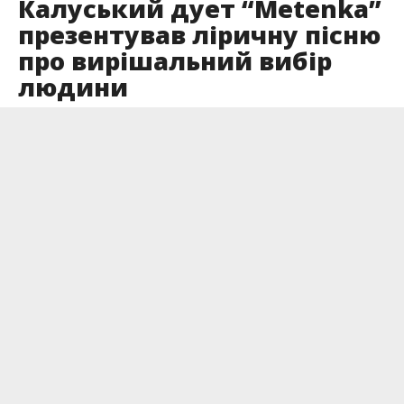
Калуський дует “Metenka”
презентував ліричну пісню
про вирішальний вибір
людини
Опубліковано
10.05.2026
7 травня український дует METENKA з Калуша