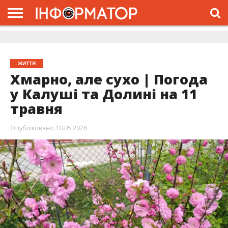
ГОЛОВНА
ЖИТТЯ
ВЛАДА
ГРОШІ
ТРЕШ
ДОЛИНА
РОЗСЛІДУВАННЯ
РЕКЛАМА
ПРО
ПРО
ІНТЕРВ’Ю
ВІДЕО
НАС
ПРОЄКТ
ЖИТТЯ
Хмарно, але сухо | Погода
у Калуші та Долині на 11
травня
Опубліковано
10.05.2026