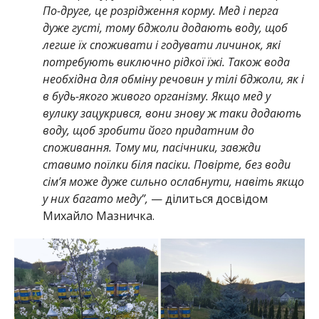
По-друге, це розрідження корму. Мед і перга
дуже густі, тому бджоли додають воду, щоб
легше їх споживати і годувати личинок, які
потребують виключно рідкої їжі. Також вода
необхідна для обміну речовин у тілі бджоли, як і
в будь-якого живого організму. Якщо мед у
вулику зацукрився, вони знову ж таки додають
воду, щоб зробити його придатним до
споживання. Тому ми, пасічники, завжди
ставимо поїлки біля пасіки. Повірте, без води
сім’я може дуже сильно ослабнути, навіть якщо
у них багато меду”,
— ділиться досвідом
Михайло Мазничка.