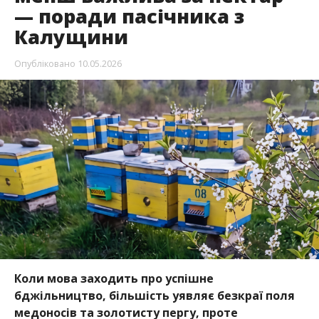
— поради пасічника з
Калущини
Опубліковано
10.05.2026
Коли мова заходить про успішне
бджільництво, більшість уявляє безкраї поля
медоносів та золотисту пергу, проте