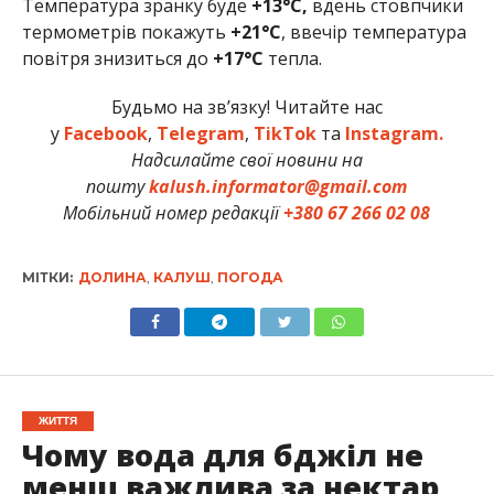
Температура зранку буде
+13
°C,
вдень стовпчики
термометрів покажуть
+21°C
, ввечір температура
повітря знизиться до
+17°C
тепла.
Будьмо на зв’язку! Читайте нас
у
Facebook
,
Telegram
,
TikTok
та
Instagram.
Надсилайте свої новини на
пошту
kalush.informator@gmail.com
Мобільний номер редакції
+380 67 266 02 08
МІТКИ:
ДОЛИНА
,
КАЛУШ
,
ПОГОДА
ЖИТТЯ
Чому вода для бджіл не
менш важлива за нектар