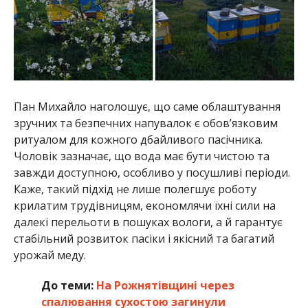
Пан Михайло наголошує, що саме облаштування
зручних та безпечних напувалок є обов’язковим
ритуалом для кожного дбайливого пасічника.
Чоловік зазначає, що вода має бути чистою та
завжди доступною, особливо у посушливі періоди.
Каже, такий підхід не лише полегшує роботу
крилатим трудівницям, економлячи їхні сили на
далекі перельоти в пошуках вологи, а й гарантує
стабільний розвиток пасіки і якісний та багатий
урожай меду.
До теми:
На Рожнятівщині через
спалювання сухостою загинули