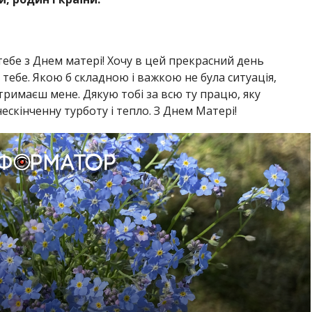
ебе з Днем матері! Хочу в цей прекрасний день
ебе. Якою б складною і важкою не була ситуація,
тримаєш мене. Дякую тобі за всю ту працю, яку
ескінченну турботу і тепло. З Днем Матері!