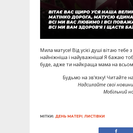
Мила матусе! Від усієї душі вітаю тебе 
найніжніша і найуважніша! Я бажаю тобі 
буде, адже ти найкраща мама на всьому 
Будьмо на зв’язку! Читайте н
Надсилайте свої новин
Мобільний но
МІТКИ:
ДЕНЬ МАТЕРІ
,
ЛИСТІВКИ