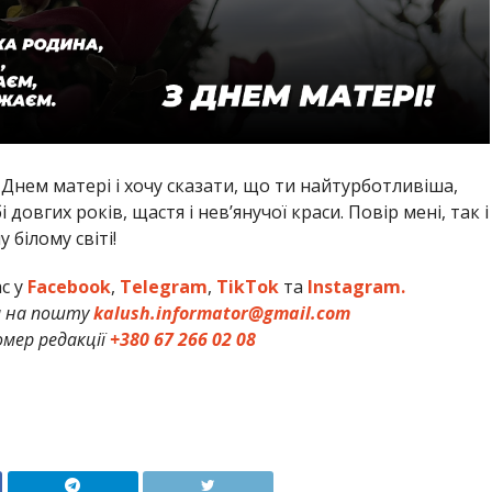
з Днем матері і хочу сказати, що ти найтурботливіша,
довгих років, щастя і нев’янучої краси. Повір мені, так і
білому світі!
ас у
Facebook
,
Telegram
,
TikTok
та
Instagram.
и на пошту
kalush.informator@gmail.com
мер редакції
+380 67 266 02 08