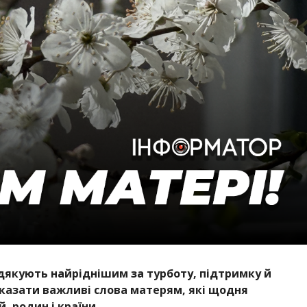
 дякують найріднішим за турботу, підтримку й
сказати важливі слова матерям, які щодня
, родин і країни.