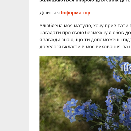
Ділиться
Інформатор
.
Улюблена моя матусю, хочу привітати т
нагадати про свою безмежну любов до т
я завжди знаю, що ти допоможеш і під
довелося вкласти в моє виховання, за н