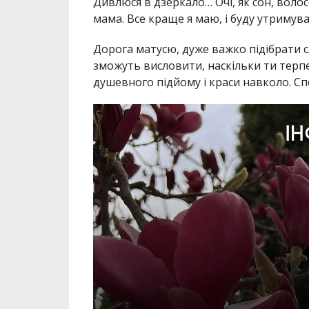
Дивлюся в дзеркало… Очі, як сон, волосс
мама. Все краще я маю, і буду утримува
Дорога матусю, дуже важко підібрати 
зможуть висловити, наскільки ти терпе
душевного підйому і краси навколо. Сп