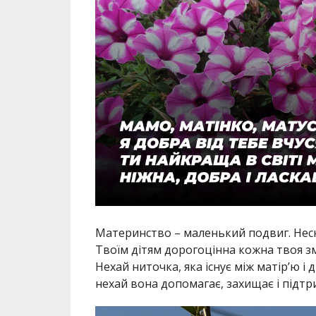
Материнство – маленький подвиг. Нескі
Твоїм дітям дорогоцінна кожна твоя з
Нехай ниточка, яка існує між матір’ю і
нехай вона допомагає, захищає і підтри