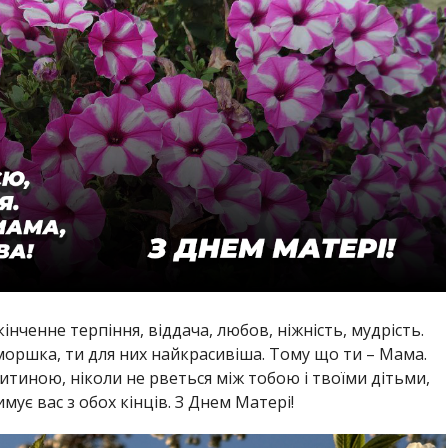
нченне терпіння, віддача, любов, ніжність, мудрість.
моршка, ти для них найкрасивіша. Тому що ти – Мама.
 дитиною, ніколи не рветься між тобою і твоїми дітьми,
мує вас з обох кінців. З Днем Матері!