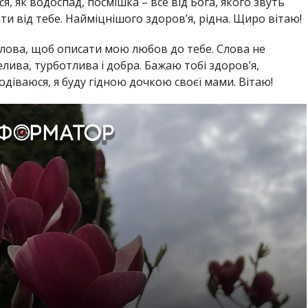
я, як водоспад, посмішка – все від Бога, якого звуть
ти від тебе. Найміцнішого здоров’я, рідна. Щиро вітаю!
слова, щоб описати мою любов до тебе. Слова не
лива, турботлива і добра. Бажаю тобі здоров’я,
одіваюся, я буду гідною дочкою своєї мами. Вітаю!