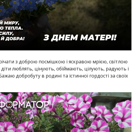
річати з доброю посмішкою і яскравою мрією, світлою
діти люблять, цінують, обіймають, цілують, радують і
Бажаю добробуту в родині та істинної гордості за своїх