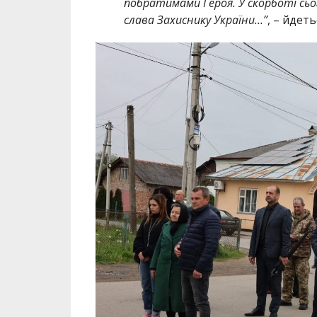
побратимами Героя. У скорботі сьог
слава Захиснику України…”
, – йдеть