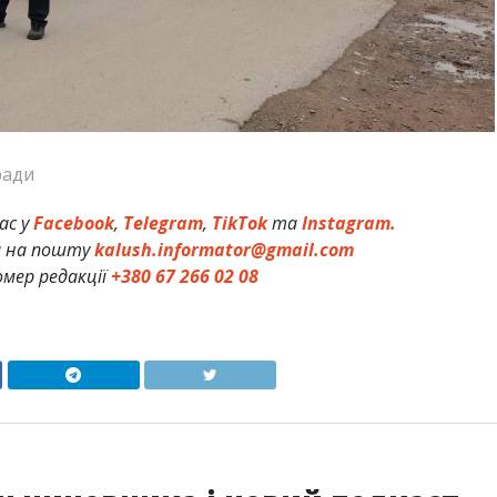
ради
ас у
Facebook
,
Telegram
,
TikTok
та
Instagram.
и на пошту
kalush.informator@gmail.com
мер редакції
+380 67 266 02 08