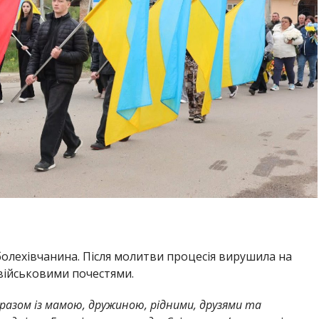
болехівчанина. Після молитви процесія вирушила на
 військовими почестями.
 разом із мамою, дружиною, рідними, друзями та