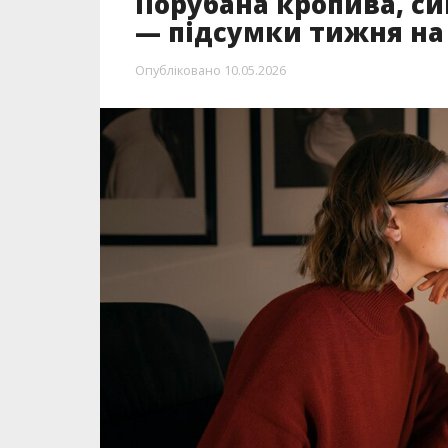
Порубана кропива, си
— підсумки тижня на
Опубліковано
10.05.2026