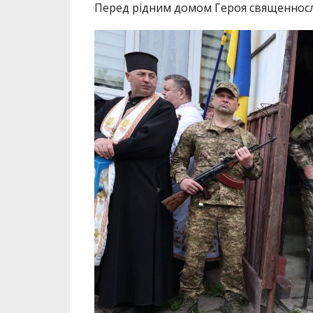
Перед рідним домом Героя священносл