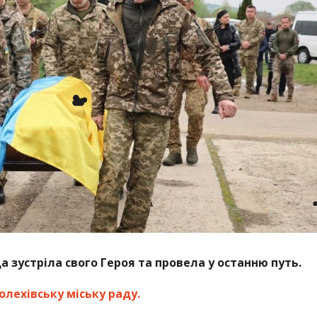
а зустріла свого Героя та провела у останню путь.
олехівську міську раду.