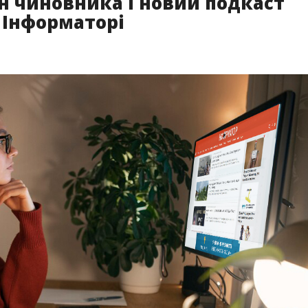
н чиновника і новий подкаст
 Інформаторі