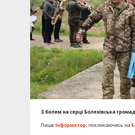
З болем на серці Болехівська громад
Пише
Інформатор
, покликаючись на
Б