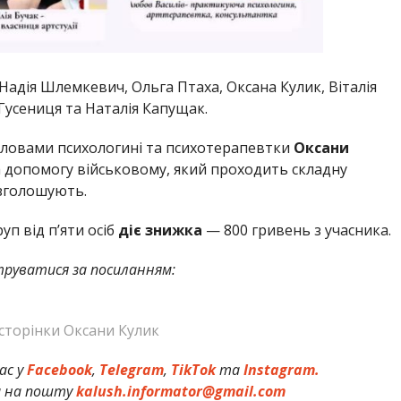
 Надія Шлемкевич, Ольга Птаха, Оксана Кулик, Віталія
Гусениця та Наталія Капущак.
словами психологині та психотерапевтки
Оксани
а допомогу військовому, який проходить складну
озголошують.
уп від п’яти осіб
діє знижка
— 800 гривень з учасника.
труватися за посиланням:
сторінки Оксани Кулик
ас у
Facebook
,
Telegram
,
TikTok
та
Instagram.
и на пошту
kalush.informator@gmail.com