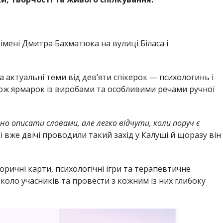
 імені Дмитра Бахматюка на вулиці Біласа і
 актуальні теми від дев’яти спікерок — психологинь і
кож ярмарок із виробами та особливими речами ручної
адно описати словами, але легко відчути, коли поруч є
і вже двічі проводили такий захід у Калуші й щоразу він
оричні карти, психологічні ігри та терапевтичне
коло учасників та провести з кожним із них глибоку