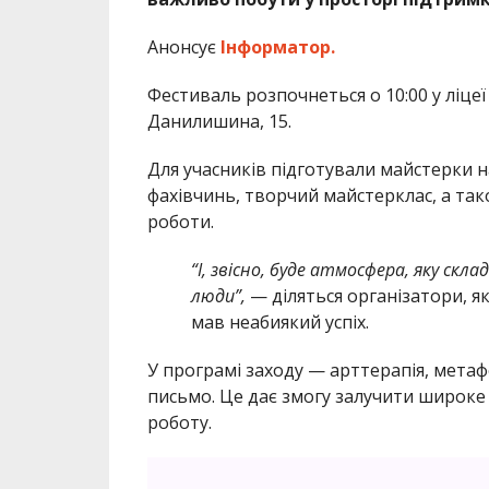
Анонсує
Інформатор.
Фестиваль розпочнеться о 10:00 у ліцеї
Данилишина, 15.
Для учасників підготували майстерки на
фахівчинь, творчий майстерклас, а та
роботи.
“І, звісно, буде атмосфера, яку скл
люди”,
— діляться організатори, як
мав неабиякий успіх.
У програмі заходу — арттерапія, метаф
письмо. Це дає змогу залучити широке 
роботу.