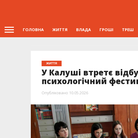
ГОЛОВНА
ЖИТТЯ
ВЛАДА
ГРОШІ
ТРЕШ
ЖИТТЯ
У Калуші втретє відб
психологічний фестив
Опубліковано
10.05.2026