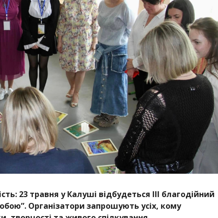
сть: 23 травня у Калуші відбудеться ІІІ благодійний
обою”. Організатори запрошують усіх, кому
и, творчості та живого спілкування.