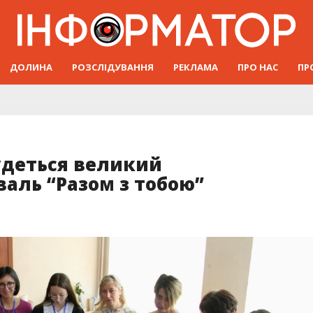
ДОЛИНА
РОЗСЛІДУВАННЯ
РЕКЛАМА
ПРО НАС
ПР
удеться великий
аль “Разом з тобою”