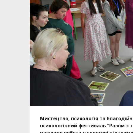
Мистецтво, психологія та благодійні
психологічний фестиваль “Разом з т
важливо побути у просторі підтримк