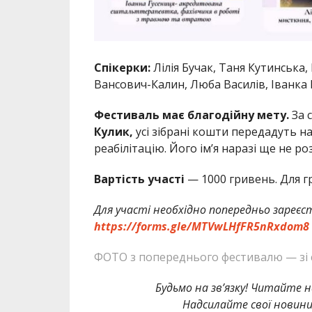
Спікерки:
Лілія Бучак, Таня Кутинська,
Вансович-Калин, Люба Василів, Іванка 
Фестиваль має благодійну мету.
За 
Кулик,
усі зібрані кошти передадуть н
реабілітацію. Його ім’я наразі ще не р
Вартість участі
— 1000 гривень. Для гр
Для участі необхідно попередньо зареєс
https://forms.gle/MTVwLHfFR5nRxdom8
ФОТО з попереднього фестивалю — зі 
Будьмо на зв’язку! Читайте н
Надсилайте свої новин