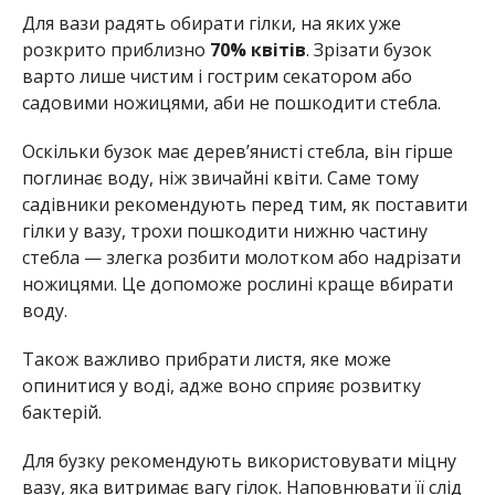
Для вази радять обирати гілки, на яких уже
розкрито приблизно
70% квітів
. Зрізати бузок
варто лише чистим і гострим секатором або
садовими ножицями, аби не пошкодити стебла.
Оскільки бузок має дерев’янисті стебла, він гірше
поглинає воду, ніж звичайні квіти. Саме тому
садівники рекомендують перед тим, як поставити
гілки у вазу, трохи пошкодити нижню частину
стебла — злегка розбити молотком або надрізати
ножицями. Це допоможе рослині краще вбирати
воду.
Також важливо прибрати листя, яке може
опинитися у воді, адже воно сприяє розвитку
бактерій.
Для бузку рекомендують використовувати міцну
вазу, яка витримає вагу гілок. Наповнювати її слід