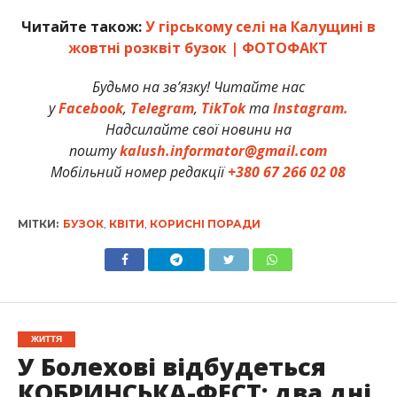
Читайте також:
У гірському селі на Калущині в
жовтні розквіт бузок | ФОТОФАКТ
Будьмо на зв’язку! Читайте нас
у
Facebook
,
Telegram
,
TikTok
та
Instagram.
Надсилайте свої новини на
пошту
kalush.informator@gmail.com
Мобільний номер редакції
+380 67 266 02 08
МІТКИ:
БУЗОК
,
КВІТИ
,
КОРИСНІ ПОРАДИ
ЖИТТЯ
У Болехові відбудеться
КОБРИНСЬКА-ФЕСТ: два дні