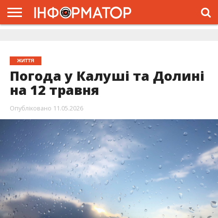
ГОЛОВНА
ЖИТТЯ
ВЛАДА
ГРОШІ
ТРЕШ
ДОЛИНА
РОЗСЛІДУВАННЯ
РЕКЛАМА
ПРО
ПРО
ІНТЕРВ’Ю
ВІДЕО
НАС
ПРОЄКТ
ЖИТТЯ
Погода у Калуші та Долині
на 12 травня
Опубліковано
11.05.2026