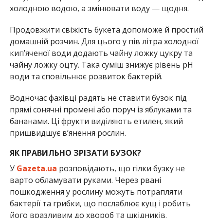
холодною водою, а змінювати воду — щодня.
Продовжити свіжість букета допоможе й простий
домашній розчин. Для цього у пів літра холодної
кип’яченої води додають чайну ложку цукру та
чайну ложку оцту. Така суміш знижує рівень pH
води та сповільнює розвиток бактерій.
Водночас фахівці радять не ставити бузок під
прямі сонячні промені або поруч із яблуками та
бананами. Ці фрукти виділяють етилен, який
пришвидшує в’янення рослин.
ЯК ПРАВИЛЬНО ЗРІЗАТИ БУЗОК?
У
Gazeta.ua
розповідають, що гілки бузку не
варто обламувати руками. Через рвані
пошкодження у рослину можуть потрапляти
бактерії та грибки, що послаблює кущ і робить
його вразливим до хвороб та шкідників.