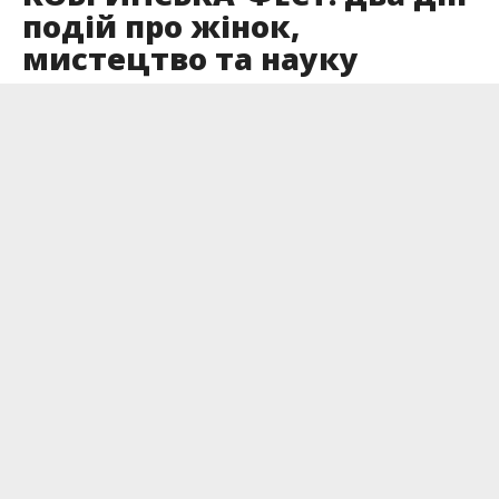
подій про жінок,
мистецтво та науку
Опубліковано
11.05.2026
24 та 25 травня у Болехові проходитиме
КОБРИНСЬКА-ФЕСТ — культурно-освітній
фестиваль, присвячений постаті Наталії