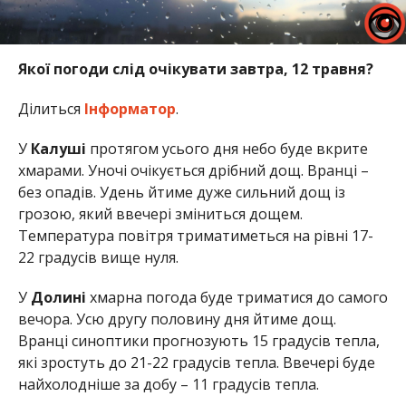
Якої погоди слід очікувати завтра, 12 травня?
Ділиться
Інформатор
.
У
Калуші
протягом усього дня небо буде вкрите
хмарами. Уночі очікується дрібний дощ. Вранці –
без опадів. Удень йтиме дуже сильний дощ із
грозою, який ввечері зміниться дощем.
Температура повітря триматиметься на рівні 17-
22 градусів вище нуля.
У
Долині
хмарна погода буде триматися до самого
вечора. Усю другу половину дня йтиме дощ.
Вранці синоптики прогнозують 15 градусів тепла,
які зростуть до 21-22 градусів тепла. Ввечері буде
найхолодніше за добу – 11 градусів тепла.