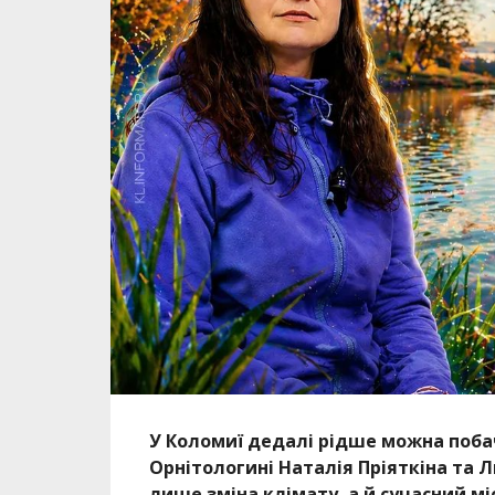
У Коломиї дедалі рідше можна побач
Орнітологині Наталія Пріяткіна та
лише зміна клімату, а й сучасний м