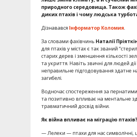
природного середовища. Також фахі
диких птахів і чому людська турбот
Дізнавався
Інформатор Коломия
.
За словами фахівчинь
Наталії Пріятк
для птахів у містах є так званий “стер
старих дерев і зменшення кількості зе
та укриття. Навіть звичні для людей ді
неправильне підгодовування здатне н
загибелі.
Водночас спостереження за пернатими
та позитивно впливає на ментальне зд
травматичний досвід війни.
Як війна впливає на міграцію птахів
— Лелеки — птахи для нас символічні,