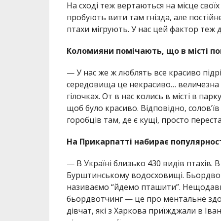
На сході теж вертаються на місце своїх
пробують вити там гнізда, але постій
птахи мігрують. У нас цей фактор теж д
Коломияни помічають, що в місті по
— У нас же ж люблять все красиво підр
середовища це некрасиво… величезна кіл
гілочках. От в нас колись в місті в пар
щоб було красиво. Відповідно, солов’їв
горобців там, де є кущі, просто перест
На Прикарпатті набирає популярност
— В Україні близько 430 видів птахів. 
Бурштинському водосховищі. Бьордвот
називаємо “йдемо пташити”. Нещодавн
бьордвотчинг — це про ментальне здор
дівчат, які з Харкова приїжджали в Ів