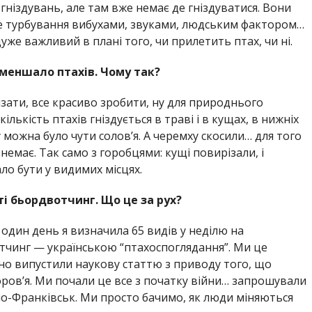
 гніздувань, але там вже немає де гніздуватися. Вони
не турбування вибухами, звуками, людським фактором…
уже важливий в плані того, чи прилетить птах, чи ні.
меншало птахів. Чому так?
ізати, все красиво зробити, ну для природнього
ькість птахів гніздується в траві і в кущах, в нижніх
ку можна було чути солов’я. А черемху скосили… для того
 немає. Так само з горобцями: кущі повирізали, і
ало бути у видимих місцях.
і бьордвотчинг. Що це за рух?
В один день я визначила 65 видів у неділю на
чинг — українською “птахоспоглядання”. Ми це
о випустили наукову статтю з приводу того, що
ов’я. Ми почали це все з початку війни… запрошували
ано-Франківськ. Ми просто бачимо, як люди міняються