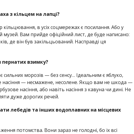
ха з кільцем на лапці?
кільцювання, в усіх соцмережах є посилання. Або у
музей. Вам прийде офіційний лист, де буде написано:
ків, де він був закільцьований. Насправді ця
и пернатих взимку?
 сильних морозів — без сенсу… Ідеальним є яблуко,
 насіння — несмажене, несолене. Якщо вам не шкода —
бузове насіння, або навіть насіння з кавуна чи дині. Не
ляти дуже дорогих речей.
ати лебедів та інших водоплавних на місцевих
ення потомства. Вони зараз не голодні, бо їх всі