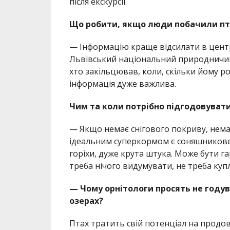
після екскурсії.
Що робити, якщо люди побачили пта
— Інформацію краще відсилати в центр 
Львівський національний природничий 
хто закільцював, коли, скільки йому ро
інформація дуже важлива.
Чим та коли потрібно підгодовуват
— Якщо немає снігового покриву, немає
ідеальним суперкормом є соняшникове
горіхи, дуже крута штука. Може бути гар
треба нічого видумувати, не треба куп
— Чому орнітологи просять не годув
озерах?
Птах тратить свій потенціал на продовж