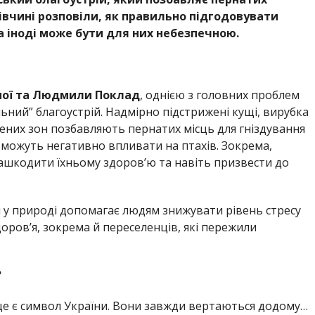
вчині розповіли, як правильно підгодовувати
а іноді може бути для них небезпечною.
іної та Людмили Поклад
, однією з головних проблем
ильний” благоустрій. Надмірно підстрижені кущі, вирубка
лених зон позбавляють пернатих місць для гніздування
ї можуть негативно впливати на птахів. Зокрема,
ашкодити їхньому здоров’ю та навіть призвести до
 у природі допомагає людям знижувати рівень стресу
оров’я, зокрема й переселенців, які пережили
?
 це є символ України. Вони завжди вертаються додому…