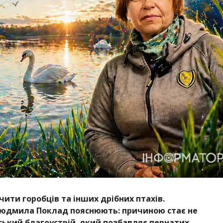
ити горобців та інших дрібних птахів.
 Людмила Поклад пояснюють: причиною стає не
іський благоустрій, який позбавляє пернатих