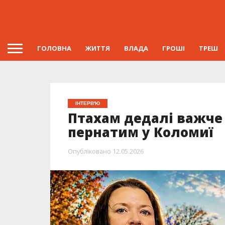
ГОЛОВНА
ЖИТТЯ
ВЛАДА
ГРОШІ
ТРЕШ
ІНТЕРВ'Ю
Птахам дедалі важче
пернатим у Коломиї
Опубліковано
12.05.2026