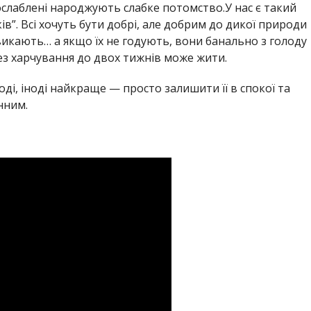
ослаблені народжують слабке потомство.У нас є такий
ів”. Всі хочуть бути добрі, але добрим до дикої природи
викають… а якщо їх не годують, вони банально з голоду
ез харчування до двох тижнів може жити.
ді, іноді найкраще — просто залишити її в спокої та
нним.