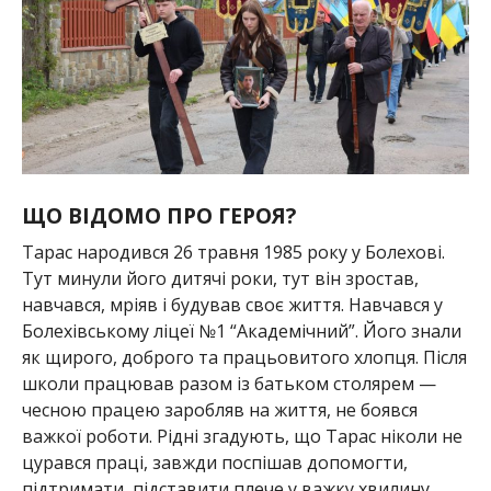
ЩО ВІДОМО ПРО ГЕРОЯ?
Тарас народився 26 травня 1985 року у Болехові.
Тут минули його дитячі роки, тут він зростав,
навчався, мріяв і будував своє життя. Навчався у
Болехівському ліцеї №1 “Академічний”. Його знали
як щирого, доброго та працьовитого хлопця. Після
школи працював разом із батьком столярем —
чесною працею заробляв на життя, не боявся
важкої роботи. Рідні згадують, що Тарас ніколи не
цурався праці, завжди поспішав допомогти,
підтримати, підставити плече у важку хвилину.