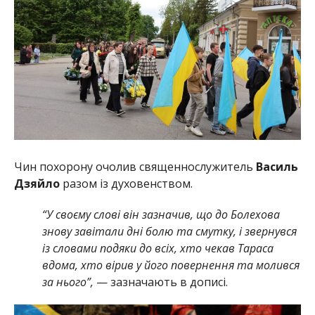
Чин похорону очолив священнослужитель
Василь
Дзяйло
разом із духовенством.
“У своєму слові він зазначив, що до Болехова
знову завітали дні болю та смутку, і звернувся
із словами подяки до всіх, хто чекав Тараса
вдома, хто вірив у його повернення та молився
за нього”,
— зазначають в дописі.