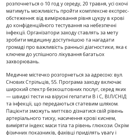
розпочнеться о 10 год у середу, 20 травня, усі охочі
матимуть можливість пройти комплексне експрес-
обстеження: від вимірювання рівня цукру в крові
до конфіденційного тестування на небезпечні
інфекції. Організатори заходу ставлять за мету
зробити медицину доступнішою та нагадати
громаді про важливість ранньої діагностики, яка є
ключем до успішного лікування багатьох
захворювань.
Медичне містечко розгорнеться за адресою: вул.
Січових Стрільців, 55. Програма заходу включає
широкий спектр безкоштовних послуг, серед яких
— швидкі тести на вірусні гепатити В і С, ВІЛ/СНІД
та інфекції, що передаються статевим шляхом.
Пацієнти зможуть миттєво дізнатися свій рівень
артеріального тиску, насичення крові киснем,
виміряти індекс маси тіла та рівень глюкози. Окрім
фізичних показників, фахівці приділять увагу і