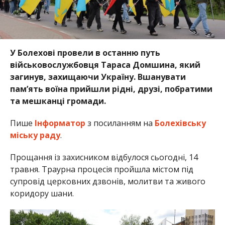
У Болехові провели в останню путь
військовослужбовця Тараса Домшина, який
загинув, захищаючи Україну. Вшанувати
пам’ять воїна прийшли рідні, друзі, побратими
та мешканці громади.
Пише
Інформатор
з посиланням на
Болехівську
міську раду
.
Прощання із захисником відбулося сьогодні, 14
травня. Траурна процесія пройшла містом під
супровід церковних дзвонів, молитви та живого
коридору шани.