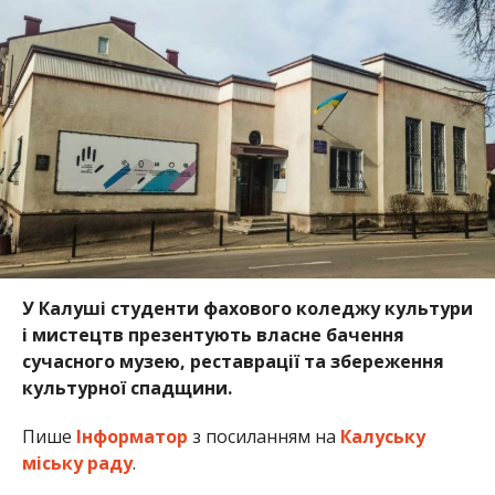
У Калуші студенти фахового коледжу культури
і мистецтв презентують власне бачення
сучасного музею, реставрації та збереження
культурної спадщини.
Пише
Інформатор
з посиланням на
Калуську
міську раду
.