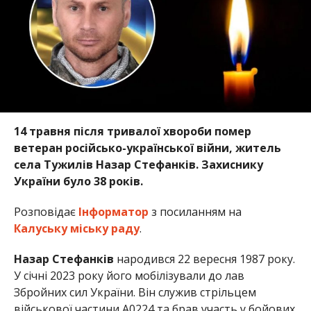
14 травня після тривалої хвороби помер
ветеран російсько-української війни, житель
села Тужилів Назар Стефанків. Захиснику
України було 38 років.
Розповідає
Інформатор
з посиланням на
Калуську міську раду
.
Назар Стефанків
народився 22 вересня 1987 року.
У січні 2023 року його мобілізували до лав
Збройних сил України. Він служив стрільцем
військової частини А0224 та брав участь у бойових