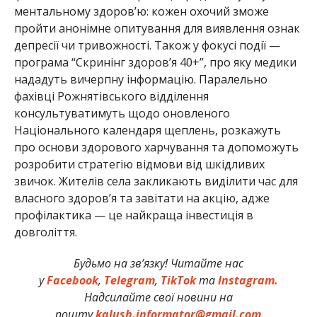
ментальному здоров’ю: кожен охочий зможе
пройти анонімне опитування для виявлення ознак
депресії чи тривожності. Також у фокусі події —
програма “Скринінг здоров’я 40+”, про яку медики
нададуть вичерпну інформацію. Паралельно
фахівці Рожнятівського відділення
консультуватимуть щодо оновленого
Національного календаря щеплень, розкажуть
про основи здорового харчування та допоможуть
розробити стратегію відмови від шкідливих
звичок. Жителів села закликають виділити час для
власного здоров’я та завітати на акцію, адже
профілактика — це найкраща інвестиція в
довголіття.
Будьмо на зв’язку! Читайте нас
у
Facebook
,
Telegram
,
TikTok
та
Instagram.
Надсилайте свої новини на
пошту
kalush.informator@gmail.com