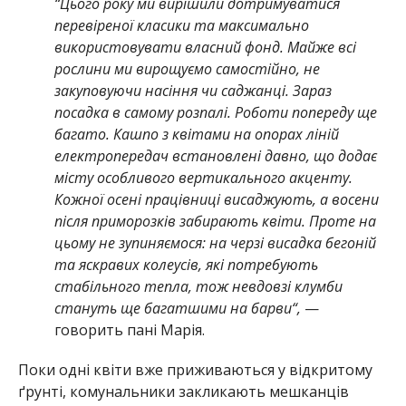
“Цього року ми вирішили дотримуватися
перевіреної класики та максимально
використовувати власний фонд. Майже всі
рослини ми вирощуємо самостійно, не
закуповуючи насіння чи саджанці. Зараз
посадка в самому розпалі. Роботи попереду ще
багато. Кашпо з квітами на опорах ліній
електропередач встановлені давно, що додає
місту особливого вертикального акценту.
Кожної осені працівниці висаджують, а восени
після приморозків забирають квіти. Проте на
цьому не зупиняємося: на черзі висадка бегоній
та яскравих колеусів, які потребують
стабільного тепла, тож невдовзі клумби
стануть ще багатшими на барви
“,
—
говорить пані Марія.
Поки одні квіти вже приживаються у відкритому
ґрунті, комунальники закликають мешканців