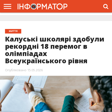
ГОЛОВНА
ЖИТТЯ
ВЛАДА
ГРОШІ
ТРЕШ
ДОЛИНА
РОЗСЛІДУВАННЯ
РЕКЛАМА
ПРО
ПРО
ІНТЕРВ’Ю
ВІДЕО
НАС
ПРОЄКТ
ЖИТТЯ
Калуські школярі здобули
рекордні 18 перемог в
олімпіадах
Всеукраїнського рівня
Опубліковано
15.05.2026