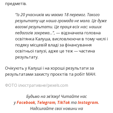
предметів.
“Із 20 учасників ми маємо 18 перемог. Такого
результату ще наша громада не мала. Це дуже
вагомі результати. Це праця всіх нас: наших
педагогів зокрема…”,
— відзначила головна
освітянка Калуша, висловлюючи в тому числі і
подяку місцевій владі за фінансування
освітньої галузі, адже це теж — частина
результату.
Очікують у Калуші і на хороші результати за
результатами захисту проєктів та робіт МАН.
ФОТО ілюстративне/pexels.com
Будьмо на зв’язку! Читайте нас
у
Facebook
,
Telegram
,
TikTok
та
Instagram.
Надсилайте свої новини на