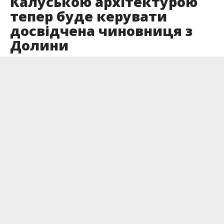
Калуською архітектурою
тепер буде керувати
досвідчена чиновниця з
Долини
Опубліковано
15.05.2026
Управлінням архітектури та містобудування в