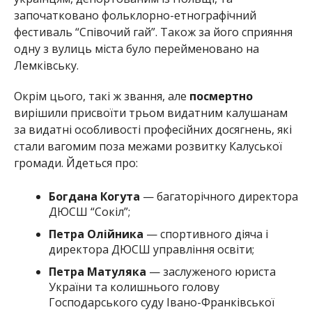
започатковано фольклорно-етнографічний
фестиваль “Співочий гай”. Також за його сприяння
одну з вулиць міста було перейменовано на
Лемківську.
Окрім цього, такі ж звання, але
посмертно
вирішили присвоїти трьом видатним калушанам
за видатні особливості професійних досягнень, які
стали вагомим поза межами розвитку Калуської
громади. Йдеться про:
Богдана Когута
— багаторічного директора
ДЮСШ “Сокіл”;
Петра Олійника
— спортивного діяча і
директора ДЮСШ управління освіти;
Петра Матуляка
— заслуженого юриста
України та колишнього голову
Господарського суду Івано-Франківської