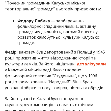
“Почесний громадянин Калуської міської
територіальної громади” цьогоріч присвоюють:
Федору Лабику
— за збереження
фольклорної спадщини лемків, активну
громадську діяльність, вагомий внесок у
розвиток самобутньої культури Калуської
громади.
Федір Іванович був депортований з Польщі у 1945
році, присвятив життя відродженню історії та
культури лемків. За його ініціативи,
деталізували
у Калуській міській раді, було створено
фольклорний колектив “Студенька”, що у 1996
році отримав звання “Народний”. Він зібрав
унікальні збірки етносу, говірок, пісень та обрядів.
За його участі в Калуші було споруджено
скульптурну композицію в пам’ять етнічним
українцям, депортованим із Польщі, та