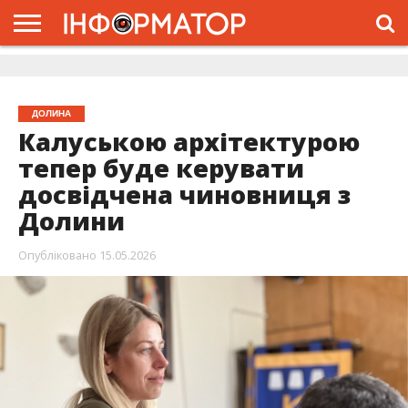
ГОЛОВНА
ЖИТТЯ
ВЛАДА
ГРОШІ
ТРЕШ
ДОЛИНА
РОЗСЛІДУВАННЯ
РЕКЛАМА
ПРО
ПРО
ІНТЕРВ’Ю
ВІДЕО
НАС
ПРОЄКТ
ДОЛИНА
Калуською архітектурою
тепер буде керувати
досвідчена чиновниця з
Долини
Опубліковано
15.05.2026