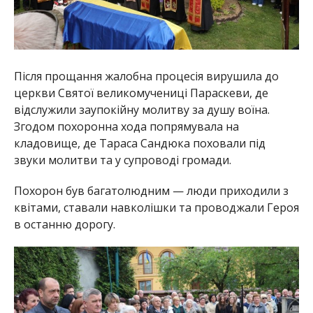
Після прощання жалобна процесія вирушила до
церкви Святої великомучениці Параскеви, де
відслужили заупокійну молитву за душу воїна.
Згодом похоронна хода попрямувала на
кладовище, де Тараса Сандюка поховали під
звуки молитви та у супроводі громади.
Похорон був багатолюдним — люди приходили з
квітами, ставали навколішки та проводжали Героя
в останню дорогу.