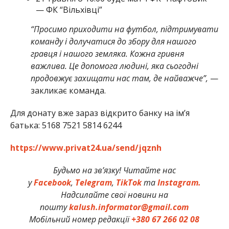
— ФК “Вільхівці”
“Просимо приходити на футбол, підтримувати
команду і долучатися до збору для нашого
гравця і нашого земляка. Кожна гривня
важлива. Це допомога людині, яка сьогодні
продовжує захищати нас там, де найважче”,
—
закликає команда.
Для донату вже зараз відкрито банку на ім’я
батька: 5168 7521 5814 6244
https://www.privat24.ua/send/jqznh
Будьмо на зв’язку! Читайте нас
у
Facebook
,
Telegram
,
TikTok
та
Instagram.
Надсилайте свої новини на
пошту
kalush.informator@gmail.com
Мобільний номер редакції
+380 67 266 02 08