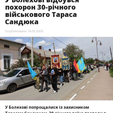
похорон 30-річного
військового Тараса
Сандюка
Опубліковано
16.05.2026
У Болехові попрощалися із захисником