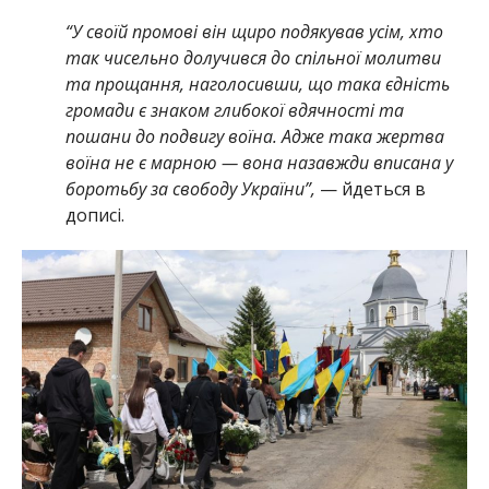
“У своїй промові він щиро подякував усім, хто
так чисельно долучився до спільної молитви
та прощання, наголосивши, що така єдність
громади є знаком глибокої вдячності та
пошани до подвигу воїна. Адже така жертва
воїна не є марною — вона назавжди вписана у
боротьбу за свободу України”,
— йдеться в
дописі.