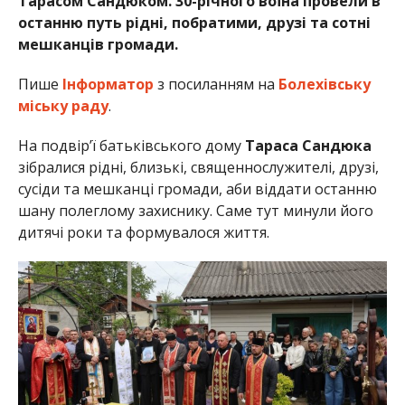
Тарасом Сандюком. 30-річного воїна провели в
останню путь рідні, побратими, друзі та сотні
мешканців громади.
Пише
Інформатор
з посиланням на
Болехівську
міську раду
.
На подвір’ї батьківського дому
Тараса Сандюка
зібралися рідні, близькі, священнослужителі, друзі,
сусіди та мешканці громади, аби віддати останню
шану полеглому захиснику. Саме тут минули його
дитячі роки та формувалося життя.