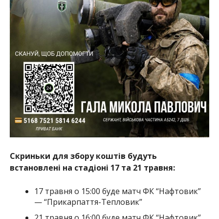
Скриньки для збору коштів будуть
встановлені на стадіоні 17 та 21 травня:
17 травня о 15:00 буде матч ФК “Нафтовик”
— “Прикарпаття-Тепловик”
21 травня о 16:00 буде матч ФК “Нафтовик”