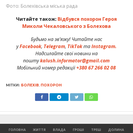
Фото: Болехівська міська рада
Читайте також:
Відбувся похорон Героя
Миколи Чекаловського з Болехова
Будьмо на зв’язку! Читайте нас
у
Facebook
,
Telegram
,
TikTok
та
Instagram.
Надсилайте свої новини на
пошту
kalush.informator@gmail.com
Мобільний номер редакції
+380 67 266 02 08
МІТКИ:
БОЛЕХІВ
,
ПОХОРОН
ГОЛОВНА
ЖИТТЯ
ВЛАДА
ГРОШІ
ТРЕШ
ДОЛИНА