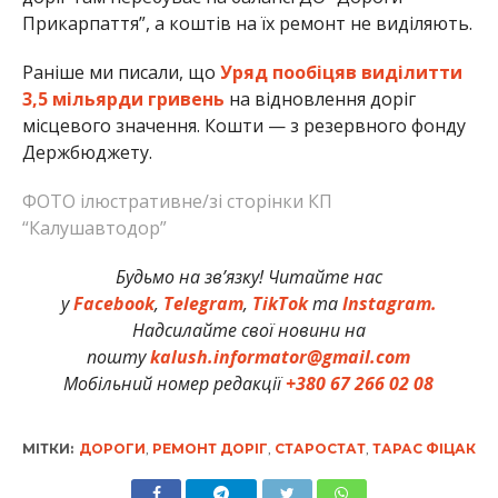
Прикарпаття”, а коштів на їх ремонт не виділяють.
Раніше ми писали, що
Уряд пообіцяв виділитти
3,5 мільярди гривень
на відновлення доріг
місцевого значення. Кошти — з резервного фонду
Держбюджету.
ФОТО ілюстративне/зі сторінки КП
“Калушавтодор”
Будьмо на зв’язку! Читайте нас
у
Facebook
,
Telegram
,
TikTok
та
Instagram.
Надсилайте свої новини на
пошту
kalush.informator@gmail.com
Мобільний номер редакції
+380 67 266 02 08
МІТКИ:
ДОРОГИ
,
РЕМОНТ ДОРІГ
,
СТАРОСТАТ
,
ТАРАС ФІЦАК