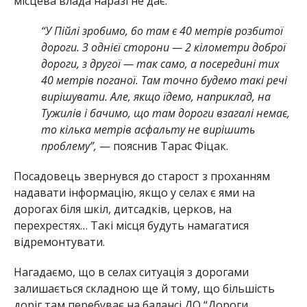
місцева влада наразі не дає.
“У Пійлі зробимо, бо там є 40 метрів розбитої
дороги. З однієї сторони — 2 кілометри доброї
дороги, з другої — так само, а посередині тих
40 метрів поганої. Там точно будемо такі речі
вирішувати. Але, якщо їдемо, наприклад, на
Тужилів і бачимо, що там дороги взагалі немає,
то кілька метрів асфальту не вирішить
проблему”,
— пояснив Тарас Фіцак.
Посадовець звернувся до старост з проханням
надавати інформацію, якщо у селах є ями на
дорогах біля шкіл, дитсадків, церков, на
перехрестях… Такі місця будуть намагатися
відремонтувати.
Нагадаємо, що в селах ситуація з дорогами
залишається складною ще й тому, що більшість
доріг там перебуває на балансі ДО “Дороги