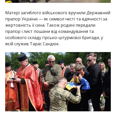
Матері загиблого військового вручили Державний
прапор України — як символ честі та вдячності за
жертовність її сина. Також родині передали
прапор і лист пошани від командування та
особового складу гірсько-штурмової бригади, у
якій служив Тарас Сандюк.