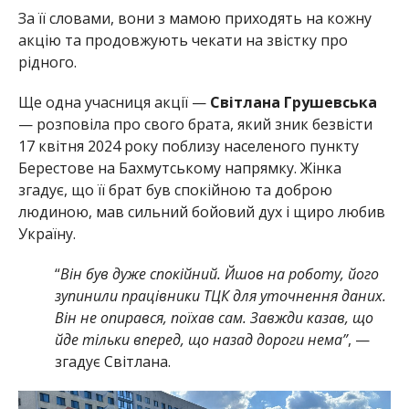
За її словами, вони з мамою приходять на кожну
акцію та продовжують чекати на звістку про
рідного.
Ще одна учасниця акції —
Світлана Грушевська
— розповіла про свого брата, який зник безвісти
17 квітня 2024 року поблизу населеного пункту
Берестове на Бахмутському напрямку. Жінка
згадує, що її брат був спокійною та доброю
людиною, мав сильний бойовий дух і щиро любив
Україну.
“
Він був дуже спокійний. Йшов на роботу, його
зупинили працівники ТЦК для уточнення даних.
Він не опирався, поїхав сам. Завжди казав, що
йде тільки вперед, що назад дороги нема”
, —
згадує Світлана.