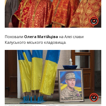
Поховали
Олега Матійціва
на Алеї слави
Калуського міського кладовища.