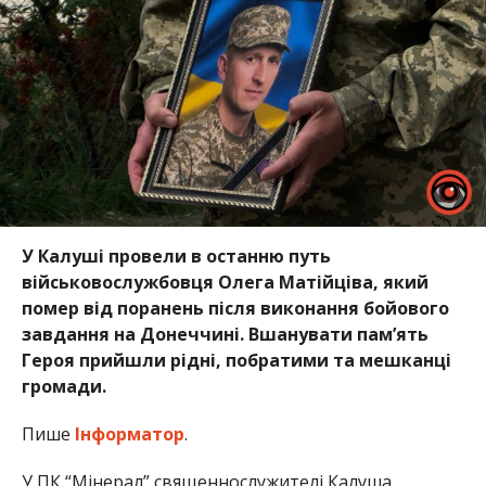
У Калуші провели в останню путь
військовослужбовця Олега Матійціва, який
помер від поранень після виконання бойового
завдання на Донеччині. Вшанувати пам’ять
Героя прийшли рідні, побратими та мешканці
громади.
Пише
Інформатор
.
У ПК “Мінерал” священнослужителі Калуша