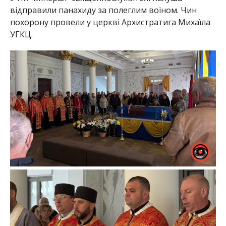
відправили панахиду за полеглим воїном. Чин
похорону провели у церкві Архистратига Михаїла
УГКЦ.