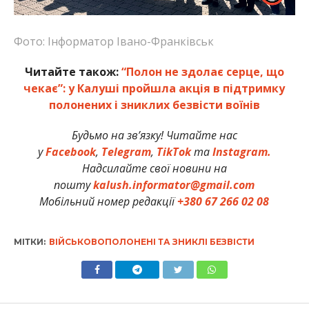
Фото: Інформатор Івано-Франківськ
Читайте також:
“Полон не здолає серце, що
чекає”: у Калуші пройшла акція в підтримку
полонених і зниклих безвісти воїнів
Будьмо на зв’язку! Читайте нас
у
Facebook
,
Telegram
,
TikTok
та
Instagram.
Надсилайте свої новини на
пошту
kalush.informator@gmail.com
Мобільний номер редакції
+380 67 266 02 08
МІТКИ:
ВІЙСЬКОВОПОЛОНЕНІ ТА ЗНИКЛІ БЕЗВІСТИ