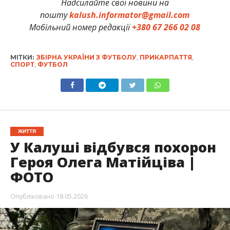
Надсилайте свої новини на
пошту
kalush.informator@gmail.com
Мобільний номер редакції
+380 67 266 02 08
МІТКИ:
ЗБІРНА УКРАЇНИ З ФУТБОЛУ
,
ПРИКАРПАТТЯ
,
СПОРТ
,
ФУТБОЛ
ЖИТТЯ
У Калуші відбувся похорон
Героя Олега Матійціва |
ФОТО
Опубліковано
18.05.2026