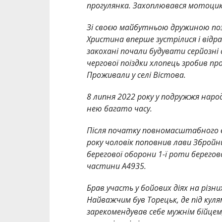
прогулянка. Захоплювався мотоци
Зі своєю майбутньою дружиною поз
Христина вперше зустрілися і відра
закохані почали будувати серйозні 
чергової поїздки хлопець зробив пр
Проживали у селі Вістова.
8 липня 2022 року у подружжя наро
нею багато часу.
Після початку повномасштабного в
року чоловік поповнив лави Збройн
берегової оборони 1-ї роти берегов
частини А4935.
Брав участь у бойових діях на різн
Найважчим був Торецьк, де під кулям
зарекомендував себе мужнім бійце