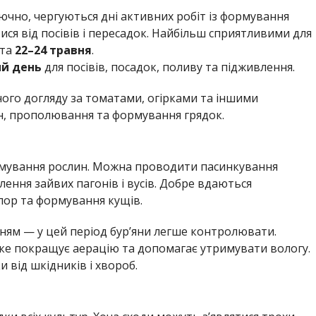
лючно, чергуються дні активних робіт із формування
ися від посівів і пересадок. Найбільш сприятливими для
та
22–24 травня
.
ий день
для посівів, посадок, поливу та підживлення.
ого догляду за томатами, огірками та іншими
ин, прополювання та формування грядок.
ормування рослин. Можна проводити пасинкування
ення зайвих пагонів і вусів. Добре вдаються
пор та формування кущів.
ям — у цей період бур’яни легше контролювати.
ке покращує аерацію та допомагає утримувати вологу.
від шкідників і хвороб.