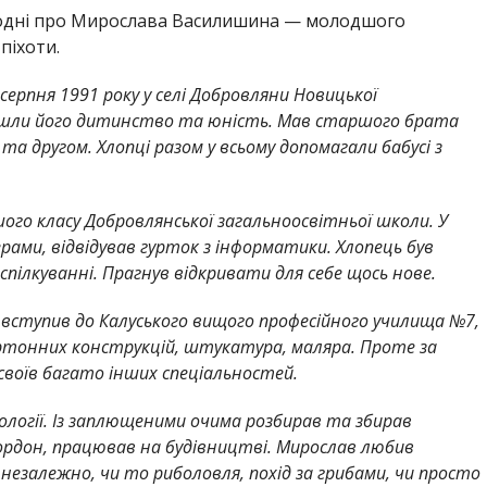
одні про Мирослава Василишина — молодшого
піхоти.
ерпня 1991 року у селі Добровляни Новицької
йшли його дитинство та юність. Мав старшого брата
 та другом. Хлопці разом у всьому допомагали бабусі з
шого класу Добровлянської загальноосвітньої школи. У
ами, відвідував гурток з інформатики. Хлопець був
ілкуванні. Прагнув відкривати для себе щось нове.
, вступив до Калуського вищого професійного училища №7,
ртонних конструкцій, штукатура, маляра. Проте за
освоїв багато інших спеціальностей.
логії. Із заплющеними очима розбирав та збирав
кордон, працював на будівництві. Мирослав любив
незалежно, чи то риболовля, похід за грибами, чи просто