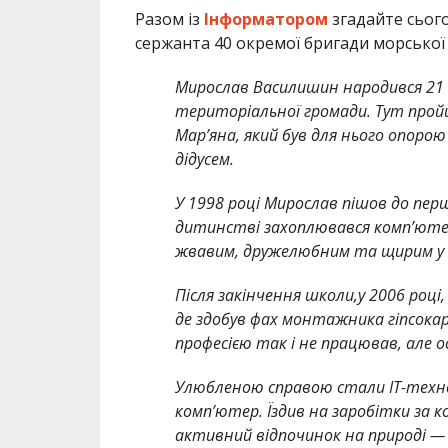
Разом із
Інформатором
згадайте сьог
сержанта 40 окремої бригади морської 
Мирослав Василишин народився 21 с
територіальної громади. Тут про
Мар’яна, який був для нього опорою
дідусем.
У 1998 році Мирослав пішов до пер
дитинстві захоплювався комп’ютер
жвавим, дружелюбним та щирим у сп
Після закінчення школи,у 2006 році
де здобув фах монтажника гіпсока
професією так і не працював, але 
Улюбленою справою стали ІТ-техно
комп’ютер. Їздив на заробітки за 
активний відпочинок на природі — 