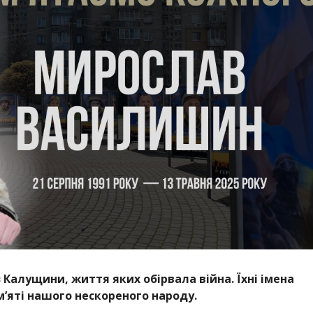
з Калущини, життя яких обірвала війна. Їхні імена
м’яті нашого нескореного народу.