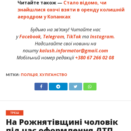
Читайте також —
Стало відомо, чи
знайшлися охочі взяти в оренду колишній
аеродром у Копанках
Будьмо на зв’язку! Читайте нас
у
Facebook
,
Telegram
,
TikTok
та
Instagram.
Надсилайте свої новини на
пошту
kalush.informator@gmail.com
Мобільний номер редакції
+380 67 266 02 08
МІТКИ:
ПОЛІЦІЯ
,
ХУЛІГАНСТВО
ТРЕШ
На Рожнятівщині чоловік
під час оформлення ДТП