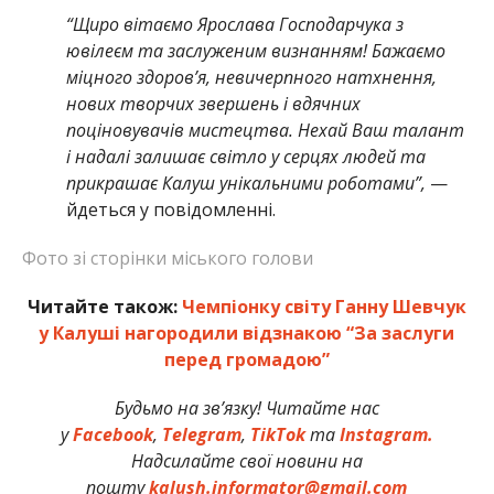
“Щиро вітаємо Ярослава Господарчука з
ювілеєм та заслуженим визнанням! Бажаємо
міцного здоров’я, невичерпного натхнення,
нових творчих звершень і вдячних
поціновувачів мистецтва. Нехай Ваш талант
і надалі залишає світло у серцях людей та
прикрашає Калуш унікальними роботами”,
—
йдеться у повідомленні.
Фото зі сторінки міського голови
Читайте також:
Чемпіонку світу Ганну Шевчук
у Калуші нагородили відзнакою “За заслуги
перед громадою”
Будьмо на зв’язку! Читайте нас
у
Facebook
,
Telegram
,
TikTok
та
Instagram.
Надсилайте свої новини на
пошту
kalush.informator@gmail.com