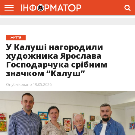
ГОЛОВНА
ЖИТТЯ
ВЛАДА
ГРОШІ
ТРЕШ
ДОЛИНА
РОЗСЛІДУВАННЯ
РЕКЛАМА
ПРО
ПРО
ІНТЕРВ’Ю
ВІДЕО
НАС
ПРОЄКТ
ЖИТТЯ
У Калуші нагородили
художника Ярослава
Господарчука срібним
значком “Калуш”
Опубліковано
19.05.2026