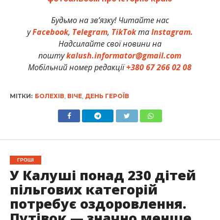
Будьмо на зв’язку! Читайте нас
у
Facebook
,
Telegram
,
TikTok
та
Instagram.
Надсилайте свої новини на
пошту
kalush.informator@gmail.com
Мобільний номер редакції
+380 67 266 02 08
МІТКИ:
БОЛЕХІВ
,
ВІЧЕ
,
ДЕНЬ ГЕРОЇВ
ГРОШІ
У Калуші понад 230 дітей
пільгових категорій
потребує оздоровлення.
Путівок — значно менше