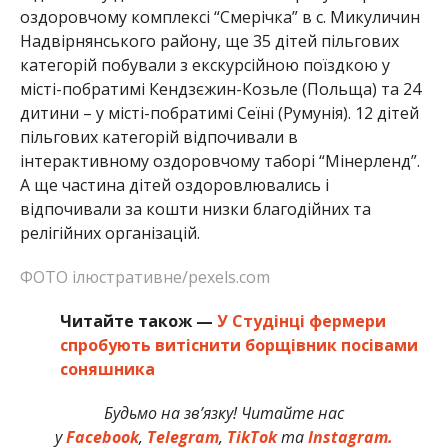
оздоровчому комплексі “Смерічка” в с. Микуличин
Надвірнянського району, ще 35 дітей пільгових
категорій побували з екскурсійною поїздкою у
місті-побратимі Кендзєжин-Козьле (Польща) та 24
дитини – у місті-побратимі Сеїні (Румунія). 12 дітей
пільгових категорій відпочивали в
інтерактивному оздоровчому таборі “Мінерленд”.
А ще частина дітей оздоровлювались і
відпочивали за кошти низки благодійних та
релігійних організацій.
ФОТО ілюстративне/pexels.com
Читайте також —
У Студінці фермери
спробують витіснити борщівник посівами
соняшника
Будьмо на зв’язку! Читайте нас
у
Facebook
,
Telegram
,
TikTok
та
Instagram.