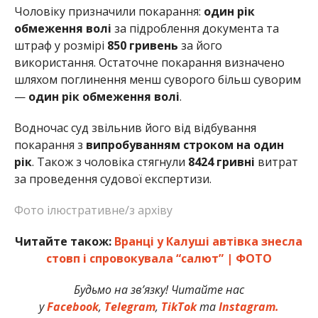
Чоловіку призначили покарання:
один рік
обмеження волі
за підроблення документа та
штраф у розмірі
850 гривень
за його
використання. Остаточне покарання визначено
шляхом поглинення менш суворого більш суворим
—
один рік обмеження волі
.
Водночас суд звільнив його від відбування
покарання з
випробуванням строком на один
рік
. Також з чоловіка стягнули
8424 гривні
витрат
за проведення судової експертизи.
Фото ілюстративне/з архіву
Читайте також:
Вранці у Калуші автівка знесла
стовп і спровокувала “салют” | ФОТО
Будьмо на зв’язку! Читайте нас
у
Facebook
,
Telegram
,
TikTok
та
Instagram.