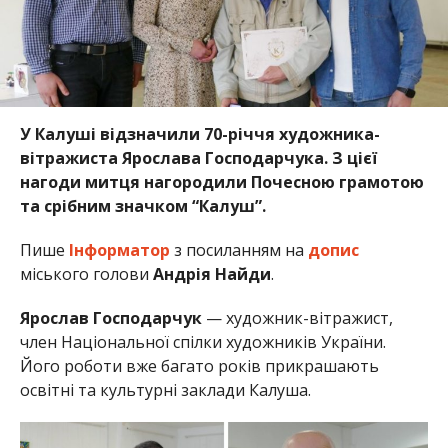
У Калуші відзначили 70-річчя художника-
вітражиста Ярослава Господарчука. З цієї
нагоди митця нагородили Почесною грамотою
та срібним значком “Калуш”.
Пише
Інформатор
з посиланням на
допис
міського голови
Андрія Найди
.
Ярослав Господарчук
— художник-вітражист,
член Національної спілки художників України.
Його роботи вже багато років прикрашають
освітні та культурні заклади Калуша.