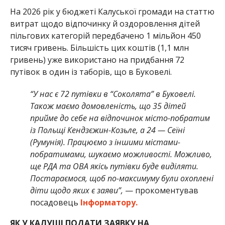
На 2026 рік у бюджеті Калуської громади на статтю
витрат щодо відпочинку й оздоровлення дітей
пільгових категорій передбачено 1 мільйон 450
тисяч гривень. Більшість цих коштів (1,1 млн
гривень) уже використано на придбання 72
путівок в один із таборів, що в Буковелі.
“У нас є 72 путівки в “Соколята” в Буковелі.
Також маємо домовленість, що 35 дітей
прийме до себе на відпочинок місто-побратим
із Польщі Кендзєжин-Козьле, а 24 — Сеїні
(Румунія). Працюємо з іншими містами-
побратимами, шукаємо можливості. Можливо,
ще РДА та ОВА якісь путівки буде виділяти.
Постараємося, щоб по-максимуму були охоплені
діти щодо яких є заяви”,
— прокоментував
посадовець
Інформатору.
ЯК У КАЛУШІ ПОДАТИ ЗАЯВКУ НА