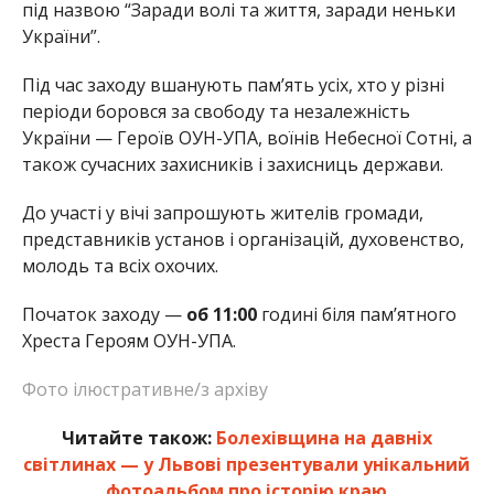
під назвою “Заради волі та життя, заради неньки
України”.
Під час заходу вшанують пам’ять усіх, хто у різні
періоди боровся за свободу та незалежність
України — Героїв ОУН-УПА, воїнів Небесної Сотні, а
також сучасних захисників і захисниць держави.
До участі у вічі запрошують жителів громади,
представників установ і організацій, духовенство,
молодь та всіх охочих.
Початок заходу —
об 11:00
годині біля пам’ятного
Хреста Героям ОУН-УПА.
Фото ілюстративне/з архіву
Читайте також:
Болехівщина на давніх
світлинах — у Львові презентували унікальний
фотоальбом про історію краю