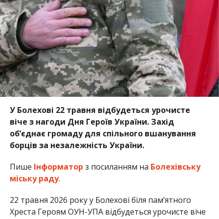
У Болехові 22 травня відбудеться урочисте
віче з нагоди Дня Героїв України. Захід
об’єднає громаду для спільного вшанування
борців за незалежність України.
Пише
Інформатор
з посиланням на
Болехівську
міську раду
.
22 травня 2026 року у Болехові біля пам’ятного
Хреста Героям ОУН-УПА відбудеться урочисте віче