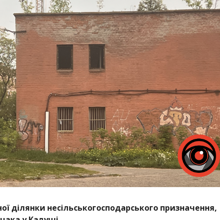
ної ділянки несільськогосподарського призначення,
чака у Калуші,