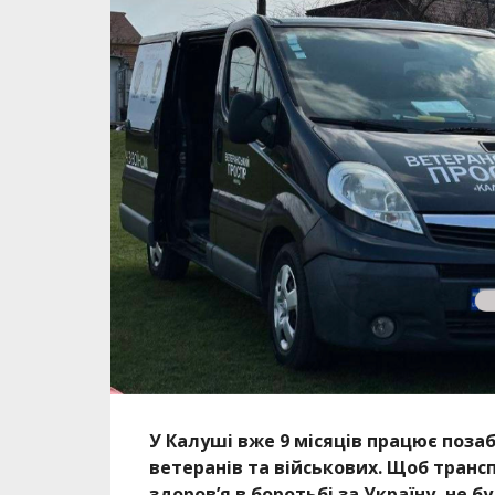
У Калуші вже 9 місяців працює поз
ветеранів та військових. Щоб трансп
здоров’я в боротьбі за Україну, не 