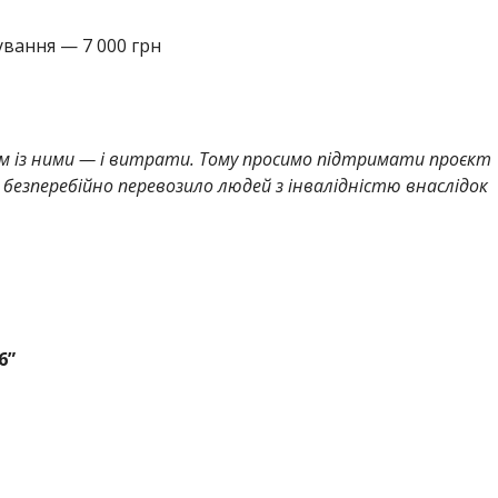
ування — 7 000 грн
зом із ними — і витрати. Тому просимо підтримати проєкт
і безперебійно перевозило людей з інвалідністю внаслідок
6”