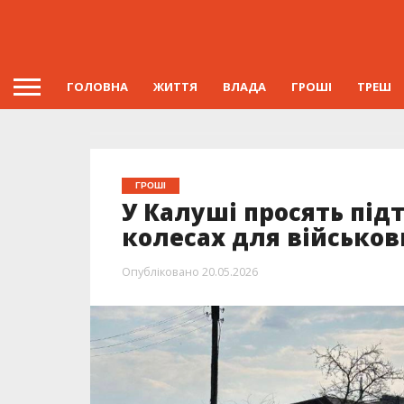
ГОЛОВНА
ЖИТТЯ
ВЛАДА
ГРОШІ
ТРЕШ
ГРОШІ
У Калуші просять під
колесах для військов
Опубліковано
20.05.2026