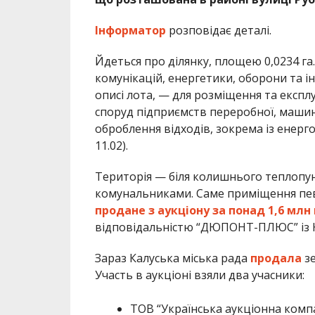
Інформатор
розповідає деталі.
Йдеться про ділянку, площею 0,0234 га
комунікацій, енергетики, оборони та і
описі лота, — для розміщення та експлу
споруд підприємств переробної, машин
оброблення відходів, зокрема із енер
11.02).
Територія — біля колишнього теплопу
комунальниками. Саме приміщення пев
продане з аукціону за понад 1,6 млн
відповідальністю “ДЮПОНТ-ПЛЮС” із 
Зараз Калуська міська рада
продала
зе
Участь в аукціоні взяли два учасники:
ТОВ “Українська аукціонна компа