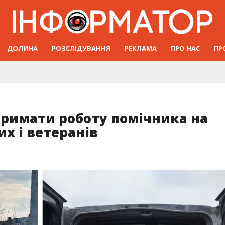
ДОЛИНА
РОЗСЛІДУВАННЯ
РЕКЛАМА
ПРО НАС
ПР
тримати роботу помічника на
их і ветеранів