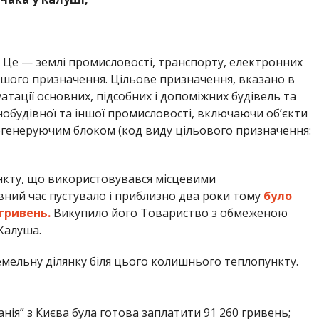
. Це — землі промисловості, транспорту, електронних
ншого призначення. Цільове призначення, вказано в
атації основних, підсобних і допоміжних будівель та
обудівної та іншої промисловості, включаючи об’єкти
гогенеруючим блоком (код виду цільового призначення:
нкту, що використовувався місцевими
ний час пустувало і приблизно два роки тому
було
 гривень.
Викупило його Товариство з обмеженою
Калуша.
мельну ділянку біля цього колишнього теплопункту.
нія” з Києва була готова заплатити 91 260 гривень;