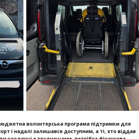
абюджетна волонтерська програма підтримки для
орт і надалі залишався доступним, а ті, хто віддав
були наодинці з труднощами, потрібна фінансова