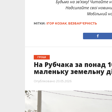
Будьмо на зв’язку! Читайте н
Надсилайте свої новин
Мобільний но
МІТКИ:
ІГОР КОЗАК
,
БЕЗБАР'ЄРНІСТЬ
ГРОШІ
На Рубчака за понад 
маленьку земельну д
Опубліковано
20.05.2026