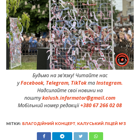
Будьмо на зв’язку! Читайте нас
у
Facebook
,
Telegram
,
TikTok
та
Instagram.
Надсилайте свої новини на
пошту
kalush.informator@gmail.com
Мобільний номер редакції
+380 67 266 02 08
МІТКИ:
БЛАГОДІЙНИЙ КОНЦЕРТ
,
КАЛУСЬКИЙ ЛІЦЕЙ №3