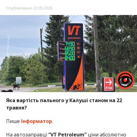
Опубліковано
22.05.2026
Яка вартість пального у Калуші станом на 22
травня?
Пише
Інформатор
.
На автозаправці
“VT Petroleum”
ціни абсолютно