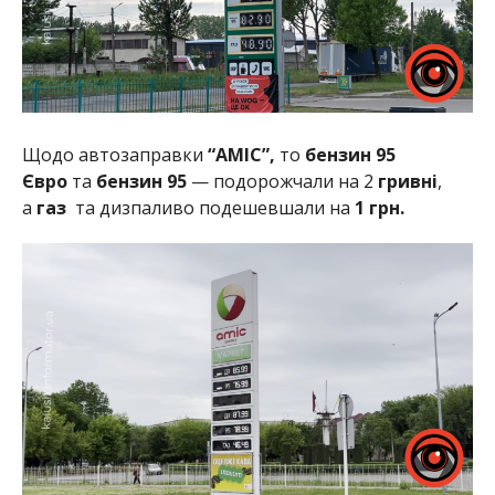
Щодо автозаправки
“АМІС”,
то
бензин 95
Євро
та
бензин 95
— подорожчали на 2
гривні
,
а
газ
та дизпаливо подешевшали на
1 грн.