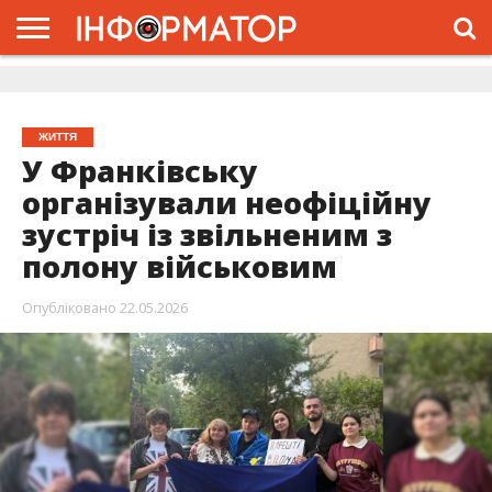
ГОЛОВНА
ЖИТТЯ
ВЛАДА
ГРОШІ
ТРЕШ
ДОЛИНА
РОЗСЛІДУВАННЯ
РЕКЛАМА
ПРО
ПРО
ІНТЕРВ’Ю
ВІДЕО
НАС
ПРОЄКТ
ЖИТТЯ
У Франківську
організували неофіційну
зустріч із звільненим з
полону військовим
Опубліковано
22.05.2026