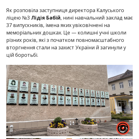
Як розповіла заступниця директора Калуського
ліцею №3
Лідія Бабій
, нині навчальний заклад має
37 випускників, імена яких увіковічнені на
меморіальних дошках. Це — колишні учні школи
різних років, які з початком повномасштабного
вторгнення стали на захист України й загинули у
цій боротьбі.