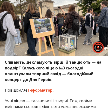
Співають, декламують вірші й танцюють — на
подвірʼї Калуського ліцею №3 сьогодні
влаштували творчий захід — благодійний
концерт до Дня Героїв.
Повідомляє
Інформатор.
Учні ліцею — талановиті і творчі. Тож, своїми
вміннями сьогодні діляться з усіма перехожими.