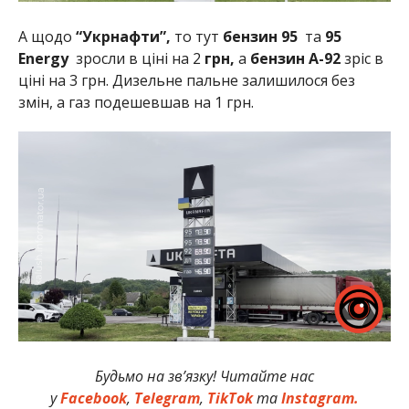
А щодо
“Укрнафти”,
то тут
бензин 95
та
95
Energy
зросли в ціні на 2
грн,
а
бензин А-92
зріс в
ціні на 3 грн. Дизельне пальне залишилося без
змін, а газ подешевшав на 1 грн.
Будьмо на зв’язку! Читайте нас
у
Facebook
,
Telegram
,
TikTok
та
Instagram.