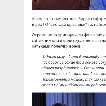
Авторка зазначила, що збирала інформац
відео ГО “
Спогади крізь віки”
та, найгол
Окремо вона пригадала, як фотографувал
світлини у книзі мали однакове освітл
батьками полеглих воїнів.
“Одного разу я йшла фотографувати 
час доби? Бо сонце то з одного боку,
одного разу дивлюся — Стехнович…
порозмовляли, і я записала його с
Порозмовляли з мамою, так що і зві
стали моїми найближчими родичам