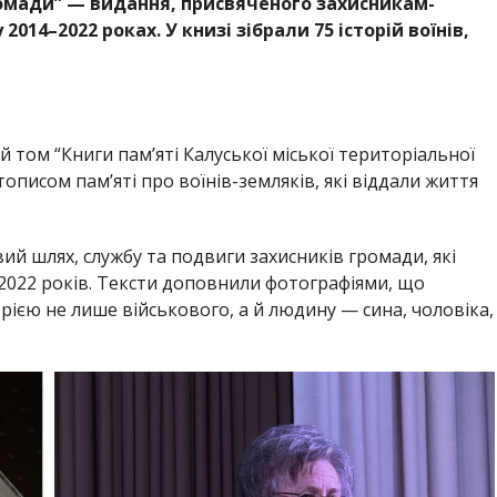
ромади” — видання, присвяченого захисникам-
014–2022 роках. У книзі зібрали 75 історій воїнів,
том “Книги пам’яті Калуської міської територіальної
описом пам’яті про воїнів-земляків, які віддали життя
ий шлях, службу та подвиги захисників громади, які
022 років. Тексти доповнили фотографіями, що
ією не лише військового, а й людину — сина, чоловіка,