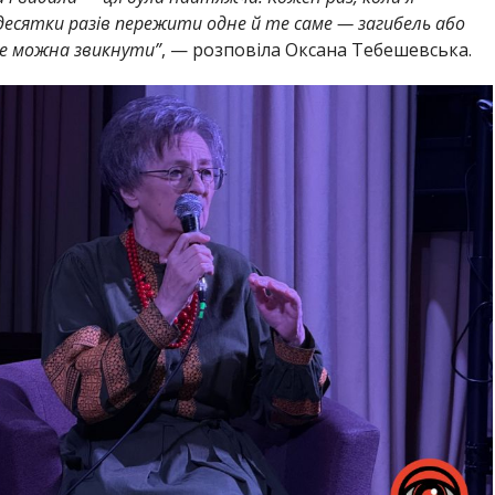
 десятки разів пережити одне й те саме — загибель або
не можна звикнути”
, — розповіла Оксана Тебешевська.