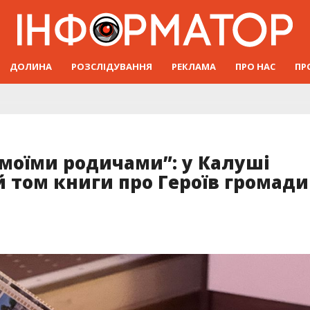
ДОЛИНА
РОЗСЛІДУВАННЯ
РЕКЛАМА
ПРО НАС
ПР
 моїми родичами”: у Калуші
 том книги про Героїв громади