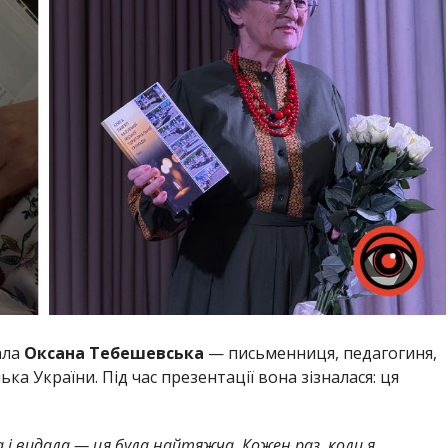
ала
Оксана Тебешевська
— письменниця, педагогиня,
ка України. Під час презентації вона зізналася: ця
а і видала — ця була найтяжча. Кожен раз, коли я