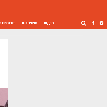
О ПРОЄКТ
ІНТЕРВ’Ю
ВІДЕО