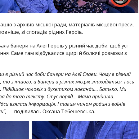
ію з архівів міської ради, матеріалів місцевої преси,
овніше, зі спогадів рідних Героїв.
а банери на Алеї Героїв у різний час доби, щоб усі
ення. Саме там відбувалися щирі й болючі розмови з
в різний час доби банери на Алеї Слави. Чому в різний
 то з іншого, а банери в різних місцях знаходяться. І ось
 Підійшов чоловік з букетиком лаванди… Батько. Ми
лова до того тексту. Стус поряд… Мама прийшла.
дси взялася інформація. І таким чином родини воїнів
и”,
— поділилась Оксана Тебешевська.