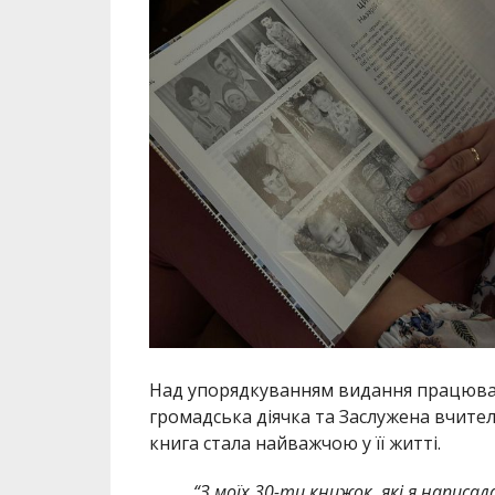
Над упорядкуванням видання працюв
громадська діячка та Заслужена вчитель
книга стала найважчою у її житті.
“З моїх 30-ти книжок, які я написал