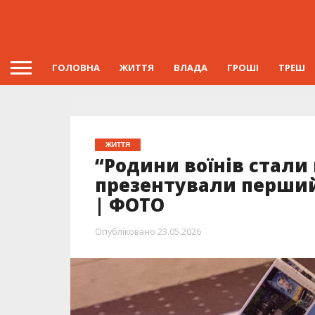
ГОЛОВНА
ЖИТТЯ
ВЛАДА
ГРОШІ
ТРЕШ
ЖИТТЯ
“Родини воїнів стали
презентували перший
| ФОТО
Опубліковано
23.05.2026