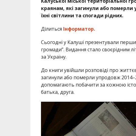
Калуської міської територіальної г
краянам, які загинули або померли у 2
їхні світлини та спогади рідних.
Ділиться
Інформатор.
Сьогодні у
Калуші
презентували перший 
громади”. Видання стало своєрідним літ
за Україну.
До книги увійшли розповіді про життєв
загинули або померли упродовж 2014–2
допомагають побачити за кожною істор
батька, друга.