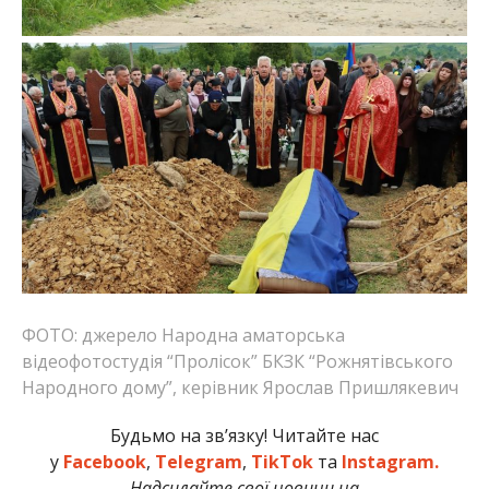
ФОТО: джерело Народна аматорська
відеофотостудія “Пролісок” БКЗК “Рожнятівського
Народного дому”, керівник Ярослав Пришлякевич
Будьмо на зв’язку! Читайте нас
у
Facebook
,
Telegram
,
TikTok
та
Instagram.
Надсилайте свої новини на