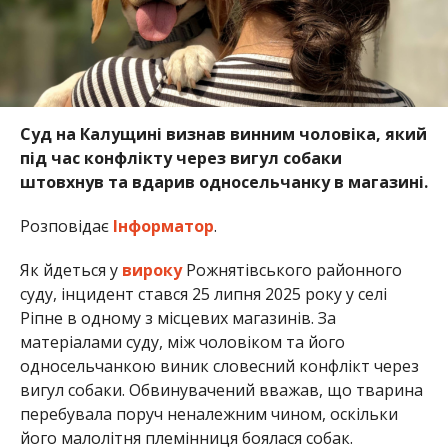
Суд на Калущині визнав винним чоловіка, який
під час конфлікту через вигул собаки
штовхнув та вдарив односельчанку в магазині.
Розповідає
Інформатор
.
Як йдеться у
вироку
Рожнятівського районного
суду, інцидент стався 25 липня 2025 року у селі
Ріпне
в одному з місцевих магазинів. За
матеріалами суду, між чоловіком та його
односельчанкою виник словесний конфлікт через
вигул собаки. Обвинувачений вважав, що тварина
перебувала поруч неналежним чином, оскільки
його малолітня племінниця боялася собак.