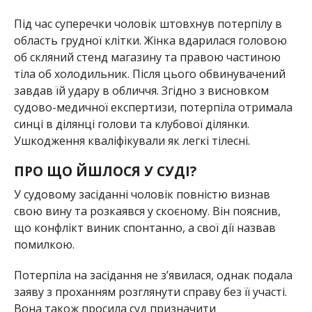
Під час суперечки чоловік штовхнув потерпілу в
область грудної клітки. Жінка вдарилася головою
об скляний стенд магазину та правою частиною
тіла об холодильник. Після цього обвинувачений
завдав їй удару в обличчя. Згідно з висновком
судово-медичної експертизи, потерпіла отримала
синці в ділянці голови та клубової ділянки.
Ушкодження кваліфікували як легкі тілесні.
ПРО ЩО ЙШЛОСЯ У СУДІ?
У судовому засіданні чоловік повністю визнав
свою вину та розкаявся у скоєному. Він пояснив,
що конфлікт виник спонтанно, а свої дії назвав
помилкою.
Потерпіла на засідання не з’явилася, однак подала
заяву з проханням розглянути справу без її участі.
Вона також просила суд призначити