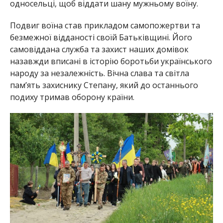
односельці, щоб віддати шану мужньому воїну.
Подвиг воїна став прикладом самопожертви та
безмежної відданості своїй Батьківщині. Його
самовіддана служба та захист наших домівок
назавжди вписані в історію боротьби українського
народу за незалежність. Вічна слава та світла
пам’ять захиснику Степану, який до останнього
подиху тримав оборону країни.