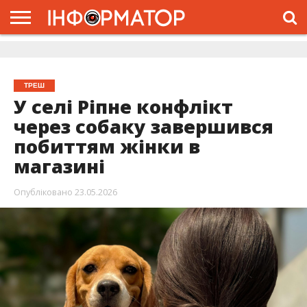
ГОЛОВНА
ЖИТТЯ
ВЛАДА
ГРОШІ
ТРЕШ
ДОЛИНА
РОЗСЛІДУВАННЯ
РЕКЛАМА
ПРО
ПРО
ІНТЕРВ’Ю
ВІДЕО
НАС
ПРОЄКТ
ТРЕШ
У селі Ріпне конфлікт
через собаку завершився
побиттям жінки в
магазині
Опубліковано
23.05.2026