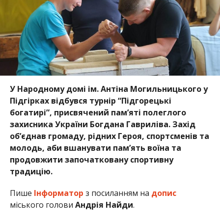
У Народному домі ім. Антіна Могильницького у
Підгірках відбувся турнір “Підгорецькі
богатирі”, присвячений пам’яті полеглого
захисника України Богдана Гавриліва. Захід
об’єднав громаду, рідних Героя, спортсменів та
молодь, аби вшанувати пам’ять воїна та
продовжити започатковану спортивну
традицію.
Пише
Інформатор
з посиланням на
допис
міського голови
Андрія Найди
.