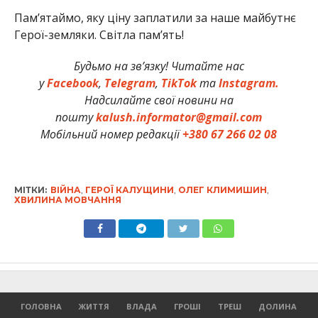
Памʼятаймо, яку ціну заплатили за наше майбутнє
Герої-земляки. Світла пам’ять!
Будьмо на зв’язку! Читайте нас
у
Facebook
,
Telegram
,
TikTok
та
Instagram.
Надсилайте свої новини на
пошту
kalush.informator@gmail.com
Мобільний номер редакції
+380 67 266 02 08
МІТКИ:
ВІЙНА
,
ГЕРОЇ КАЛУЩИНИ
,
ОЛЕГ КЛИМИШИН
,
ХВИЛИНА МОВЧАННЯ
ГОЛОВНА
ЖИТТЯ
ВЛАДА
ГРОШІ
ТРЕШ
ДОЛИНА