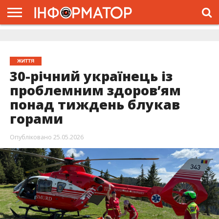
ГОЛОВНА
ЖИТТЯ
ВЛАДА
ГРОШІ
ТРЕШ
ДОЛИНА
РОЗСЛІДУВАННЯ
РЕКЛАМА
ПРО
ПРО
ІНТЕРВ’Ю
ВІДЕО
НАС
ПРОЄКТ
ЖИТТЯ
30-річний українець із
проблемним здоров’ям
понад тиждень блукав
горами
Опубліковано
25.05.2026