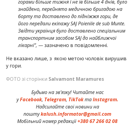
горами більше тижня і не їв більше 4 днів, було
знайдено, перейнято медичною бригадою на
борту та доставлено до підніжжя гори, де
його передали екіпажу SAJ Poienile de sub Munte.
Звідти українця було доставлено спеціальним
транспортним засобом SAJ до найближчої
лікарні”,
— зазначено в повідомленні.
Не вказано лише, з якою метою чоловік вирушив
у гори.
ФОТО зі сторінки
Salvamont Maramures
Будьмо на зв’язку! Читайте нас
у
Facebook
,
Telegram
,
TikTok
та
Instagram.
Надсилайте свої новини на
пошту
kalush.informator@gmail.com
Мобільний номер редакції
+380 67 266 02 08