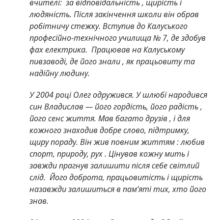
вчителі: за відповідальність , щирість і
людяність. Після закінчення школи він обрав
робітничу стежку. Вступив до Калуського
професійно-технічного училища № 7, де здобув
фах електрика. Працював на Калуському
пивзаводі, де його знали , як працьовиту та
надійну людину.
У 2004 році Олег одружився. У шлюбі народився
син Владислав — його гордість, його радість ,
його сенс життя. Мав багато друзів , і для
кожного знаходив добре слово, підтримку,
щиру пораду. Він жив повним життям : любив
спорт, природу, рух . Цінував кожну мить і
завжди прагнув залишити після себе світлий
слід. Його доброта, працьовитість і щирість
назавжди залишиться в пам’яті тих, хто його
знав.