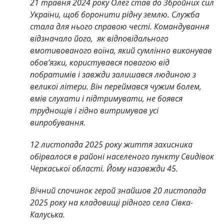
21 травня 2024 року Олег став до Збройних сил
України, щоб боронити рідну землю. Служба
стала для нього справою честі. Командування
відзначало його, як відповідального
вмотивованого воїна, який сумлінно виконував
обов’язки, користувався повагою від
побратимів і завжди залишався людиною з
великої літери. Він переймався чужим болем,
вмів слухати і підтримувати, не боявся
труднощів і гідно витримував усі
випробування.
12 листопада 2025 року життя захисника
обірвалося в районі населеного пункту Свидівок
Черкаської області. Йому назавжди 45.
Вічний спочинок герой знайшов 20 листопада
2025 року на кладовищі рідного села Сівка-
Калуська.