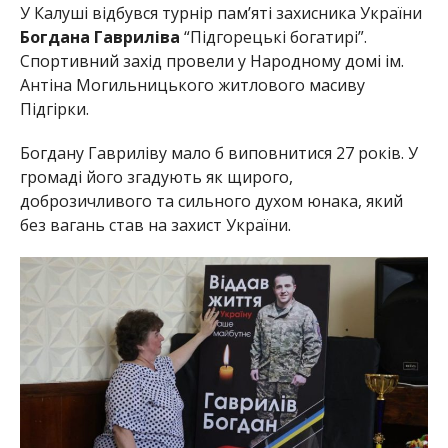
У Калуші відбувся турнір пам’яті захисника України
Богдана Гавриліва
“Підгорецькі богатирі”.
Спортивний захід провели у Народному домі ім.
Антіна Могильницького житлового масиву
Підгірки.
Богдану Гавриліву мало б виповнитися 27 років. У
громаді його згадують як щирого,
доброзичливого та сильного духом юнака, який
без вагань став на захист України.