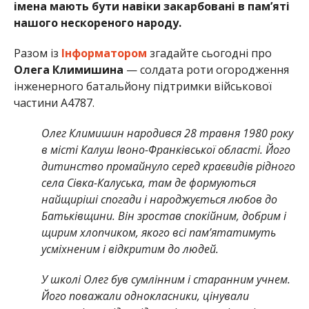
імена мають бути навіки закарбовані в пам’яті
нашого нескореного народу.
Разом із
Інформатором
згадайте сьогодні про
Олега Климишина
— солдата роти огородження
інженерного батальйону підтримки військової
частини А4787.
Олег Климишин народився 28 травня 1980 року
в місті Калуш Івоно-Франківської області. Його
дитинство промайнуло серед краєвидів рідного
села Сівка-Калуська, там де формуються
найщиріші спогади і народжується любов до
Батьківщини. Він зростав спокійним, добрим і
щирим хлопчиком, якого всі пам’ятатимуть
усміхненим і відкритим до людей.
У школі Олег був сумлінним і старанним учнем.
Його поважали однокласники, цінували