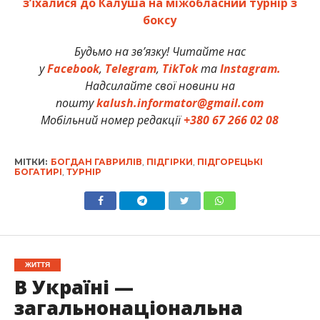
з’їхалися до Калуша на міжобласний турнір з
боксу
Будьмо на зв’язку! Читайте нас
у
Facebook
,
Telegram
,
TikTok
та
Instagram.
Надсилайте свої новини на
пошту
kalush.informator@gmail.com
Мобільний номер редакції
+380 67 266 02 08
МІТКИ:
БОГДАН ГАВРИЛІВ
,
ПІДГІРКИ
,
ПІДГОРЕЦЬКІ
БОГАТИРІ
,
ТУРНІР
ЖИТТЯ
В Україні —
загальнонаціональна