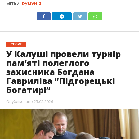
МІТКИ:
РУМУНІЯ
СПОРТ
У Калуші провели турнір
пам’яті полеглого
захисника Богдана
Гавриліва “Підгорецькі
богатирі”
Опубліковано
25.05.2026