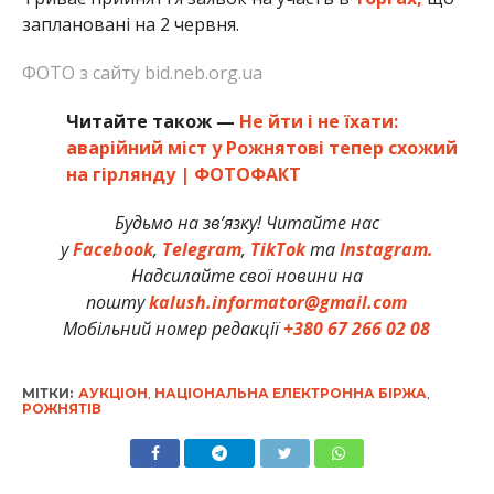
заплановані на 2 червня.
ФОТО з сайту bid.neb.org.ua
Читайте також —
Не йти і не їхати:
аварійний міст у Рожнятові тепер схожий
на гірлянду | ФОТОФАКТ
Будьмо на зв’язку! Читайте нас
у
Facebook
,
Telegram
,
TikTok
та
Instagram.
Надсилайте свої новини на
пошту
kalush.informator@gmail.com
Мобільний номер редакції
+380 67 266 02 08
МІТКИ:
АУКЦІОН
,
НАЦІОНАЛЬНА ЕЛЕКТРОННА БІРЖА
,
РОЖНЯТІВ