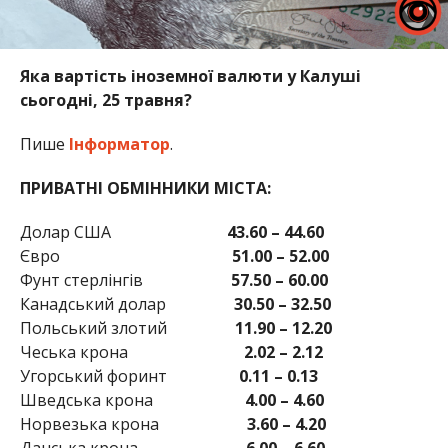
Яка вартість іноземної валюти у Калуші
сьогодні, 25 травня?
Пише
Інформатор
.
ПРИВАТНІ ОБМІННИКИ МІСТА:
Долар США
43.60 – 44.60
Євро
51.00 – 52.00
Фунт стерлінгів
57.50 – 60.00
Канадський долар
30.50 – 32.50
Польський злотий
11.90 – 12.20
Чеська крона
2.02 – 2.12
Угорський форинт
0.11 – 0.13
Шведська крона
4.00 – 4.60
Норвезька крона
3.60 – 4.20
Данська крона
6.00 – 6.60