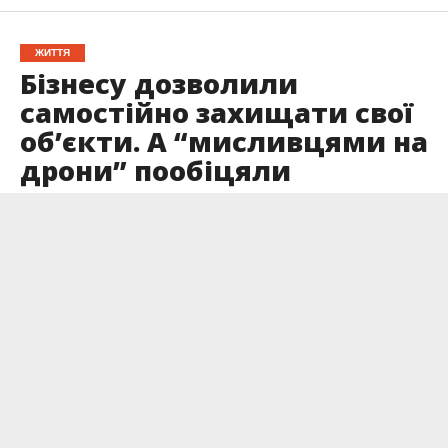
ЖИТТЯ
Бізнесу дозволили
самостійно захищати свої
об’єкти. А “мисливцями на
дрони” пообіцяли
винагороду
Опубліковано
25.05.2026