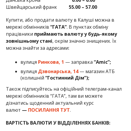
Швейцарський франк
55.00 – 57.00
Купити, або продати валюту в Калуші можна в
мережі обмінників
“ГАТА”
. В пунктах обміну
працівники
приймають валюту у будь-якому
зовнішньому стані
, окрім значно знищених. Їх
можна знайти за адресами:
вулиця
Ринкова, 1
— заправка
“Amic”;
вулиця
Дзвонарська, 14
— магазин АТБ
(колишній
“Гостинний Дім”);
Також підписуйтесь на офіційний телеграм-канал
мережі обмінників “ГАТА”, там ви можете
дізнатись щоденний актуальний курс
валют
—
ПОСИЛАННЯ ТУТ
.
ВАРТІСТЬ ВАЛЮТИ У ВІДДІЛЕННЯХ БАНКІВ: