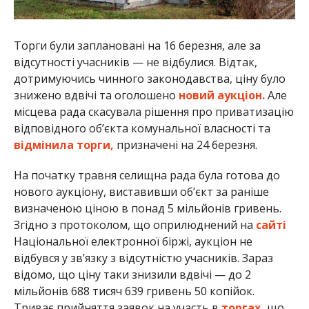
Торги були заплановані на 16 березня, але за
відсутності учасників — не відбулися. Відтак,
дотримуючись чинного законодавства, ціну було
знижено вдвічі та оголошено
новий аукціон.
Але
місцева рада скасувала рішення про приватизацію
відповідного об’єкта комунальної власності та
відмінила торги,
призначені на 24 березня.
На початку травня селищна рада була готова до
нового аукціону, виставивши об’єкт за раніше
визначеною ціною в понад 5 мільйонів гривень.
Згідно з протоколом, що оприлюднений на
сайті
Національної електронної біржі, аукціон не
відбувся у зв’язку з відсутністю учасників. Зараз
відомо, що ціну таки знизили вдвічі — до 2
мільйонів 688 тисяч 639 гривень 50 копійок.
Триває прийняття заявок на участь в
торгах,
що