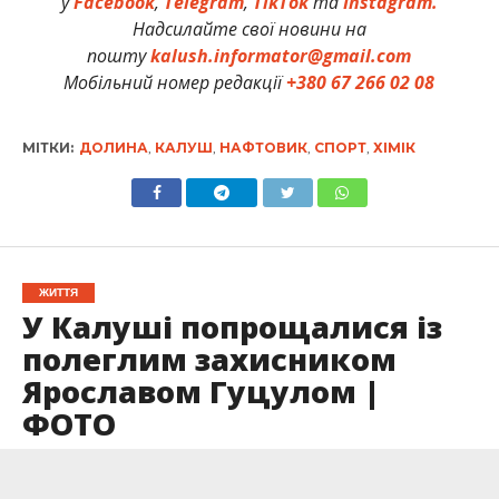
у
Facebook
,
Telegram
,
TikTok
та
Instagram.
Надсилайте свої новини на
пошту
kalush.informator@gmail.com
Мобільний номер редакції
+380 67 266 02 08
МІТКИ:
ДОЛИНА
,
КАЛУШ
,
НАФТОВИК
,
СПОРТ
,
ХІМІК
ЖИТТЯ
У Калуші попрощалися із
полеглим захисником
Ярославом Гуцулом |
ФОТО
Опубліковано
25.05.2026