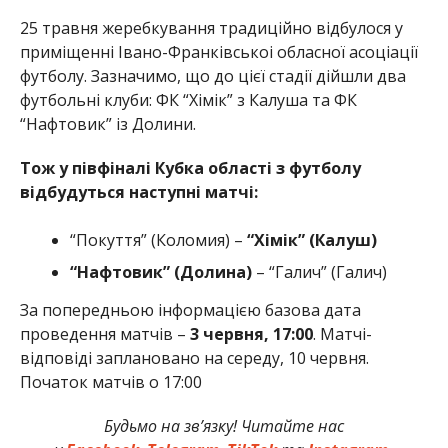
25 травня жеребкування традиційно відбулося у
приміщенні Івано-Франківськоі обласної асоціації
футболу. Зазначимо, що до цієї стадії дійшли два
футбольні клуби: ФК “Хімік” з Калуша та ФК
“Нафтовик” із Долини.
Тож у півфіналі Кубка області з футболу
відбудуться наступні матчі:
“Покуття” (Коломия) –
“Хімік” (Калуш)
“Нафтовик” (Долина)
– “Галич” (Галич)
За попередньою інформацією базова дата
проведення матчів –
3 червня, 17:00
. Матчі-
відповіді заплановано на середу, 10 червня.
Початок матчів о 17:00
Будьмо на зв’язку! Читайте нас