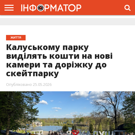
ГОЛОВНА
ЖИТТЯ
ВЛАДА
ГРОШІ
ТРЕШ
ДОЛИНА
РОЗСЛІДУВАННЯ
РЕКЛАМА
ПРО
ПРО
ІНТЕРВ’Ю
ВІДЕО
НАС
ПРОЄКТ
ЖИТТЯ
Калуському парку
виділять кошти на нові
камери та доріжку до
скейтпарку
Опубліковано
25.05.2026