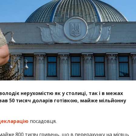
олодіє нерухомістю як у столиці, так і в межах
вав 50 тисяч доларів готівкою, майже мільйонну
декларацію
посадовця.
айже 800 тисяч гривень, що в перерахунку на місяць