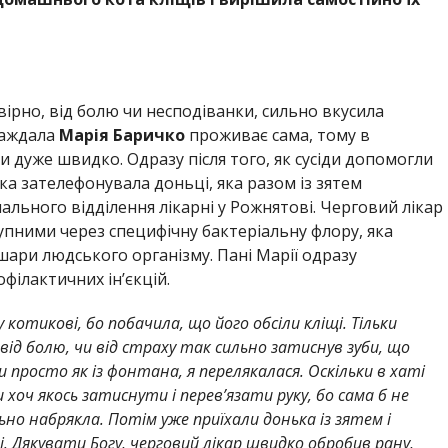
ірно, від болю чи несподіванки, сильно вкусила
раждала
Марія Баричко
проживає сама, тому в
ти дуже швидко. Одразу після того, як сусіди допомогли
ка зателефонувала доньці, яка разом із зятем
льного відділення лікарні у Рожнятові. Черговий лікар
тупними через специфічну бактеріальну флору, яка
шари людського організму. Пані Марії одразу
філактичних ін’єкцій.
котикові, бо побачила, що його обсіли кліщі. Тільки
 від болю, чи від страху так сильно затиснув зуби, що
и просто як із фонтана, я перелякалася. Оскільки в хаті
и хоч якось затиснути і перев’язати руку, бо сама б не
льно набрякла. Потім уже приїхали донька із зятем і
і. Дякувати Богу, черговий лікар швидко обробив рану,