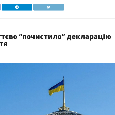
ттєво “почистило” декларацію
тя