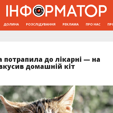
ДОЛИНА
РОЗСЛІДУВАННЯ
РЕКЛАМА
ПРО НАС
ПР
а потрапила до лікарні — на
вкусив домашній кіт