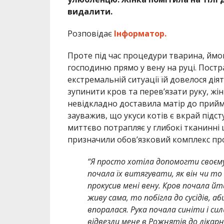
видалити.
Розповідає
Інформатор.
Проте під час процедури тварина, ймов
господиню прямо у вену на руці. Пост
екстремальній ситуації їй довелося дія
зупинити кров та перев’язати руку, жін
невідкладно доставила матір до прийма
зауважив, що укуси котів є вкрай підс
миттєво потрапляє у глибокі тканинні 
призначили обов’язковий комплекс про
“Я просто хотіла допомогти своєму 
почала їх витягувати, як він чи то
прокусив мені вену. Кров почала йт
живу сама, то побігла до сусідів, аб
впоралася. Рука почала синіти і си
відвезли мене в Рожнятів до лікарн