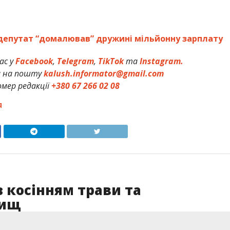
епутат “домалював” дружині мільйонну зарплату
ас у
Facebook
,
Telegram
,
TikTok
та
Instagram.
и на пошту
kalush.informator@gmail.com
мер редакції
+380 67 266 02 08
Я
з косінням трави та
вищ