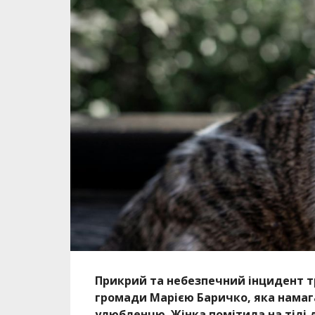
Прикрий та небезпечний інцидент т
громади Марією Баричко, яка нама
улюбленцю. Жінка помітила на тілі 