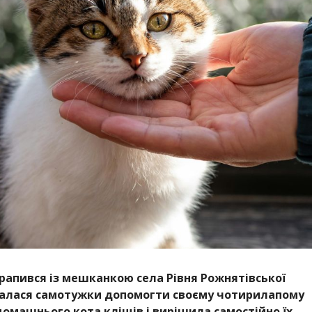
рапився із мешканкою села Рівня Рожнятівської
галася самотужки допомогти своєму чотирилапому
домашнього кота кліщів і вирішила самостійно їх