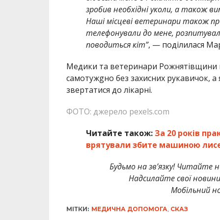
зробив необхідні уколи, а також ви
Наші місцеві ветеринари також про
телефонували до мене, розпитувал
поводиться кіт”
, — поділилася Мар
Медики та ветеринари Рожнятівщини в
самотужgно без захисних рукавичок, а
звертатися до лікарні.
ФОТО: джерело pexels.com
Читайте також:
За 20 років пр
врятували збите машиною лис
Будьмо на зв’язку! Читайте н
Надсилайте свої новин
Мобільний но
МІТКИ:
МЕДИЧНА ДОПОМОГА
,
СКАЗ