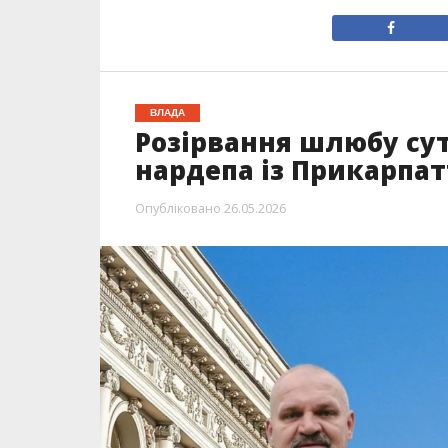
ВЛАДА
Розірвання шлюбу су
нардепа із Прикарпат
Опубліковано
26.05.2026