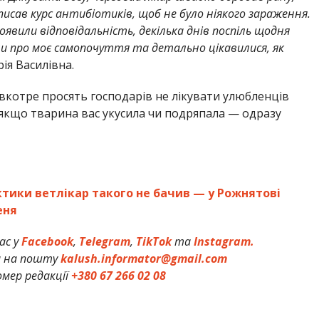
писав курс антибіотиків, щоб не було ніякого зараження.
явили відповідальність, декілька днів поспіль щодня
и про моє самопочуття та детально цікавилися, як
ія Василівна.
котре просять господарів не лікувати улюбленців
 якщо тварина вас укусила чи подряпала — одразу
актики ветлікар такого не бачив — у Рожнятові
еня
ас у
Facebook
,
Telegram
,
TikTok
та
Instagram.
и на пошту
kalush.informator@gmail.com
мер редакції
+380 67 266 02 08