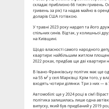
складає приблизно 66 тисяч гривень. О
гривень за рік) та надав майно в орен
доларів США готівкою.
У травні 2023 року нардеп та його дру
спільних синів. Відтак, у колишньої д
на Київщині.
Щодо власності самого народного депу
квартири: найбільшим житлом площею 11
2022 роках, придбав ще дві квартири на
В Івано-Франківську політик має ще о
на 55 м² у селі Марківці. Крім того, у в
входять чотири ділянки. Три з них — в 
Автомобілі: ще у 2024 році в сімʼї Вірас
політика залишилась лише одна автівка
випуску, який був придбаний у 2019 роц