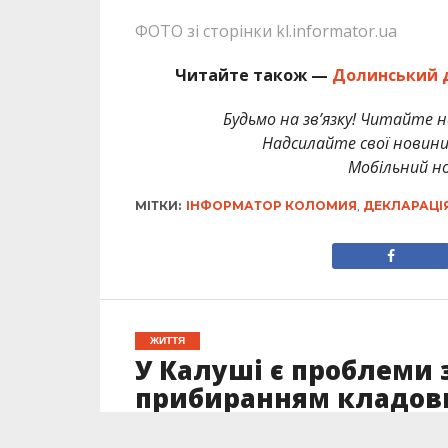
ФОТО зі сторінки kl.informator.ua
Читайте також —
Долинський д
Будьмо на зв’язку! Читайте н
Надсилайте свої новин
Мобільний но
МІТКИ:
ІНФОРМАТОР КОЛОМИЯ
,
ДЕКЛАРАЦІ
ЖИТТЯ
У Калуші є проблеми 
прибиранням кладо
Опубліковано
26.05.2026