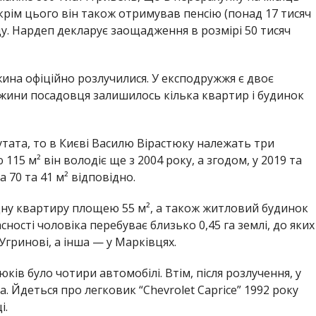
крім цього він також отримував пенсію (понад 17 тисяч
ду. Нардеп декларує заощадження в розмірі 50 тисяч
жина офіційно розлучилися. У експодружжя є двоє
ружини посадовця залишилось кілька квартир і будинок
тата, то в Києві Василю Вірастюку належать три
5 м² він володіє ще з 2004 року, а згодом, у 2019 та
 70 та 41 м² відповідно.
дну квартиру площею 55 м², а також житловий будинок
ласності чоловіка перебуває близько 0,45 га землі, до яких
Угринові, а інша — у Марківцях.
тюків було чотири автомобілі. Втім, після розлучення, у
. Йдеться про легковик “Chevrolet Caprice” 1992 року
і.