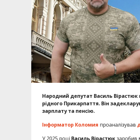
Народний депутат Василь Вірастюк в
рідного Прикарпаття. Він задеклару
зарплату та пенсію.
Інформатор Коломия
проаналізував
У 2025 році
Василь Вірастюк
заробив м